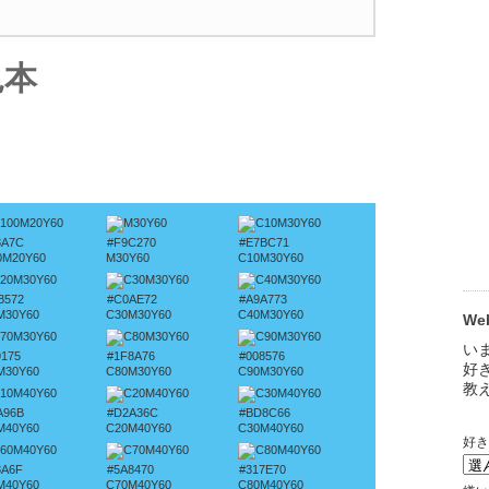
見本
8A7C
#F9C270
#E7BC71
0M20Y60
M30Y60
C10M30Y60
B572
#C0AE72
#A9A773
M30Y60
C30M30Y60
C40M30Y60
W
9175
#1F8A76
#008576
M30Y60
C80M30Y60
C90M30Y60
A96B
#D2A36C
#BD8C66
M40Y60
C20M40Y60
C30M40Y60
8A6F
#5A8470
#317E70
M40Y60
C70M40Y60
C80M40Y60