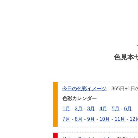
色見本
今日の色彩イメージ
：365日+
色彩カレンダー
1月
-
2月
-
3月
-
4月
-
5月
-
6月
7月
-
8月
-
9月
-
10月
-
11月
-
12