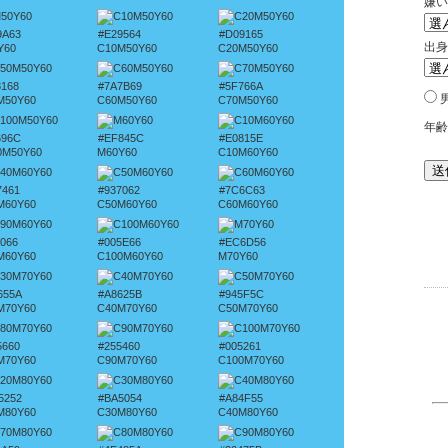
9A63
#E29564
#D09165
Y60
C10M50Y60
C20M50Y60
8168
#7A7B69
#5F766A
M50Y60
C60M50Y60
C70M50Y60
696C
#EF845C
#E0815E
0M50Y60
M60Y60
C10M60Y60
7461
#937062
#7C6C63
M60Y60
C50M60Y60
C60M60Y60
6066
#005E66
#EC6D56
M60Y60
C100M60Y60
M70Y60
655A
#A8625B
#945F5C
M70Y60
C40M70Y60
C50M70Y60
5660
#255460
#005261
M70Y60
C90M70Y60
C100M70Y60
5252
#BA5054
#A84F55
M80Y60
C30M80Y60
C40M80Y60