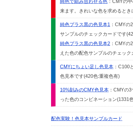
純色で組み合わせる色
：CMYの
来ます。きれいな色を求めるときには
純色プラス黒の色見本1
：CMYの
サンプルのチェックカードです(42
純色プラス黒の色見本2
：CMYの
えた色の配色サンプルのチェックカー
CMYにちょい足し色見本
：C10
色見本です(420色:重複色有)
10%刻みのCMY色見本
：CMYの
った色のコンビネーション(1331色
配色実験！色見本サンプルカード