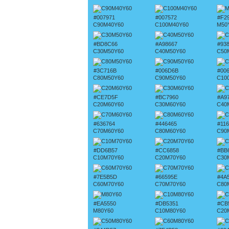
#007971
#007572
#F2
C90M40Y60
C100M40Y60
M50
#BD8C66
#A98667
#93
C30M50Y60
C40M50Y60
C50
#3C716B
#006D6B
#00
C80M50Y60
C90M50Y60
C10
#CE7D5F
#BC7960
#A9
C20M60Y60
C30M60Y60
C40
#636764
#446465
#11
C70M60Y60
C80M60Y60
C90
#DD6B57
#CC6858
#BB
C10M70Y60
C20M70Y60
C30
#7E5B5D
#66595E
#4A
C60M70Y60
C70M70Y60
C80
#EA5550
#DB5351
#CB
M80Y60
C10M80Y60
C20