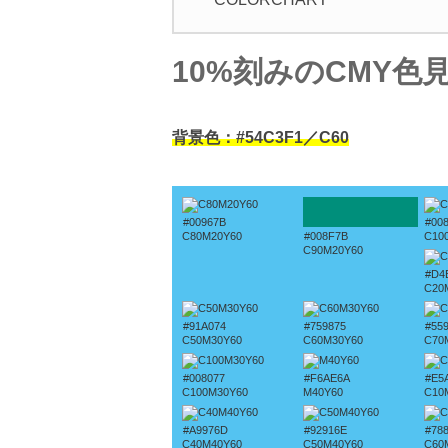
10%刻みのCMY色
背景色：#54C3F1／C60
#00967B
#00
C80M20Y60
#008F7B
C10
C90M20Y60
#D4
C20
#91A074
#759875
#55
C50M30Y60
C60M30Y60
C70
#008077
#F6AE6A
#E5
C100M30Y60
M40Y60
C10
#A9976D
#92916E
#78
C40M40Y60
C50M40Y60
C60