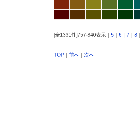
[全1331件]757-840表示｜
5
｜
6
｜
7
｜
8
TOP
｜
前へ
｜
次へ