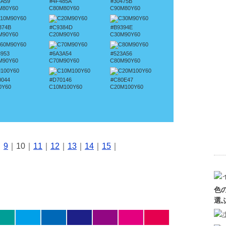
4A59
#4F485A
#30475B
M80Y60
C80M80Y60
C90M80Y60
374B
#C9384D
#B9394E
M90Y60
C20M90Y60
C30M90Y60
3953
#6A3A54
#523A56
M90Y60
C70M90Y60
C80M90Y60
0044
#D70146
#C80E47
0Y60
C10M100Y60
C20M100Y60
｜
9
｜10｜
11
｜
12
｜
13
｜
14
｜
15
｜
色
選