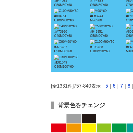
#944D57
#7F4B58
#69
C50M80Y60
C60M80Y60
C70
#00465C
#E8374A
#D9
C100M80Y60
M90Y60
C10
#A73950
#943951
#80
C40M90Y60
C50M90Y60
C60
#373A57
#103A58
#E6
C90M90Y60
C100M90Y60
M10
#B81649
C30M100Y60
[全1331件]757-840表示｜
5
｜
6
｜
7
｜
8
背景色をチェンジ