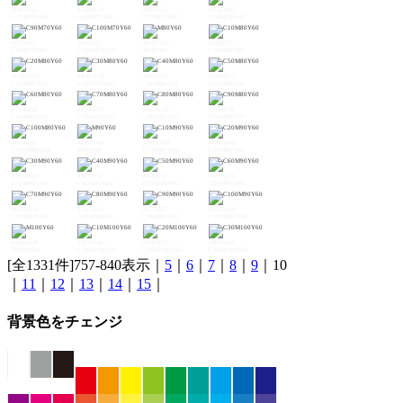
#945F5C
#7E5B5D
#66595E
#4A5660
C50M70Y60
C60M70Y60
C70M70Y60
C80M70Y60
#255460
#005261
#EA5550
#DB5351
C90M70Y60
C100M70Y60
M80Y60
C10M80Y60
#CB5252
#BA5054
#A84F55
#944D57
C20M80Y60
C30M80Y60
C40M80Y60
C50M80Y60
#7F4B58
#694A59
#4F485A
#30475B
C60M80Y60
C70M80Y60
C80M80Y60
C90M80Y60
#00465C
#E8374A
#D9374B
#C9384D
C100M80Y60
M90Y60
C10M90Y60
C20M90Y60
#B9394E
#A73950
#943951
#803953
C30M90Y60
C40M90Y60
C50M90Y60
C60M90Y60
#6A3A54
#523A56
#373A57
#103A58
C70M90Y60
C80M90Y60
C90M90Y60
C100M90Y60
#E60044
#D70146
#C80E47
#B81649
M100Y60
C10M100Y60
C20M100Y60
C30M100Y60
[全1331件]757-840表示｜
5
｜
6
｜
7
｜
8
｜
9
｜10
｜
11
｜
12
｜
13
｜
14
｜
15
｜
背景色をチェンジ