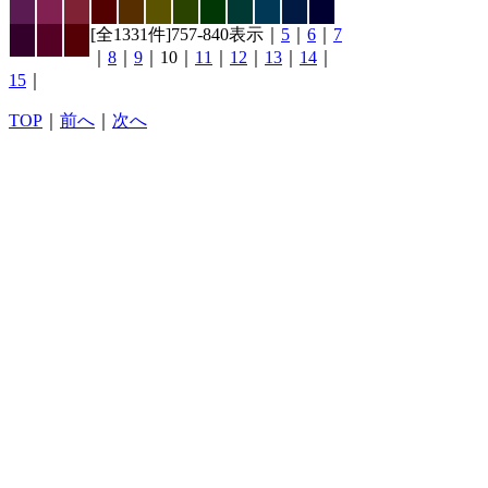
[全1331件]757-840表示｜
5
｜
6
｜
7
｜
8
｜
9
｜10｜
11
｜
12
｜
13
｜
14
｜
15
｜
TOP
｜
前へ
｜
次へ