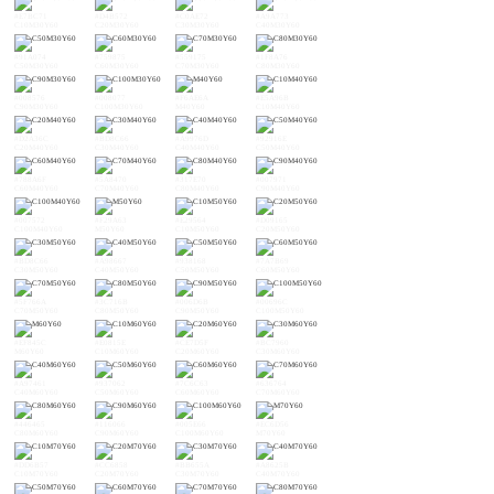
#E7BC71
#D4B572
#C0AE72
#A9A773
C10M30Y60
C20M30Y60
C30M30Y60
C40M30Y60
#91A074
#759875
#559175
#1F8A76
C50M30Y60
C60M30Y60
C70M30Y60
C80M30Y60
#008576
#008077
#F6AE6A
#E5A96B
C90M30Y60
C100M30Y60
M40Y60
C10M40Y60
#D2A36C
#BD8C66
#A9976D
#92916E
C20M40Y60
C30M40Y60
C40M40Y60
C50M40Y60
#788A6F
#5A8470
#317E70
#007971
C60M40Y60
C70M40Y60
C80M40Y60
C90M40Y60
#007572
#F29A63
#E29564
#D09165
C100M40Y60
M50Y60
C10M50Y60
C20M50Y60
#BD8C66
#A98667
#938168
#7A7B69
C30M50Y60
C40M50Y60
C50M50Y60
C60M50Y60
#5F766A
#3C716B
#006D6B
#00696C
C70M50Y60
C80M50Y60
C90M50Y60
C100M50Y60
#EF845C
#E0815E
#CE7D5F
#BC7960
M60Y60
C10M60Y60
C20M60Y60
C30M60Y60
#A97461
#937062
#7C6C63
#636764
C40M60Y60
C50M60Y60
C60M60Y60
C70M60Y60
#446465
#116066
#005E66
#EC6D56
C80M60Y60
C90M60Y60
C100M60Y60
M70Y60
#DD6B57
#CC6858
#BB655A
#A8625B
C10M70Y60
C20M70Y60
C30M70Y60
C40M70Y60