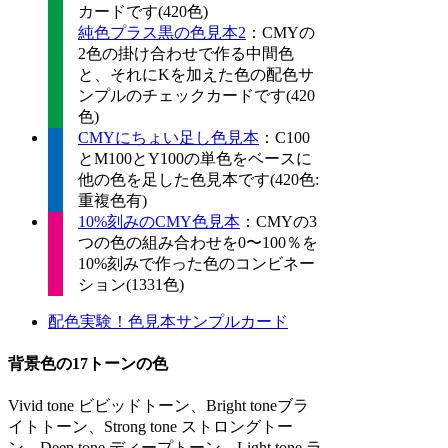
カードです(420色)
純色プラス黒の色見本2
：CMYの
2色の掛け合わせで作る中間色
と、それにKを加えた色の配色サ
ンプルのチェックカードです(420
色)
CMYにちょい足し色見本
：C100
とM100とY100の単色をベースに
他の色を足した色見本です(420色:
重複色有)
10%刻みのCMY色見本
：CMYの3
つの色の組み合わせを0〜100％を
10%刻みで作った色のコンビネー
ション(1331色)
配色実験！色見本サンプルカード
背景色の17トーンの色
Vivid tone ビビッドトーン、Bright toneブラ
イトトーン、Strong tone ストロングトー
ン、Deep tone ディープトーン、Light tone ラ