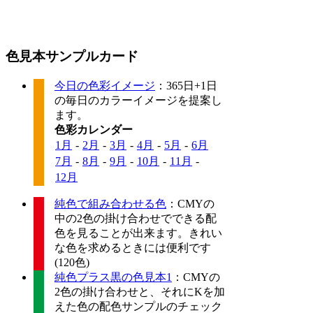
色見本サンプルカード
今日の色彩イメージ
：365日+1日
の毎日のカラーイメージを提案し
ます。
色彩カレンダー
1月
-
2月
-
3月
-
4月
-
5月
-
6月
7月
-
8月
-
9月
-
10月
-
11月
-
12月
純色で組み合わせる色
：CMYの
中の2色の掛け合わせでできる配
色を見ることが出来ます。きれい
な色を求めるときには便利です
(120色)
純色プラス黒の色見本1
：CMYの
2色の掛け合わせと、それにKを加
えた色の配色サンプルのチェック