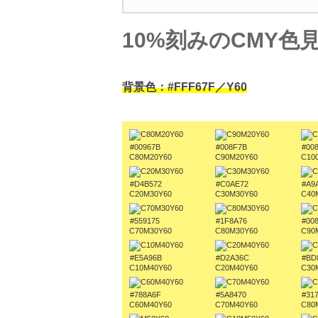
10%刻みのCMY色
背景色：#FFF67F／Y60
#00967B
#008F7B
#00
C80M20Y60
C90M20Y60
C10
#D4B572
#C0AE72
#A9
C20M30Y60
C30M30Y60
C40
#559175
#1F8A76
#00
C70M30Y60
C80M30Y60
C90
#E5A96B
#D2A36C
#BD
C10M40Y60
C20M40Y60
C30
#788A6F
#5A8470
#31
C60M40Y60
C70M40Y60
C80