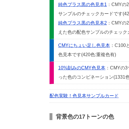
純色プラス黒の色見本1
：CMYの
サンプルのチェックカードです(42
純色プラス黒の色見本2
：CMYの
えた色の配色サンプルのチェックカー
CMYにちょい足し色見本
：C10
色見本です(420色:重複色有)
10%刻みのCMY色見本
：CMYの
った色のコンビネーション(1331色
配色実験！色見本サンプルカード
背景色の17トーンの色