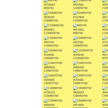
#F29A63
#E29564
#D0
M50Y60
C10M50Y60
C20
#938168
#7A7B69
#5F
C50M50Y60
C60M50Y60
C70
#00696C
#EF845C
#E0
C100M50Y60
M60Y60
C10
#A97461
#937062
#7C
C40M60Y60
C50M60Y60
C60
#116066
#005E66
#EC
C90M60Y60
C100M60Y60
M70
#BB655A
#A8625B
#94
C30M70Y60
C40M70Y60
C50
#4A5660
#255460
#00
C80M70Y60
C90M70Y60
C10
#CB5252
#BA5054
#A8
C20M80Y60
C30M80Y60
C40
#694A59
#4F485A
#30