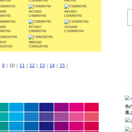
M80Y60
C100M80Y60
M90Y60
394E
#A73950
#943951
M90Y60
C40M90Y60
C50M90Y60
3A56
#373A57
#103A58
M90Y60
C90M90Y60
C100M90Y60
0E47
#B81649
M100Y60
C30M100Y60
｜
9
｜10｜
11
｜
12
｜
13
｜
14
｜
15
｜
色
選