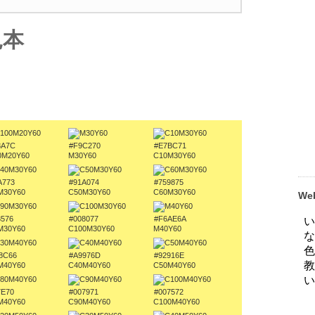
見本
8A7C
#F9C270
#E7BC71
0M20Y60
M30Y60
C10M30Y60
A773
#91A074
#759875
M30Y60
C50M30Y60
C60M30Y60
W
8576
#008077
#F6AE6A
M30Y60
C100M30Y60
M40Y60
8C66
#A9976D
#92916E
M40Y60
C40M40Y60
C50M40Y60
7E70
#007971
#007572
M40Y60
C90M40Y60
C100M40Y60