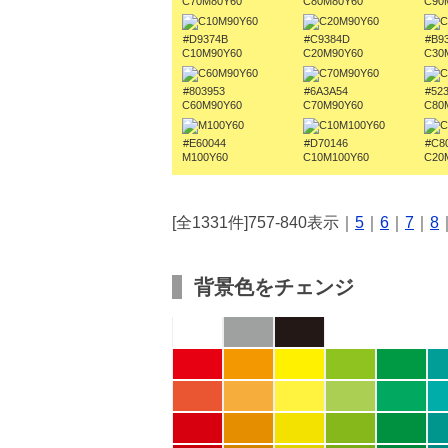
C70M80Y60
C80M80Y60
C90
#D9374B
#C9384D
#B9
C10M90Y60
C20M90Y60
C30
#803953
#6A3A54
#52
C60M90Y60
C70M90Y60
C80
#E60044
#D70146
#C8
M100Y60
C10M100Y60
C20
[全1331件]757-840表示｜
5
｜
6
｜
7
｜
8
背景色をチェンジ