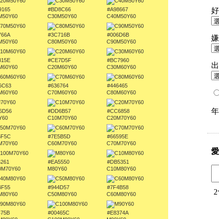
9165
#BD8C66
#A98667
M50Y60
C30M50Y60
C40M50Y60
766A
#3C716B
#006D6B
M50Y60
C80M50Y60
C90M50Y60
815E
#CE7D5F
#BC7960
M60Y60
C20M60Y60
C30M60Y60
6C63
#636764
#446465
M60Y60
C70M60Y60
C80M60Y60
6D56
#DD6B57
#CC6858
Y60
C10M70Y60
C20M70Y60
5F5C
#7E5B5D
#66595E
M70Y60
C60M70Y60
C70M70Y60
5261
#EA5550
#DB5351
0M70Y60
M80Y60
C10M80Y60
4F55
#944D57
#7F4B58
M80Y60
C50M80Y60
C60M80Y60
475B
#00465C
#E8374A