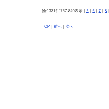
[全1331件]757-840表示｜
5
｜
6
｜
7
｜
8
TOP
｜
前へ
｜
次へ