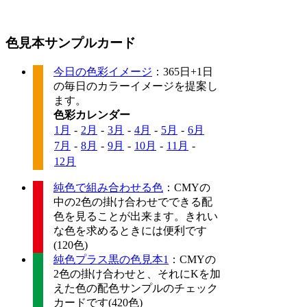
色見本サンプルカード
今日の色彩イメージ
：365日+1日
の毎日のカラーイメージを提案し
ます。
色彩カレンダー
1月
-
2月
-
3月
-
4月
-
5月
-
6月
7月
-
8月
-
9月
-
10月
-
11月
-
12月
純色で組み合わせる色
：CMYの
中の2色の掛け合わせでできる配
色を見ることが出来ます。きれい
な色を求めるときには便利です
(120色)
純色プラス黒の色見本1
：CMYの
2色の掛け合わせと、それにKを加
えた色の配色サンプルのチェック
カードです(420色)