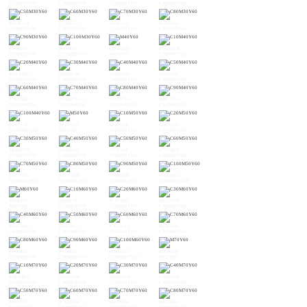
C10M30Y60
C20M30Y60
C30M30Y60
C40M30Y60
#91A074
#759875
#559175
#1F8A76
C50M30Y60
C60M30Y60
C70M30Y60
C80M30Y60
#008576
#008077
#F6AE6A
#E5A96B
C90M30Y60
C100M30Y60
M40Y60
C10M40Y60
#D2A36C
#BD8C66
#A9976D
#92916E
C20M40Y60
C30M40Y60
C40M40Y60
C50M40Y60
#788A6F
#5A8470
#317E70
#007971
C60M40Y60
C70M40Y60
C80M40Y60
C90M40Y60
#007572
#F29A63
#E29564
#D09165
C100M40Y60
M50Y60
C10M50Y60
C20M50Y60
#BD8C66
#A98667
#938168
#7A7B69
C30M50Y60
C40M50Y60
C50M50Y60
C60M50Y60
#5F766A
#3C716B
#006D6B
#00696C
C70M50Y60
C80M50Y60
C90M50Y60
C100M50Y60
#EF845C
#E0815E
#CE7D5F
#BC7960
M60Y60
C10M60Y60
C20M60Y60
C30M60Y60
#A97461
#937062
#7C6C63
#636764
C40M60Y60
C50M60Y60
C60M60Y60
C70M60Y60
#446465
#116066
#005E66
#EC6D56
C80M60Y60
C90M60Y60
C100M60Y60
M70Y60
#DD6B57
#CC6858
#BB655A
#A8625B
C10M70Y60
C20M70Y60
C30M70Y60
C40M70Y60
#945F5C
#7E5B5D
#66595E
#4A5660