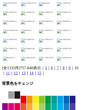
C50M70Y60
C60M70Y60
C70M70Y60
C80M70Y60
#255460
#005261
#EA5550
#DB5351
C90M70Y60
C100M70Y60
M80Y60
C10M80Y60
#CB5252
#BA5054
#A84F55
#944D57
C20M80Y60
C30M80Y60
C40M80Y60
C50M80Y60
#7F4B58
#694A59
#4F485A
#30475B
C60M80Y60
C70M80Y60
C80M80Y60
C90M80Y60
#00465C
#E8374A
#D9374B
#C9384D
C100M80Y60
M90Y60
C10M90Y60
C20M90Y60
#B9394E
#A73950
#943951
#803953
C30M90Y60
C40M90Y60
C50M90Y60
C60M90Y60
#6A3A54
#523A56
#373A57
#103A58
C70M90Y60
C80M90Y60
C90M90Y60
C100M90Y60
#E60044
#D70146
#C80E47
#B81649
M100Y60
C10M100Y60
C20M100Y60
C30M100Y60
[全1331件]757-840表示｜
5
｜
6
｜
7
｜
8
｜
9
｜10
｜
11
｜
12
｜
13
｜
14
｜
15
｜
背景色をチェンジ