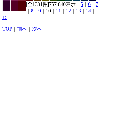
[全1331件]757-840表示｜
5
｜
6
｜
7
｜
8
｜
9
｜10｜
11
｜
12
｜
13
｜
14
｜
15
｜
TOP
｜
前へ
｜
次へ