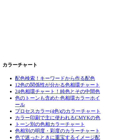
カラーチャート
配色検索！キーワードから作る配色
12色の関係性が分かる色相環チャート
24色相環チャート！純色とその中間色
色のトーンも含めた色相環カラーホイ
ール
プロセスカラー(4色)のカラーチャート
カラー印刷で主に使われるCMYKの色
トーン別の色相カラーチャート
色相別の明度・彩度のカラーチャート
色で迷ったときに重宝するイメージ配