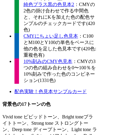
純色プラス黒の色見本2
：CMYの
2色の掛け合わせで作る中間色
と、それにKを加えた色の配色サ
ンプルのチェックカードです(420
色)
CMYにちょい足し色見本
：C100
とM100とY100の単色をベースに
他の色を足した色見本です(420色:
重複色有)
10%刻みのCMY色見本
：CMYの3
つの色の組み合わせを0〜100％を
10%刻みで作った色のコンビネー
ション(1331色)
配色実験！色見本サンプルカード
背景色の17トーンの色
Vivid tone ビビッドトーン、Bright toneブラ
イトトーン、Strong tone ストロングトー
ン、Deep tone ディープトーン、Light tone ラ