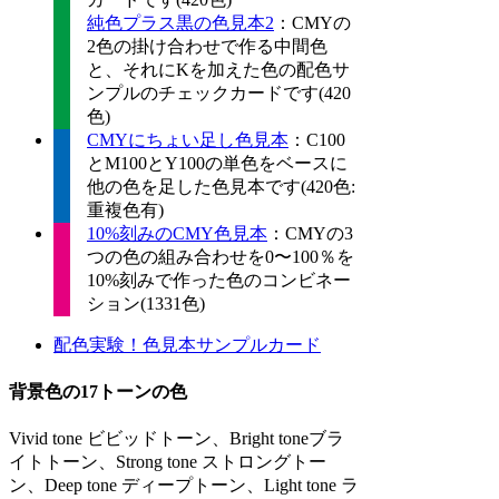
純色プラス黒の色見本2
：CMYの
2色の掛け合わせで作る中間色
と、それにKを加えた色の配色サ
ンプルのチェックカードです(420
色)
CMYにちょい足し色見本
：C100
とM100とY100の単色をベースに
他の色を足した色見本です(420色:
重複色有)
10%刻みのCMY色見本
：CMYの3
つの色の組み合わせを0〜100％を
10%刻みで作った色のコンビネー
ション(1331色)
配色実験！色見本サンプルカード
背景色の17トーンの色
Vivid tone ビビッドトーン、Bright toneブラ
イトトーン、Strong tone ストロングトー
ン、Deep tone ディープトーン、Light tone ラ