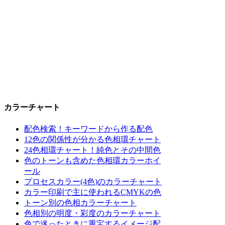
カラーチャート
配色検索！キーワードから作る配色
12色の関係性が分かる色相環チャート
24色相環チャート！純色とその中間色
色のトーンも含めた色相環カラーホイ
ール
プロセスカラー(4色)のカラーチャート
カラー印刷で主に使われるCMYKの色
トーン別の色相カラーチャート
色相別の明度・彩度のカラーチャート
色で迷ったときに重宝するイメージ配