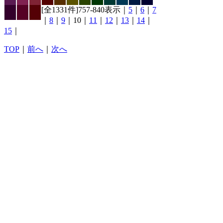
[全1331件]757-840表示｜
5
｜
6
｜
7
｜
8
｜
9
｜10｜
11
｜
12
｜
13
｜
14
｜
15
｜
TOP
｜
前へ
｜
次へ