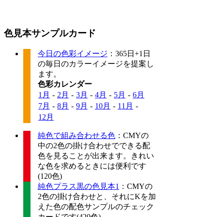
色見本サンプルカード
今日の色彩イメージ
：365日+1日
の毎日のカラーイメージを提案し
ます。
色彩カレンダー
1月
-
2月
-
3月
-
4月
-
5月
-
6月
7月
-
8月
-
9月
-
10月
-
11月
-
12月
純色で組み合わせる色
：CMYの
中の2色の掛け合わせでできる配
色を見ることが出来ます。きれい
な色を求めるときには便利です
(120色)
純色プラス黒の色見本1
：CMYの
2色の掛け合わせと、それにKを加
えた色の配色サンプルのチェック
カードです(420色)