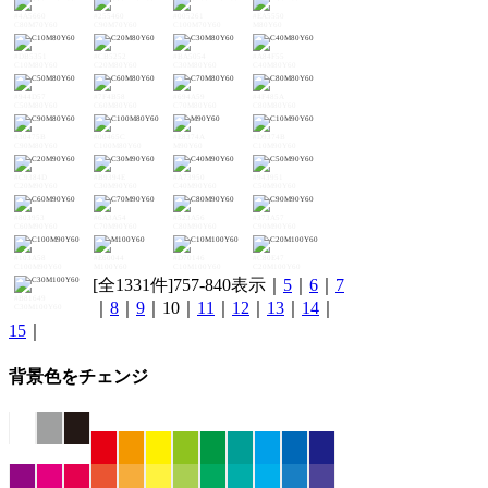
#4A5660
#255460
#005261
#EA5550
C80M70Y60
C90M70Y60
C100M70Y60
M80Y60
#DB5351
#CB5252
#BA5054
#A84F55
C10M80Y60
C20M80Y60
C30M80Y60
C40M80Y60
#944D57
#7F4B58
#694A59
#4F485A
C50M80Y60
C60M80Y60
C70M80Y60
C80M80Y60
#30475B
#00465C
#E8374A
#D9374B
C90M80Y60
C100M80Y60
M90Y60
C10M90Y60
#C9384D
#B9394E
#A73950
#943951
C20M90Y60
C30M90Y60
C40M90Y60
C50M90Y60
#803953
#6A3A54
#523A56
#373A57
C60M90Y60
C70M90Y60
C80M90Y60
C90M90Y60
#103A58
#E60044
#D70146
#C80E47
C100M90Y60
M100Y60
C10M100Y60
C20M100Y60
[全1331件]757-840表示｜
5
｜
6
｜
7
#B81649
｜
8
｜
9
｜10｜
11
｜
12
｜
13
｜
14
｜
C30M100Y60
15
｜
背景色をチェンジ