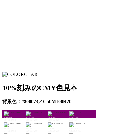
10%刻みのCMY色見本
背景色：#800073／C50M100K20
#00967B
#008F7B
#008A7C
#F9C270
C80M20Y60
C90M20Y60
C100M20Y60
M30Y60
#E7BC71
#D4B572
#C0AE72
#A9A773
C10M30Y60
C20M30Y60
C30M30Y60
C40M30Y60