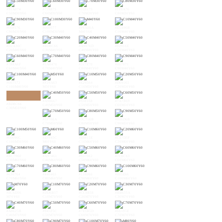
#91A074
#759875
#559175
#1F8A76
C50M30Y60
C60M30Y60
C70M30Y60
C80M30Y60
#008576
#008077
#F6AE6A
#E5A96B
C90M30Y60
C100M30Y60
M40Y60
C10M40Y60
#D2A36C
#BD8C66
#A9976D
#92916E
C20M40Y60
C30M40Y60
C40M40Y60
C50M40Y60
#788A6F
#5A8470
#317E70
#007971
C60M40Y60
C70M40Y60
C80M40Y60
C90M40Y60
#007572
#F29A63
#E29564
#D09165
C100M40Y60
M50Y60
C10M50Y60
C20M50Y60
#A98667
#938168
#7A7B69
#BD8C66
C40M50Y60
C50M50Y60
C60M50Y60
C30M50Y60
#5F766A
#3C716B
#006D6B
C70M50Y60
C80M50Y60
C90M50Y60
#00696C
#EF845C
#E0815E
#CE7D5F
C100M50Y60
M60Y60
C10M60Y60
C20M60Y60
#BC7960
#A97461
#937062
#7C6C63
C30M60Y60
C40M60Y60
C50M60Y60
C60M60Y60
#636764
#446465
#116066
#005E66
C70M60Y60
C80M60Y60
C90M60Y60
C100M60Y60
#EC6D56
#DD6B57
#CC6858
#BB655A
M70Y60
C10M70Y60
C20M70Y60
C30M70Y60
#A8625B
#945F5C
#7E5B5D
#66595E
C40M70Y60
C50M70Y60
C60M70Y60
C70M70Y60