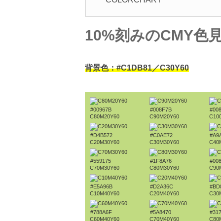
10%刻みのCMY色
背景色：#C1DB81／C30Y60
#00967B
#008F7B
#00
C80M20Y60
C90M20Y60
C10
#D4B572
#C0AE72
#A9
C20M30Y60
C30M30Y60
C40
#559175
#1F8A76
#00
C70M30Y60
C80M30Y60
C90
#E5A96B
#D2A36C
#BD
C10M40Y60
C20M40Y60
C30
#788A6F
#5A8470
#31
C60M40Y60
C70M40Y60
C80