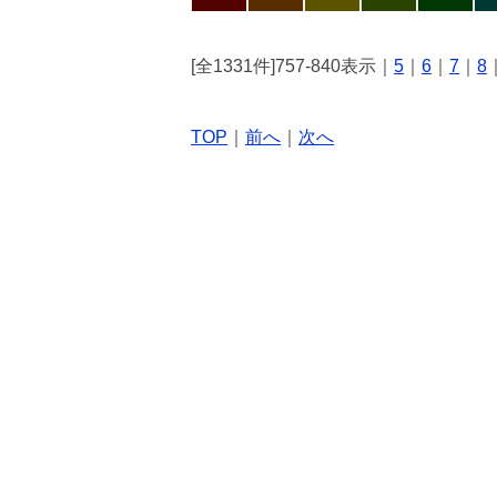
[全1331件]757-840表示｜
5
｜
6
｜
7
｜
8
TOP
｜
前へ
｜
次へ