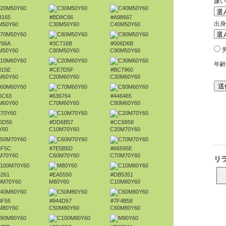
9165
#BD8C66
#A98667
M50Y60
C30M50Y60
C40M50Y60
766A
#3C716B
#006D6B
M50Y60
C80M50Y60
C90M50Y60
815E
#CE7D5F
#BC7960
M60Y60
C20M60Y60
C30M60Y60
6C63
#636764
#446465
M60Y60
C70M60Y60
C80M60Y60
6D56
#DD6B57
#CC6858
Y60
C10M70Y60
C20M70Y60
5F5C
#7E5B5D
#66595E
M70Y60
C60M70Y60
C70M70Y60
5261
#EA5550
#DB5351
0M70Y60
M80Y60
C10M80Y60
4F55
#944D57
#7F4B58
M80Y60
C50M80Y60
C60M80Y60