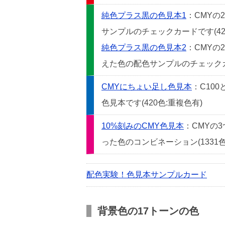
純色プラス黒の色見本1
：CMYの
サンプルのチェックカードです(42
純色プラス黒の色見本2
：CMYの
えた色の配色サンプルのチェックカー
CMYにちょい足し色見本
：C10
色見本です(420色:重複色有)
10%刻みのCMY色見本
：CMYの
った色のコンビネーション(1331色
配色実験！色見本サンプルカード
背景色の17トーンの色