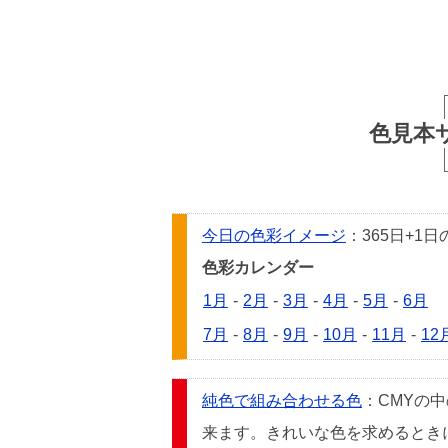
色見本
今日の色彩イメージ
：365日+
色彩カレンダー
1月
-
2月
-
3月
-
4月
-
5月
-
6月
7月
-
8月
-
9月
-
10月
-
11月
-
12
純色で組み合わせる色
：CMYの
来ます。きれいな色を求めるときには