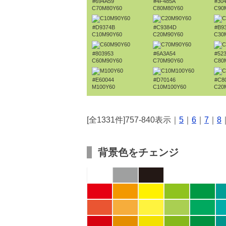
#694A59
#4F485A
#30
C70M80Y60
C80M80Y60
C90
#D9374B
#C9384D
#B9
C10M90Y60
C20M90Y60
C30
#803953
#6A3A54
#52
C60M90Y60
C70M90Y60
C80
#E60044
#D70146
#C8
M100Y60
C10M100Y60
C20
[全1331件]757-840表示｜
5
｜
6
｜
7
｜
8
背景色をチェンジ