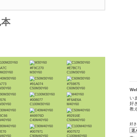
見本
8A7C
#F9C270
#E7BC71
0M20Y60
M30Y60
C10M30Y60
A773
#91A074
#759875
M30Y60
C50M30Y60
C60M30Y60
W
8576
#008077
#F6AE6A
M30Y60
C100M30Y60
M40Y60
8C66
#A9976D
#92916E
M40Y60
C40M40Y60
C50M40Y60
7E70
#007971
#007572
M40Y60
C90M40Y60
C100M40Y60