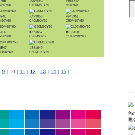
475B
#00465C
#E8374A
M80Y60
C100M80Y60
M90Y60
394E
#A73950
#943951
M90Y60
C40M90Y60
C50M90Y60
3A56
#373A57
#103A58
M90Y60
C90M90Y60
C100M90Y60
0E47
#B81649
M100Y60
C30M100Y60
｜
9
｜10｜
11
｜
12
｜
13
｜
14
｜
15
｜
色
選