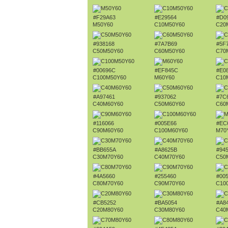
#F29A63
#E29564
#D0
M50Y60
C10M50Y60
C20
#938168
#7A7B69
#5F
C50M50Y60
C60M50Y60
C70
#00696C
#EF845C
#E0
C100M50Y60
M60Y60
C10
#A97461
#937062
#7C
C40M60Y60
C50M60Y60
C60
#116066
#005E66
#EC
C90M60Y60
C100M60Y60
M70
#BB655A
#A8625B
#94
C30M70Y60
C40M70Y60
C50
#4A5660
#255460
#00
C80M70Y60
C90M70Y60
C10
#CB5252
#BA5054
#A8
C20M80Y60
C30M80Y60
C40