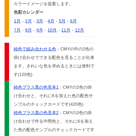
カラーイメージを提案します。
色彩カレンダー
1月
-
2月
-
3月
-
4月
-
5月
-
6月
7月
-
8月
-
9月
-
10月
-
11月
-
12月
純色で組み合わせる色
：CMYの中の2色の
掛け合わせでできる配色を見ることが出来
ます。きれいな色を求めるときには便利で
す(120色)
純色プラス黒の色見本1
：CMYの2色の掛
け合わせと、それにKを加えた色の配色サ
ンプルのチェックカードです(420色)
純色プラス黒の色見本2
：CMYの2色の掛
け合わせで作る中間色と、それにKを加え
た色の配色サンプルのチェックカードです