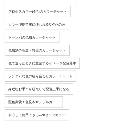
プロセスカラー(4色)のカラーチャート
カラー印刷で主に使われるCMYKの色
トーン別の色相カラーチャート
色相別の明度・彩度のカラーチャート
色で迷ったときに重宝するイメージ配色見本
ランダムな色の組み合わせカラーチャート
身近なお手本を研究して配色上手になる
配色実験！色見本サンプルカード
安心して使用できるwebセーフカラー