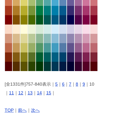
[全1331件]757-840表示｜
5
｜
6
｜
7
｜
8
｜
9
｜10
｜
11
｜
12
｜
13
｜
14
｜
15
｜
TOP
｜
前へ
｜
次へ