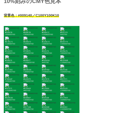
10%刻みのCMY色見本
背景色：#009140／C100Y100K10
#00967B
#008F7B
#008A7C
#F9C270
C80M20Y60
C90M20Y60
C100M20Y60
M30Y60
#E7BC71
#D4B572
#C0AE72
#A9A773
C10M30Y60
C20M30Y60
C30M30Y60
C40M30Y60
#91A074
#759875
#559175
#1F8A76
C50M30Y60
C60M30Y60
C70M30Y60
C80M30Y60
#008576
#008077
#F6AE6A
#E5A96B
C90M30Y60
C100M30Y60
M40Y60
C10M40Y60
#D2A36C
#BD8C66
#A9976D
#92916E
C20M40Y60
C30M40Y60
C40M40Y60
C50M40Y60
#788A6F
#5A8470
#317E70
#007971
C60M40Y60
C70M40Y60
C80M40Y60
C90M40Y60
#007572
#F29A63
#E29564
#D09165
C100M40Y60
M50Y60
C10M50Y60
C20M50Y60
#BD8C66
#A98667
#938168
#7A7B69
C30M50Y60
C40M50Y60
C50M50Y60
C60M50Y60
#5F766A
#3C716B
#006D6B
#00696C
C70M50Y60
C80M50Y60
C90M50Y60
C100M50Y60