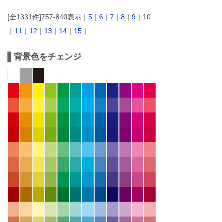
[全1331件]757-840表示｜
5
｜
6
｜
7
｜
8
｜
9
｜10
｜
11
｜
12
｜
13
｜
14
｜
15
｜
背景色をチェンジ