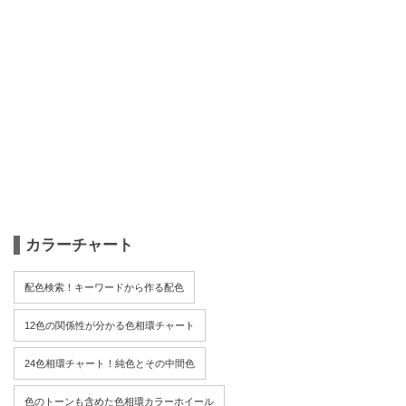
カラーチャート
配色検索！キーワードから作る配色
12色の関係性が分かる色相環チャート
24色相環チャート！純色とその中間色
色のトーンも含めた色相環カラーホイール