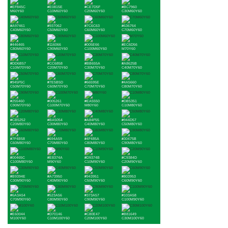
#EF845C
#E0815E
#CE7D5F
#BC7960
M60Y60
C10M60Y60
C20M60Y60
C30M60Y60
#A97461
#937062
#7C6C63
#636764
C40M60Y60
C50M60Y60
C60M60Y60
C70M60Y60
#446465
#116066
#005E66
#EC6D56
C80M60Y60
C90M60Y60
C100M60Y60
M70Y60
#DD6B57
#CC6858
#BB655A
#A8625B
C10M70Y60
C20M70Y60
C30M70Y60
C40M70Y60
#945F5C
#7E5B5D
#66595E
#4A5660
C50M70Y60
C60M70Y60
C70M70Y60
C80M70Y60
#255460
#005261
#EA5550
#DB5351
C90M70Y60
C100M70Y60
M80Y60
C10M80Y60
#CB5252
#BA5054
#A84F55
#944D57
C20M80Y60
C30M80Y60
C40M80Y60
C50M80Y60
#7F4B58
#694A59
#4F485A
#30475B
C60M80Y60
C70M80Y60
C80M80Y60
C90M80Y60
#00465C
#E8374A
#D9374B
#C9384D
C100M80Y60
M90Y60
C10M90Y60
C20M90Y60
#B9394E
#A73950
#943951
#803953
C30M90Y60
C40M90Y60
C50M90Y60
C60M90Y60
#6A3A54
#523A56
#373A57
#103A58
C70M90Y60
C80M90Y60
C90M90Y60
C100M90Y60
#E60044
#D70146
#C80E47
#B81649
M100Y60
C10M100Y60
C20M100Y60
C30M100Y60