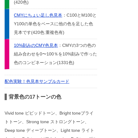
(420色)
CMYにちょい足し色見本
：C100とM100と
Y100の単色をベースに他の色を足した色
見本です(420色:重複色有)
10%刻みのCMY色見本
：CMYの3つの色の
組み合わせを0〜100％を10%刻みで作った
色のコンビネーション(1331色)
配色実験！色見本サンプルカード
背景色の17トーンの色
Vivid tone ビビッドトーン、Bright toneブライ
トトーン、Strong tone ストロングトーン、
Deep tone ディープトーン、Light tone ライト