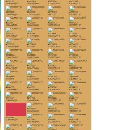
#938168
#7A7B69
#5F766A
#3C716B
C50M50Y60
C60M50Y60
C70M50Y60
C80M50Y60
#006D6B
#00696C
#EF845C
#E0815E
C90M50Y60
C100M50Y60
M60Y60
C10M60Y60
#CE7D5F
#BC7960
#A97461
#937062
C20M60Y60
C30M60Y60
C40M60Y60
C50M60Y60
#7C6C63
#636764
#446465
#116066
C60M60Y60
C70M60Y60
C80M60Y60
C90M60Y60
#005E66
#EC6D56
#DD6B57
#CC6858
C100M60Y60
M70Y60
C10M70Y60
C20M70Y60
#BB655A
#A8625B
#945F5C
#7E5B5D
C30M70Y60
C40M70Y60
C50M70Y60
C60M70Y60
#66595E
#4A5660
#255460
#005261
C70M70Y60
C80M70Y60
C90M70Y60
C100M70Y60
#EA5550
#DB5351
#CB5252
#BA5054
M80Y60
C10M80Y60
C20M80Y60
C30M80Y60
#A84F55
#944D57
#7F4B58
#694A59
C40M80Y60
C50M80Y60
C60M80Y60
C70M80Y60
#4F485A
#30475B
#00465C
#E8374A
C80M80Y60
C90M80Y60
C100M80Y60
M90Y60
#C9384D
#B9394E
#A73950
C20M90Y60
C30M90Y60
C40M90Y60
#D9374B
#943951
#803953
#6A3A54
C10M90Y60
C50M90Y60
C60M90Y60
C70M90Y60