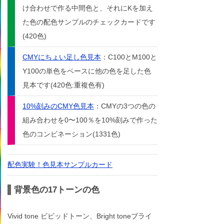
け合わせで作る中間色と、それにKを加え
た色の配色サンプルのチェックカードです
(420色)
CMYにちょい足し色見本
：C100とM100と
Y100の単色をベースに他の色を足した色
見本です(420色:重複色有)
10%刻みのCMY色見本
：CMYの3つの色の
組み合わせを0〜100％を10%刻みで作った
色のコンビネーション(1331色)
配色実験！色見本サンプルカード
背景色の17トーンの色
Vivid tone ビビッドトーン、Bright toneブライ