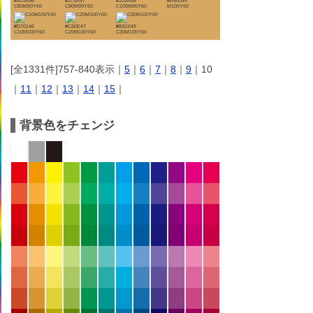
#523A56
#373A57
#103A58
#E60044
C80M90Y60
C90M90Y60
C100M90Y60
M100Y60
#D70146
#C80E47
#B81649
C10M100Y60
C20M100Y60
C30M100Y60
[全1331件]757-840表示｜
5
｜
6
｜
7
｜
8
｜
9
｜10
｜
11
｜
12
｜
13
｜
14
｜
15
｜
背景色をチェンジ