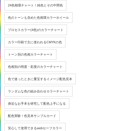
24色相環チャート！純色とその中間色
色のトーンも含めた色相環カラーホイール
プロセスカラー(4色)のカラーチャート
カラー印刷で主に使われるCMYKの色
トーン別の色相カラーチャート
色相別の明度・彩度のカラーチャート
色で迷ったときに重宝するイメージ配色見本
ランダムな色の組み合わせカラーチャート
身近なお手本を研究して配色上手になる
配色実験！色見本サンプルカード
安心して使用できるwebセーフカラー