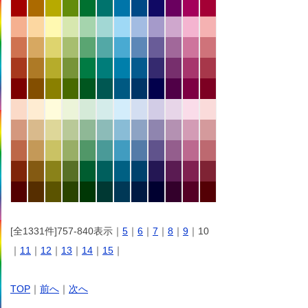
[全1331件]757-840表示｜
5
｜
6
｜
7
｜
8
｜
9
｜10
｜
11
｜
12
｜
13
｜
14
｜
15
｜
TOP
｜
前へ
｜
次へ