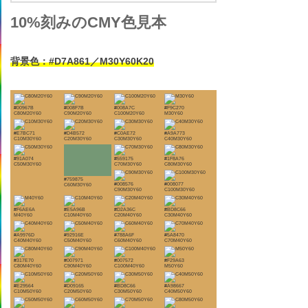
10%刻みのCMY色見本
背景色：#D7A861／M30Y60K20
#00967B
#008F7B
#008A7C
#F9C270
C80M20Y60
C90M20Y60
C100M20Y60
M30Y60
#E7BC71
#D4B572
#C0AE72
#A9A773
C10M30Y60
C20M30Y60
C30M30Y60
C40M30Y60
#91A074
#559175
#1F8A76
C50M30Y60
C70M30Y60
C80M30Y60
#759875
#008576
#008077
C60M30Y60
C90M30Y60
C100M30Y60
#F6AE6A
#E5A96B
#D2A36C
#BD8C66
M40Y60
C10M40Y60
C20M40Y60
C30M40Y60
#A9976D
#92916E
#788A6F
#5A8470
C40M40Y60
C50M40Y60
C60M40Y60
C70M40Y60
#317E70
#007971
#007572
#F29A63
C80M40Y60
C90M40Y60
C100M40Y60
M50Y60
#E29564
#D09165
#BD8C66
#A98667
C10M50Y60
C20M50Y60
C30M50Y60
C40M50Y60