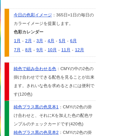
今日の色彩イメージ
：365日+1日の毎日の
カラーイメージを提案します。
色彩カレンダー
1月
-
2月
-
3月
-
4月
-
5月
-
6月
7月
-
8月
-
9月
-
10月
-
11月
-
12月
純色で組み合わせる色
：CMYの中の2色の
掛け合わせでできる配色を見ることが出来
ます。きれいな色を求めるときには便利で
す(120色)
純色プラス黒の色見本1
：CMYの2色の掛
け合わせと、それにKを加えた色の配色サ
ンプルのチェックカードです(420色)
純色プラス黒の色見本2
：CMYの2色の掛