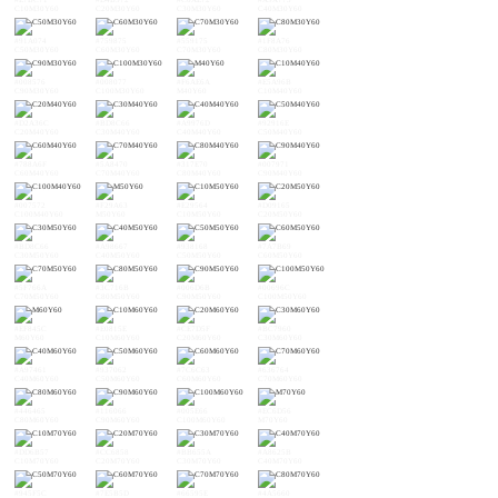
C10M30Y60
C20M30Y60
C30M30Y60
C40M30Y60
#91A074
#759875
#559175
#1F8A76
C50M30Y60
C60M30Y60
C70M30Y60
C80M30Y60
#008576
#008077
#F6AE6A
#E5A96B
C90M30Y60
C100M30Y60
M40Y60
C10M40Y60
#D2A36C
#BD8C66
#A9976D
#92916E
C20M40Y60
C30M40Y60
C40M40Y60
C50M40Y60
#788A6F
#5A8470
#317E70
#007971
C60M40Y60
C70M40Y60
C80M40Y60
C90M40Y60
#007572
#F29A63
#E29564
#D09165
C100M40Y60
M50Y60
C10M50Y60
C20M50Y60
#BD8C66
#A98667
#938168
#7A7B69
C30M50Y60
C40M50Y60
C50M50Y60
C60M50Y60
#5F766A
#3C716B
#006D6B
#00696C
C70M50Y60
C80M50Y60
C90M50Y60
C100M50Y60
#EF845C
#E0815E
#CE7D5F
#BC7960
M60Y60
C10M60Y60
C20M60Y60
C30M60Y60
#A97461
#937062
#7C6C63
#636764
C40M60Y60
C50M60Y60
C60M60Y60
C70M60Y60
#446465
#116066
#005E66
#EC6D56
C80M60Y60
C90M60Y60
C100M60Y60
M70Y60
#DD6B57
#CC6858
#BB655A
#A8625B
C10M70Y60
C20M70Y60
C30M70Y60
C40M70Y60
#945F5C
#7E5B5D
#66595E
#4A5660