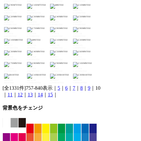
C50M70Y60
C60M70Y60
C70M70Y60
C80M70Y60
#255460
#005261
#EA5550
#DB5351
C90M70Y60
C100M70Y60
M80Y60
C10M80Y60
#CB5252
#BA5054
#A84F55
#944D57
C20M80Y60
C30M80Y60
C40M80Y60
C50M80Y60
#7F4B58
#694A59
#4F485A
#30475B
C60M80Y60
C70M80Y60
C80M80Y60
C90M80Y60
#00465C
#E8374A
#D9374B
#C9384D
C100M80Y60
M90Y60
C10M90Y60
C20M90Y60
#B9394E
#A73950
#943951
#803953
C30M90Y60
C40M90Y60
C50M90Y60
C60M90Y60
#6A3A54
#523A56
#373A57
#103A58
C70M90Y60
C80M90Y60
C90M90Y60
C100M90Y60
#E60044
#D70146
#C80E47
#B81649
M100Y60
C10M100Y60
C20M100Y60
C30M100Y60
[全1331件]757-840表示｜
5
｜
6
｜
7
｜
8
｜
9
｜10
｜
11
｜
12
｜
13
｜
14
｜
15
｜
背景色をチェンジ