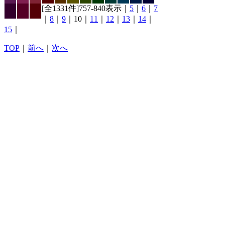
[全1331件]757-840表示｜
5
｜
6
｜
7
｜
8
｜
9
｜10｜
11
｜
12
｜
13
｜
14
｜
15
｜
TOP
｜
前へ
｜
次へ