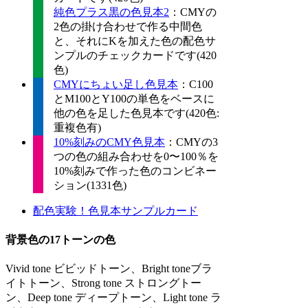
純色プラス黒の色見本2
：CMYの
2色の掛け合わせで作る中間色
と、それにKを加えた色の配色サ
ンプルのチェックカードです(420
色)
CMYにちょい足し色見本
：C100
とM100とY100の単色をベースに
他の色を足した色見本です(420色:
重複色有)
10%刻みのCMY色見本
：CMYの3
つの色の組み合わせを0〜100％を
10%刻みで作った色のコンビネー
ション(1331色)
配色実験！色見本サンプルカード
背景色の17トーンの色
Vivid tone ビビッドトーン、Bright toneブラ
イトトーン、Strong tone ストロングトー
ン、Deep tone ディープトーン、Light tone ラ