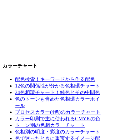
カラーチャート
配色検索！キーワードから作る配色
12色の関係性が分かる色相環チャート
24色相環チャート！純色とその中間色
色のトーンも含めた色相環カラーホイ
ール
プロセスカラー(4色)のカラーチャート
カラー印刷で主に使われるCMYKの色
トーン別の色相カラーチャート
色相別の明度・彩度のカラーチャート
色で迷ったときに重宝するイメージ配