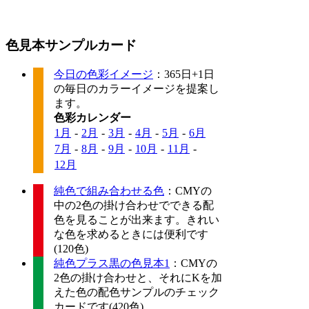
色見本サンプルカード
今日の色彩イメージ
：365日+1日
の毎日のカラーイメージを提案し
ます。
色彩カレンダー
1月
-
2月
-
3月
-
4月
-
5月
-
6月
7月
-
8月
-
9月
-
10月
-
11月
-
12月
純色で組み合わせる色
：CMYの
中の2色の掛け合わせでできる配
色を見ることが出来ます。きれい
な色を求めるときには便利です
(120色)
純色プラス黒の色見本1
：CMYの
2色の掛け合わせと、それにKを加
えた色の配色サンプルのチェック
カードです(420色)