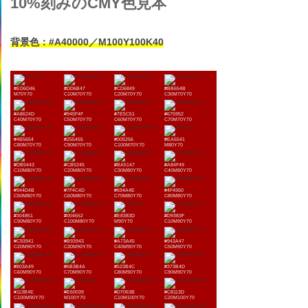
10%刻みのCMY色見本
背景色：#A40000／M100Y100K40
#ED6D46
#DD6B47
#CD6849
#BB654B
M70Y70
C10M70Y70
C20M70Y70
C30M70Y70
#A8624D
#945F4F
#7E5C51
#675952
C40M70Y70
C50M70Y70
C60M70Y70
C70M70Y70
#4B5654
#255455
#005256
#EA5541
C80M70Y70
C90M70Y70
C100M70Y70
M80Y70
#DB5443
#CB5245
#BA5147
#A84F49
C10M80Y70
C20M80Y70
C30M80Y70
C40M80Y70
#944D4B
#7F4C4D
#694A4E
#4F4950
C50M80Y70
C60M80Y70
C70M80Y70
C80M80Y70
#304851
#004652
#E8383D
#D9383F
C90M80Y70
C100M80Y70
M90Y70
C10M90Y70
#C93941
#B93943
#A73A45
#943A47
C20M90Y70
C30M90Y70
C40M90Y70
C50M90Y70
#803A49
#6B3B4A
#523B4C
#373B4D
C60M90Y70
C70M90Y70
C80M90Y70
C90M90Y70
#113B4E
#E60039
#D7063B
#C8113D
C100M90Y70
M100Y70
C10M100Y70
C20M100Y70