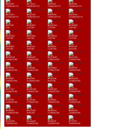
#B8193F
#A71E41
#942343
#802645
C30M100Y70
C40M100Y70
C50M100Y70
C60M100Y70
#6C2A47
#552C48
#3B2E49
#1E2F4A
C70M100Y70
C80M100Y70
C90M100Y70
C100M100Y70
#FFF33F
#F0EB45
#DAE24A
#C3D94E
Y80
C10Y80
C20Y80
C30Y80
#AACF52
#8DC556
#6CBB5A
#41B25D
C40Y80
C50Y80
C60Y80
C70Y80
#00A95F
#00A161
#009B63
#FFE33F
C80Y80
C90Y80
C100Y80
M10Y80
#EDDC44
#D8D449
#C2CB4D
#AAC351
C10M10Y80
C20M10Y80
C30M10Y80
C40M10Y80
#8FB954
#70B058
#4AA85A
#009F5D
C50M10Y80
C60M10Y80
C70M10Y80
C80M10Y80
#00985F
#009360
#FDD23E
#EBCB43
C90M10Y80
C100M10Y80
M20Y80
C10M20Y80
#D7C447
#C2BC4B
#ABB44E
#91AC52
C20M20Y80
C30M20Y80
C40M20Y80
C50M20Y80
#74A455
#519C58
#0D955A
#008E5C
C60M20Y80
C70M20Y80
C80M20Y80
C90M20Y80
#00895D
#FAC03D
#E8BA41
#D5B345
C100M20Y80
M30Y80
C10M30Y80
C20M30Y80
#C0AD49
#AAA64C
#929E4F
#779752
C30M30Y80
C40M30Y80
C50M30Y80
C60M30Y80