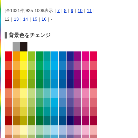
[全1331件]925-1008表示｜
7
｜
8
｜
9
｜
10
｜
11
｜
12｜
13
｜
14
｜
15
｜
16
｜-
背景色をチェンジ