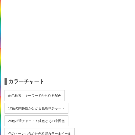
カラーチャート
配色検索！キーワードから作る配色
12色の関係性が分かる色相環チャート
24色相環チャート！純色とその中間色
色のトーンも含めた色相環カラーホイール