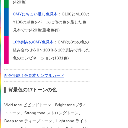
(420色)
CMYにちょい足し色見本
：C100とM100と
Y100の単色をベースに他の色を足した色
見本です(420色:重複色有)
10%刻みのCMY色見本
：CMYの3つの色の
組み合わせを0〜100％を10%刻みで作った
色のコンビネーション(1331色)
配色実験！色見本サンプルカード
背景色の17トーンの色
Vivid tone ビビッドトーン、Bright toneブライ
トトーン、Strong tone ストロングトーン、
Deep tone ディープトーン、Light tone ライト