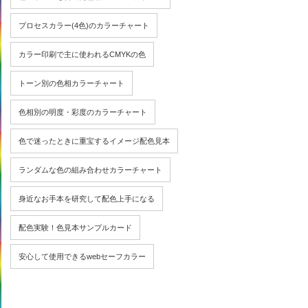
プロセスカラー(4色)のカラーチャート
カラー印刷で主に使われるCMYKの色
トーン別の色相カラーチャート
色相別の明度・彩度のカラーチャート
色で迷ったときに重宝するイメージ配色見本
ランダムな色の組み合わせカラーチャート
身近なお手本を研究して配色上手になる
配色実験！色見本サンプルカード
安心して使用できるwebセーフカラー