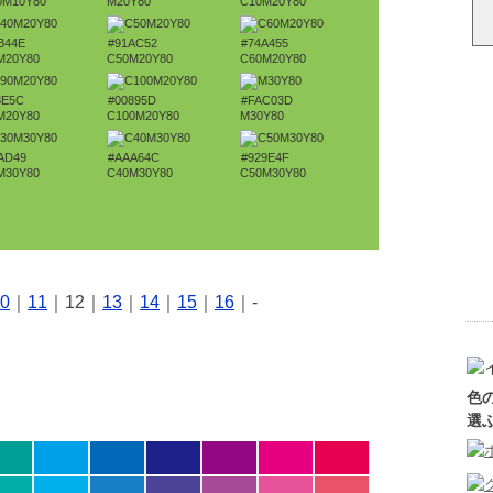
0M10Y80
M20Y80
C10M20Y80
B44E
#91AC52
#74A455
M20Y80
C50M20Y80
C60M20Y80
8E5C
#00895D
#FAC03D
M20Y80
C100M20Y80
M30Y80
AD49
#AAA64C
#929E4F
M30Y80
C40M30Y80
C50M30Y80
0
｜
11
｜12｜
13
｜
14
｜
15
｜
16
｜-
色
選