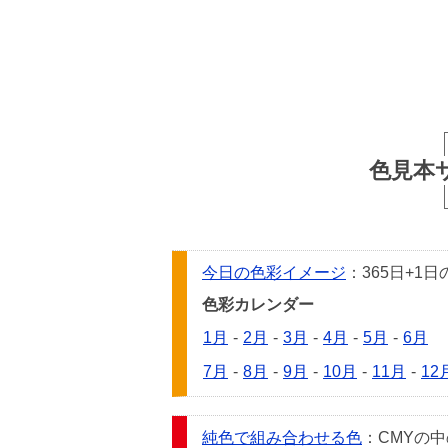
色見本
今日の色彩イメージ
：365日+
色彩カレンダー
1月
-
2月
-
3月
-
4月
-
5月
-
6月
7月
-
8月
-
9月
-
10月
-
11月
-
12
純色で組み合わせる色
：CMYの