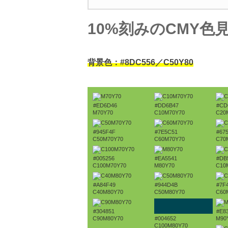
10%刻みのCMY色
背景色：#8DC556／C50Y80
#ED6D46
#DD6B47
#CD
M70Y70
C10M70Y70
C20
#945F4F
#7E5C51
#67
C50M70Y70
C60M70Y70
C70
#005256
#EA5541
#DB
C100M70Y70
M80Y70
C10
#A84F49
#944D4B
#7F
C40M80Y70
C50M80Y70
C60
#304851
#E8
C90M80Y70
#004652
M90
C100M80Y70