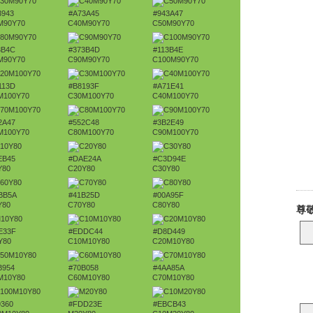
3943
#A73A45
#943A47
M90Y70
C40M90Y70
C50M90Y70
3B4C
#373B4D
#113B4E
M90Y70
C90M90Y70
C100M90Y70
113D
#B8193F
#A71E41
M100Y70
C30M100Y70
C40M100Y70
2A47
#552C48
#3B2E49
M100Y70
C80M100Y70
C90M100Y70
EB45
#DAE24A
#C3D94E
Y80
C20Y80
C30Y80
BB5A
#41B25D
#00A95F
Y80
C70Y80
C80Y80
E33F
#EDDC44
#D8D449
Y80
C10M10Y80
C20M10Y80
B954
#70B058
#4AA85A
M10Y80
C60M10Y80
C70M10Y80
9360
#FDD23E
#EBCB43