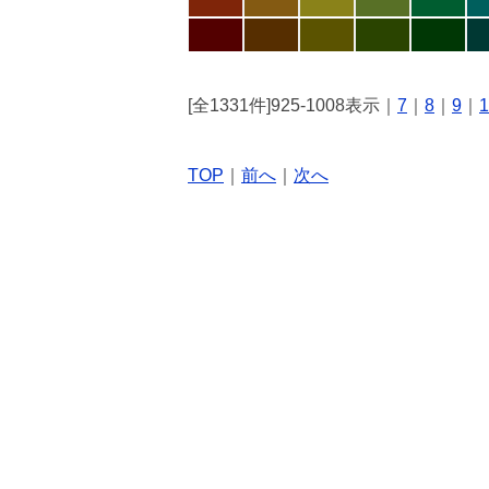
[全1331件]925-1008表示｜
7
｜
8
｜
9
｜
1
TOP
｜
前へ
｜
次へ