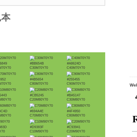
見本
6849
#BB654B
#A8624D
M70Y70
C30M70Y70
C40M70Y70
5952
#4B5654
#255455
M70Y70
C80M70Y70
C90M70Y70
W
5443
#CB5245
#BA5147
M80Y70
C20M80Y70
C30M80Y70
4C4D
#694A4E
#4F4950
M80Y70
C70M80Y70
C80M80Y70
383D
#D9383F
#C93941
Y70
C10M90Y70
C20M90Y70