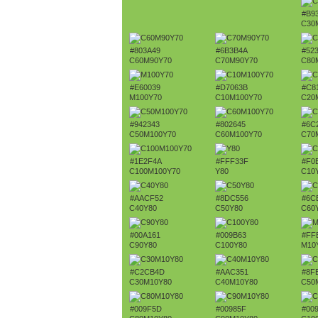
#B9
C30
#803A49
#6B3B4A
#52
C60M90Y70
C70M90Y70
C80
#E60039
#D7063B
#C8
M100Y70
C10M100Y70
C20
#942343
#802645
#6C
C50M100Y70
C60M100Y70
C70
#1E2F4A
#FFF33F
#F0
C100M100Y70
Y80
C10
#AACF52
#8DC556
#6C
C40Y80
C50Y80
C60
#00A161
#009B63
#FF
C90Y80
C100Y80
M10
#C2CB4D
#AAC351
#8F
C30M10Y80
C40M10Y80
C50
#009F5D
#00985F
#00