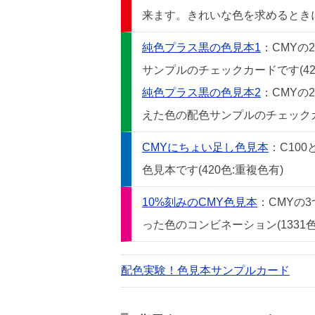
来ます。きれいな色を求めるときには
純色プラス黒の色見本1
：CMYの
サンプルのチェックカードです(42
純色プラス黒の色見本2
：CMYの
えた色の配色サンプルのチェックカー
CMYにちょい足し色見本
：C10
色見本です(420色:重複色有)
10%刻みのCMY色見本
：CMYの
った色のコンビネーション(1331色
配色実験！色見本サンプルカード