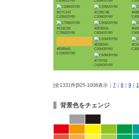
C80M10Y80
C90M10Y80
C10
#D7C447
#C2BC4B
#AB
C20M20Y80
C30M20Y80
C40
#519C58
#0D955A
#00
C70M20Y80
C80M20Y80
C90
#D5B345
#C0
#E8BA41
C20M30Y80
C30
C10M30Y80
#779752
C60M30Y80
[全1331件]925-1008表示｜
7
｜
8
｜
9
｜
1
背景色をチェンジ