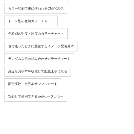
カラー印刷で主に使われるCMYKの色
トーン別の色相カラーチャート
色相別の明度・彩度のカラーチャート
色で迷ったときに重宝するイメージ配色見本
ランダムな色の組み合わせカラーチャート
身近なお手本を研究して配色上手になる
配色実験！色見本サンプルカード
安心して使用できるwebセーフカラー