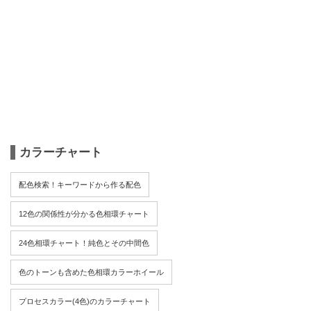
カラーチャート
配色検索！キーワードから作る配色
12色の関係性が分かる色相環チャート
24色相環チャート！純色とその中間色
色のトーンも含めた色相環カラーホイール
プロセスカラー(4色)のカラーチャート