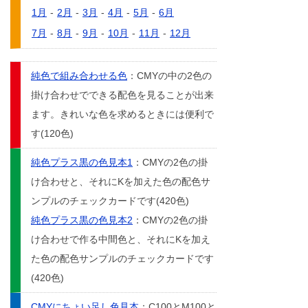
1月
-
2月
-
3月
-
4月
-
5月
-
6月
7月
-
8月
-
9月
-
10月
-
11月
-
12月
純色で組み合わせる色
：CMYの中の2色の
掛け合わせでできる配色を見ることが出来
ます。きれいな色を求めるときには便利で
す(120色)
純色プラス黒の色見本1
：CMYの2色の掛
け合わせと、それにKを加えた色の配色サ
ンプルのチェックカードです(420色)
純色プラス黒の色見本2
：CMYの2色の掛
け合わせで作る中間色と、それにKを加え
た色の配色サンプルのチェックカードです
(420色)
CMYにちょい足し色見本
：C100とM100と