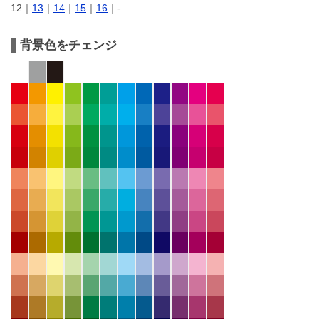
12｜
13
｜
14
｜
15
｜
16
｜-
背景色をチェンジ