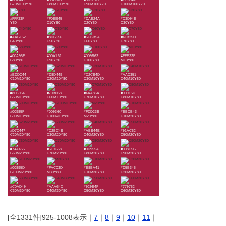
C70M100Y70
C80M100Y70
C90M100Y70
C100M100Y70
#FFF33F
#F0EB45
#DAE24A
#C3D94E
Y80
C10Y80
C20Y80
C30Y80
#AACF52
#8DC556
#6CBB5A
#41B25D
C40Y80
C50Y80
C60Y80
C70Y80
#00A95F
#00A161
#009B63
#FFE33F
C80Y80
C90Y80
C100Y80
M10Y80
#EDDC44
#D8D449
#C2CB4D
#AAC351
C10M10Y80
C20M10Y80
C30M10Y80
C40M10Y80
#8FB954
#70B058
#4AA85A
#009F5D
C50M10Y80
C60M10Y80
C70M10Y80
C80M10Y80
#00985F
#009360
#FDD23E
#EBCB43
C90M10Y80
C100M10Y80
M20Y80
C10M20Y80
#D7C447
#C2BC4B
#ABB44E
#91AC52
C20M20Y80
C30M20Y80
C40M20Y80
C50M20Y80
#74A455
#519C58
#0D955A
#008E5C
C60M20Y80
C70M20Y80
C80M20Y80
C90M20Y80
#00895D
#FAC03D
#E8BA41
#D5B345
C100M20Y80
M30Y80
C10M30Y80
C20M30Y80
#C0AD49
#AAA64C
#929E4F
#779752
C30M30Y80
C40M30Y80
C50M30Y80
C60M30Y80
[全1331件]925-1008表示｜
7
｜
8
｜
9
｜
10
｜
11
｜