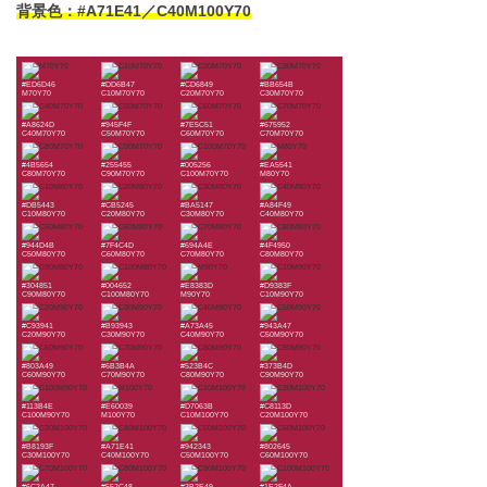
背景色：#A71E41／C40M100Y70
#ED6D46
#DD6B47
#CD6849
#BB654B
M70Y70
C10M70Y70
C20M70Y70
C30M70Y70
#A8624D
#945F4F
#7E5C51
#675952
C40M70Y70
C50M70Y70
C60M70Y70
C70M70Y70
#4B5654
#255455
#005256
#EA5541
C80M70Y70
C90M70Y70
C100M70Y70
M80Y70
#DB5443
#CB5245
#BA5147
#A84F49
C10M80Y70
C20M80Y70
C30M80Y70
C40M80Y70
#944D4B
#7F4C4D
#694A4E
#4F4950
C50M80Y70
C60M80Y70
C70M80Y70
C80M80Y70
#304851
#004652
#E8383D
#D9383F
C90M80Y70
C100M80Y70
M90Y70
C10M90Y70
#C93941
#B93943
#A73A45
#943A47
C20M90Y70
C30M90Y70
C40M90Y70
C50M90Y70
#803A49
#6B3B4A
#523B4C
#373B4D
C60M90Y70
C70M90Y70
C80M90Y70
C90M90Y70
#113B4E
#E60039
#D7063B
#C8113D
C100M90Y70
M100Y70
C10M100Y70
C20M100Y70
#B8193F
#A71E41
#942343
#802645
C30M100Y70
C40M100Y70
C50M100Y70
C60M100Y70
#6C2A47
#552C48
#3B2E49
#1E2F4A