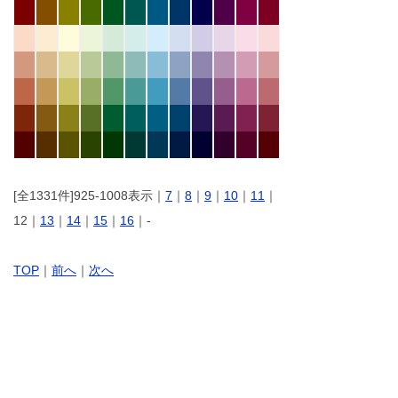
[全1331件]925-1008表示｜
7
｜
8
｜
9
｜
10
｜
11
｜
12｜
13
｜
14
｜
15
｜
16
｜-
TOP
｜
前へ
｜
次へ