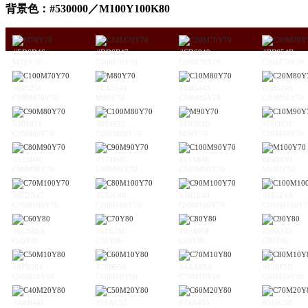
背景色：#530000／M100Y100K80
#ED6D46
#DD6B47
#CD6849
#BB654B
M70Y70
C10M70Y70
C20M70Y70
C30M70Y70
#005256
#EA5541
#DB5443
#CB5245
C100M70Y70
M80Y70
C10M80Y70
C20M80Y70
#304851
#004652
#E8383D
#D9383F
C90M80Y70
C100M80Y70
M90Y70
C10M90Y70
#523B4C
#373B4D
#113B4E
#E60039
C80M90Y70
C90M90Y70
C100M90Y70
M100Y70
#6C2A47
#552C48
#3B2E49
#1E2F4A
C70M100Y70
C80M100Y70
C90M100Y70
C100M100Y7
#6CBB5A
#41B25D
#00A95F
#00A161
C60Y80
C70Y80
C80Y80
C90Y80
#8FB954
#70B058
#4AA85A
#009F5D
C50M10Y80
C60M10Y80
C70M10Y80
C80M10Y80
#ABB44E
#91AC52
#74A455
#519C58