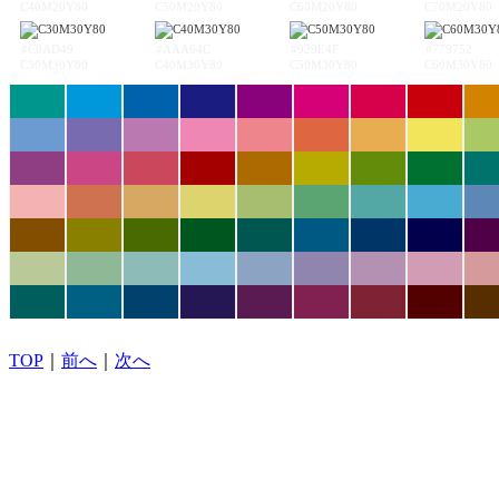
C40M20Y80
C50M20Y80
C60M20Y80
C70M20Y80
#C0AD49
#AAA64C
#929E4F
#779752
C30M30Y80
C40M30Y80
C50M30Y80
C60M30Y80
TOP
｜
前へ
｜
次へ