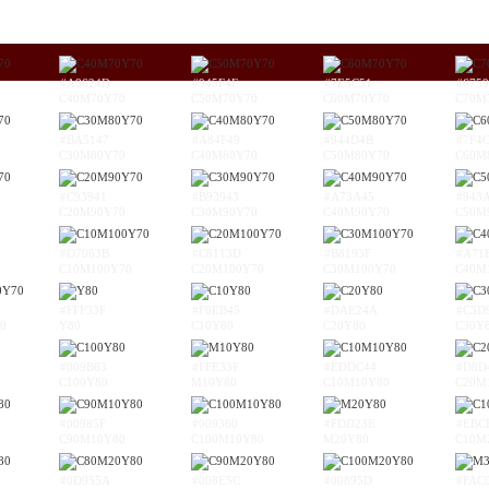
#A8624D
#945F4F
#7E5C51
#6759
C40M70Y70
C50M70Y70
C60M70Y70
C70M
#BA5147
#A84F49
#944D4B
#7F4
C30M80Y70
C40M80Y70
C50M80Y70
C60M
#C93941
#B93943
#A73A45
#943
C20M90Y70
C30M90Y70
C40M90Y70
C50M
#D7063B
#C8113D
#B8193F
#A71
C10M100Y70
C20M100Y70
C30M100Y70
C40M
#FFF33F
#F0EB45
#DAE24A
#C3D
0
Y80
C10Y80
C20Y80
C30Y
#009B63
#FFE33F
#EDDC44
#D8D
C100Y80
M10Y80
C10M10Y80
C20M
#00985F
#009360
#FDD23E
#EBC
C90M10Y80
C100M10Y80
M20Y80
C10M
#0D955A
#008E5C
#00895D
#FAC