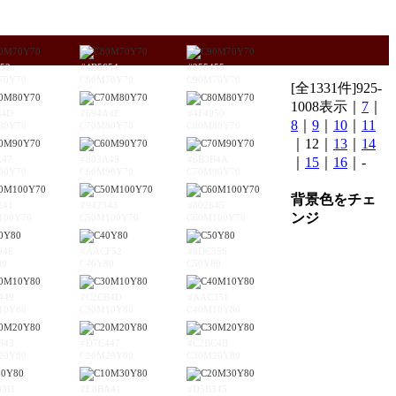
52
#4B5654
#255455
70Y70
C80M70Y70
C90M70Y70
[全1331件]925-
1008表示｜
7
｜
C4D
#694A4E
#4F4950
8
｜
9
｜
10
｜
11
80Y70
C70M80Y70
C80M80Y70
｜12｜
13
｜
14
A47
#803A49
#6B3B4A
｜
15
｜
16
｜-
90Y70
C60M90Y70
C70M90Y70
背景色をチェ
E41
#942343
#802645
ンジ
100Y70
C50M100Y70
C60M100Y70
94E
#AACF52
#8DC556
80
C40Y80
C50Y80
449
#C2CB4D
#AAC351
10Y80
C30M10Y80
C40M10Y80
B43
#D7C447
#C2BC4B
20Y80
C20M20Y80
C30M20Y80
03D
#E8BA41
#D5B345