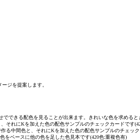
イメージを提案します。
せでできる配色を見ることが出来ます。きれいな色を求めるときに
と、それにKを加えた色の配色サンプルのチェックカードです(42
で作る中間色と、それにKを加えた色の配色サンプルのチェックカー
0の単色をベースに他の色を足した色見本です(420色:重複色有)