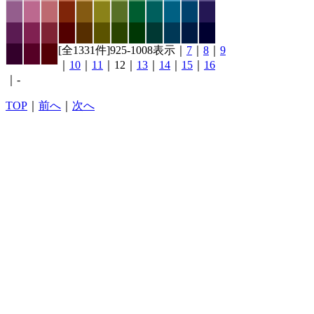
[全1331件]925-1008表示｜
7
｜
8
｜
9
｜
10
｜
11
｜12｜
13
｜
14
｜
15
｜
16
｜-
TOP
｜
前へ
｜
次へ