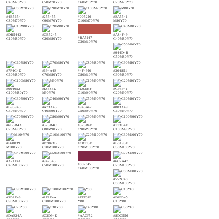
C40M70Y70
C50M70Y70
C60M70Y70
C70M70Y70
#4B5654
#255455
#005256
#EA5541
C80M70Y70
C90M70Y70
C100M70Y70
M80Y70
#DB5443
#CB5245
#A84F49
#BA5147
C10M80Y70
C20M80Y70
C40M80Y70
C30M80Y70
#944D4B
C50M80Y70
#7F4C4D
#694A4E
#4F4950
#304851
C60M80Y70
C70M80Y70
C80M80Y70
C90M80Y70
#004652
#E8383D
#D9383F
#C93941
C100M80Y70
M90Y70
C10M90Y70
C20M90Y70
#B93943
#A73A45
#943A47
#803A49
C30M90Y70
C40M90Y70
C50M90Y70
C60M90Y70
#6B3B4A
#523B4C
#373B4D
#113B4E
C70M90Y70
C80M90Y70
C90M90Y70
C100M90Y70
#E60039
#D7063B
#C8113D
#B8193F
M100Y70
C10M100Y70
C20M100Y70
C30M100Y70
#A71E41
#942343
#6C2A47
#802645
C40M100Y70
C50M100Y70
C70M100Y70
C60M100Y70
#552C48
C80M100Y70
#3B2E49
#1E2F4A
#FFF33F
#F0EB45
C90M100Y70
C100M100Y70
Y80
C10Y80
#DAE24A
#C3D94E
#AACF52
#8DC556