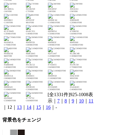
C20Y80
C30Y80
C40Y80
C50Y80
#6CBB5A
#41B25D
#00A95F
#00A161
C60Y80
C70Y80
C80Y80
C90Y80
#009B63
#FFE33F
#EDDC44
#D8D449
C100Y80
M10Y80
C10M10Y80
C20M10Y80
#C2CB4D
#AAC351
#8FB954
#70B058
C30M10Y80
C40M10Y80
C50M10Y80
C60M10Y80
#4AA85A
#009F5D
#00985F
#009360
C70M10Y80
C80M10Y80
C90M10Y80
C100M10Y80
#FDD23E
#EBCB43
#D7C447
#C2BC4B
M20Y80
C10M20Y80
C20M20Y80
C30M20Y80
#ABB44E
#91AC52
#74A455
#519C58
C40M20Y80
C50M20Y80
C60M20Y80
C70M20Y80
#0D955A
#008E5C
#00895D
#FAC03D
C80M20Y80
C90M20Y80
C100M20Y80
M30Y80
#E8BA41
#D5B345
#C0AD49
#AAA64C
C10M30Y80
C20M30Y80
C30M30Y80
C40M30Y80
[全1331件]925-1008表
#929E4F
#779752
示｜
7
｜
8
｜
9
｜
10
｜
11
C50M30Y80
C60M30Y80
｜12｜
13
｜
14
｜
15
｜
16
｜-
背景色をチェンジ