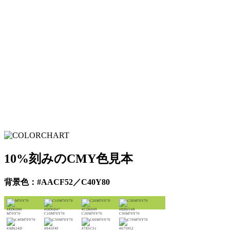
10%刻みのCMY色見本
背景色：#AACF52／C40Y80
#ED6D46
#DD6B47
#CD6849
#BB654B
M70Y70
C10M70Y70
C20M70Y70
C30M70Y70
#A8624D
#945F4F
#7E5C51
#675952