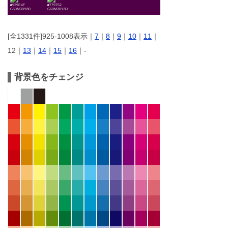
#929E4F
#779752
C50M30Y80
C60M30Y80
[全1331件]925-1008表示｜
7
｜
8
｜
9
｜
10
｜
11
｜
12｜
13
｜
14
｜
15
｜
16
｜-
背景色をチェンジ