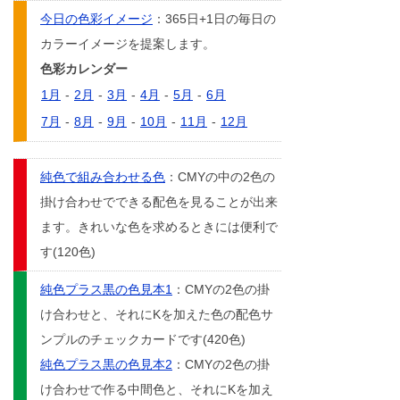
今日の色彩イメージ
：365日+1日の毎日の
カラーイメージを提案します。
色彩カレンダー
1月
-
2月
-
3月
-
4月
-
5月
-
6月
7月
-
8月
-
9月
-
10月
-
11月
-
12月
純色で組み合わせる色
：CMYの中の2色の
掛け合わせでできる配色を見ることが出来
ます。きれいな色を求めるときには便利で
す(120色)
純色プラス黒の色見本1
：CMYの2色の掛
け合わせと、それにKを加えた色の配色サ
ンプルのチェックカードです(420色)
純色プラス黒の色見本2
：CMYの2色の掛
け合わせで作る中間色と、それにKを加え