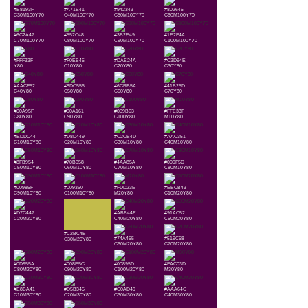
#B8193F
#A71E41
#942343
#802645
C30M100Y70
C40M100Y70
C50M100Y70
C60M100Y70
#6C2A47
#552C48
#3B2E49
#1E2F4A
C70M100Y70
C80M100Y70
C90M100Y70
C100M100Y70
#FFF33F
#F0EB45
#DAE24A
#C3D94E
Y80
C10Y80
C20Y80
C30Y80
#AACF52
#8DC556
#6CBB5A
#41B25D
C40Y80
C50Y80
C60Y80
C70Y80
#00A95F
#00A161
#009B63
#FFE33F
C80Y80
C90Y80
C100Y80
M10Y80
#EDDC44
#D8D449
#C2CB4D
#AAC351
C10M10Y80
C20M10Y80
C30M10Y80
C40M10Y80
#8FB954
#70B058
#4AA85A
#009F5D
C50M10Y80
C60M10Y80
C70M10Y80
C80M10Y80
#00985F
#009360
#FDD23E
#EBCB43
C90M10Y80
C100M10Y80
M20Y80
C10M20Y80
#D7C447
#ABB44E
#91AC52
C20M20Y80
C40M20Y80
C50M20Y80
#C2BC4B
#74A455
#519C58
C30M20Y80
C60M20Y80
C70M20Y80
#0D955A
#008E5C
#00895D
#FAC03D
C80M20Y80
C90M20Y80
C100M20Y80
M30Y80
#E8BA41
#D5B345
#C0AD49
#AAA64C
C10M30Y80
C20M30Y80
C30M30Y80
C40M30Y80