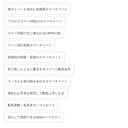
色のトーンも含めた色相環カラーホイール
プロセスカラー(4色)のカラーチャート
カラー印刷で主に使われるCMYKの色
トーン別の色相カラーチャート
色相別の明度・彩度のカラーチャート
色で迷ったときに重宝するイメージ配色見本
ランダムな色の組み合わせカラーチャート
身近なお手本を研究して配色上手になる
配色実験！色見本サンプルカード
安心して使用できるwebセーフカラー