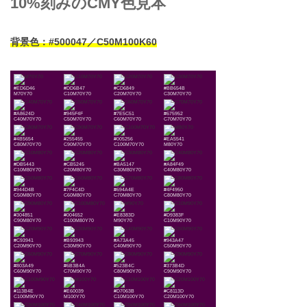
10%刻みのCMY色見本
背景色：#500047／C50M100K60
#ED6D46
#DD6B47
#CD6849
#BB654B
M70Y70
C10M70Y70
C20M70Y70
C30M70Y70
#A8624D
#945F4F
#7E5C51
#675952
C40M70Y70
C50M70Y70
C60M70Y70
C70M70Y70
#4B5654
#255455
#005256
#EA5541
C80M70Y70
C90M70Y70
C100M70Y70
M80Y70
#DB5443
#CB5245
#BA5147
#A84F49
C10M80Y70
C20M80Y70
C30M80Y70
C40M80Y70
#944D4B
#7F4C4D
#694A4E
#4F4950
C50M80Y70
C60M80Y70
C70M80Y70
C80M80Y70
#304851
#004652
#E8383D
#D9383F
C90M80Y70
C100M80Y70
M90Y70
C10M90Y70
#C93941
#B93943
#A73A45
#943A47
C20M90Y70
C30M90Y70
C40M90Y70
C50M90Y70
#803A49
#6B3B4A
#523B4C
#373B4D
C60M90Y70
C70M90Y70
C80M90Y70
C90M90Y70
#113B4E
#E60039
#D7063B
#C8113D
C100M90Y70
M100Y70
C10M100Y70
C20M100Y70