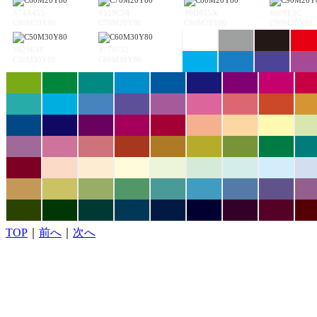
#74A455
#519C58
#0D955A
#008E5C
C60M20Y80
C70M20Y80
C80M20Y80
C90M20Y80
#929E4F
#779752
C50M30Y80
C60M30Y80
TOP
｜
前へ
｜
次へ