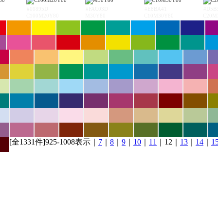
#00895D
#FAC03D
#E8BA41
#D5B
C100M20Y80
M30Y80
C10M30Y80
C20M
[全1331件]925-1008表示｜
7
｜
8
｜
9
｜
10
｜
11
｜12｜
13
｜
14
｜
1