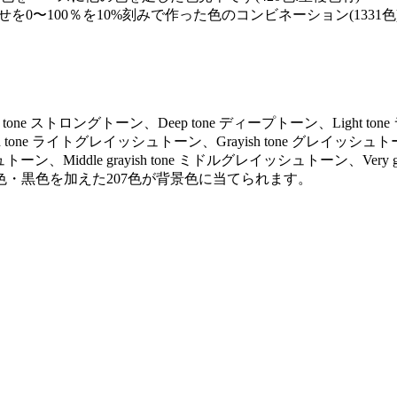
を0〜100％を10%刻みで作った色のコンビネーション(1331色
ng tone ストロングトーン、Deep tone ディープトーン、Light to
ayish tone ライトグレイッシュトーン、Grayish tone グレイッシュト
トーン、Middle grayish tone ミドルグレイッシュトーン、Very gr
色・黒色を加えた207色が背景色に当てられます。