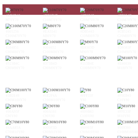
#ED6D46
#DD6B47
#CD6849
#BB654B
M70Y70
C10M70Y70
C20M70Y70
C30M70Y70
#005256
#EA5541
#DB5443
#CB5245
C100M70Y70
M80Y70
C10M80Y70
C20M80Y70
#304851
#004652
#E8383D
#D9383F
C90M80Y70
C100M80Y70
M90Y70
C10M90Y70
#523B4C
#373B4D
#113B4E
#E60039
C80M90Y70
C90M90Y70
C100M90Y70
M100Y70
#3B2E49
#1E2F4A
#FFF33F
#F0EB45
C90M100Y70
C100M100Y70
Y80
C10Y80
#00A95F
#00A161
#009B63
#FFE33F
C80Y80
C90Y80
C100Y80
M10Y80
#4AA85A
#009F5D
#00985F
#009360
C70M10Y80
C80M10Y80
C90M10Y80
C100M10Y80