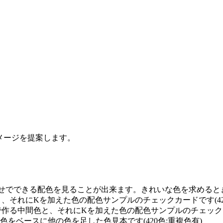
イメージを提案します。
せでできる配色を見ることが出来ます。きれいな色を求めるときに
と、それにKを加えた色の配色サンプルのチェックカードです(42
で作る中間色と、それにKを加えた色の配色サンプルのチェックカー
0の単色をベースに他の色を足した色見本です(420色:重複色有)