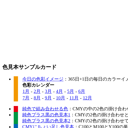
色見本サンプルカード
今日の色彩イメージ
：365日+1日の毎日のカラー
色彩カレンダー
1月
-
2月
-
3月
-
4月
-
5月
-
6月
7月
-
8月
-
9月
-
10月
-
11月
-
12月
純色で組み合わせる色
：CMYの中の2色の掛け合わ
純色プラス黒の色見本1
：CMYの2色の掛け合わせ
純色プラス黒の色見本2
：CMYの2色の掛け合わせ
CMYにちょい足し色見本
：C100とM100とY10