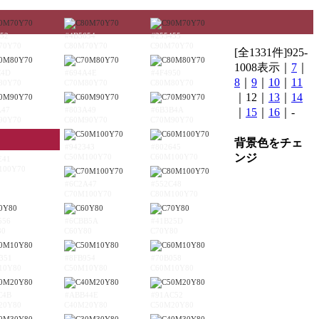
52
#4B5654
#255455
70Y70
C80M70Y70
C90M70Y70
[全1331件]925-
1008表示｜
7
｜
C4D
#694A4E
#4F4950
8
｜
9
｜
10
｜
11
80Y70
C70M80Y70
C80M80Y70
｜12｜
13
｜
14
A47
#803A49
#6B3B4A
｜
15
｜
16
｜-
90Y70
C60M90Y70
C70M90Y70
背景色をチェ
#942343
#802645
ンジ
C50M100Y70
C60M100Y70
E41
100Y70
#6C2A47
#552C48
C70M100Y70
C80M100Y70
556
#6CBB5A
#41B25D
80
C60Y80
C70Y80
351
#8FB954
#70B058
10Y80
C50M10Y80
C60M10Y80
C4B
#ABB44E
#91AC52
20Y80
C40M20Y80
C50M20Y80