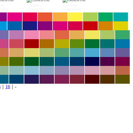
345
#C0AD49
#AAA64C
30Y80
C30M30Y80
C40M30Y80
5
｜
16
｜-