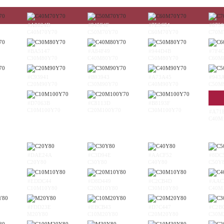
#A8624D
#945F4F
#7E5C51
#6759
C40M70Y70
C50M70Y70
C60M70Y70
C70M
#BA5147
#A84F49
#944D4B
#7F4
C30M80Y70
C40M80Y70
C50M80Y70
C60M
#C93941
#B93943
#A73A45
#943
C20M90Y70
C30M90Y70
C40M90Y70
C50M
#D7063B
#C8113D
#B8193F
C10M100Y70
C20M100Y70
C30M100Y70
#A71
C40M
#DAE24A
#C3D94E
#AACF52
#8DC
C20Y80
C30Y80
C40Y80
C50Y
#EDDC44
#D8D449
#C2CB4D
#AAC
C10M10Y80
C20M10Y80
C30M10Y80
C40M
#FDD23E
#EBCB43
#D7C447
#C2B
M20Y80
C10M20Y80
C20M20Y80
C30M