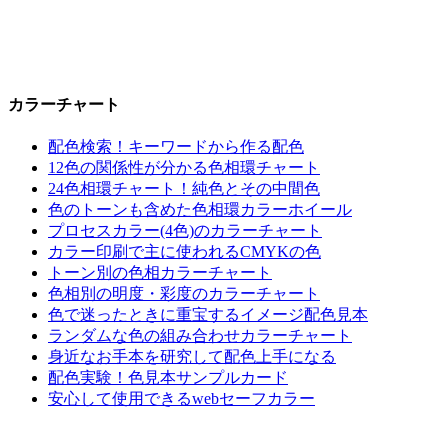
カラーチャート
配色検索！キーワードから作る配色
12色の関係性が分かる色相環チャート
24色相環チャート！純色とその中間色
色のトーンも含めた色相環カラーホイール
プロセスカラー(4色)のカラーチャート
カラー印刷で主に使われるCMYKの色
トーン別の色相カラーチャート
色相別の明度・彩度のカラーチャート
色で迷ったときに重宝するイメージ配色見本
ランダムな色の組み合わせカラーチャート
身近なお手本を研究して配色上手になる
配色実験！色見本サンプルカード
安心して使用できるwebセーフカラー