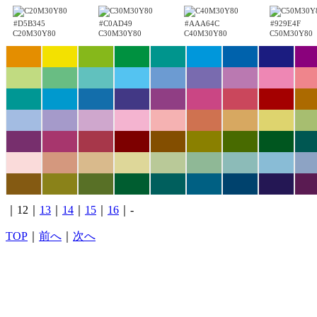
#D5B345
#C0AD49
#AAA64C
#929E4F
C20M30Y80
C30M30Y80
C40M30Y80
C50M30Y80
｜12｜
13
｜
14
｜
15
｜
16
｜-
TOP
｜
前へ
｜
次へ