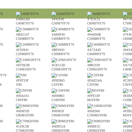
#A8624D
#945F4F
#7E5C51
#6759
C40M70Y70
C50M70Y70
C60M70Y70
C70M
#BA5147
#A84F49
#944D4B
#7F4
C30M80Y70
C40M80Y70
C50M80Y70
C60M
#C93941
#B93943
#A73A45
#943
C20M90Y70
C30M90Y70
C40M90Y70
C50M
#D7063B
#C8113D
#B8193F
#A71
C10M100Y70
C20M100Y70
C30M100Y70
C40M
#FFF33F
#F0EB45
#DAE24A
#C3D
0
Y80
C10Y80
C20Y80
C30Y
#00A161
#009B63
#FFE33F
#EDD
C90Y80
C100Y80
M10Y80
C10M
#009F5D
#00985F
#009360
#FDD
C80M10Y80
C90M10Y80
C100M10Y80
M20Y
#519C58
#0D955A
#008E5C
#008
C70M20Y80
C80M20Y80
C90M20Y80
C100