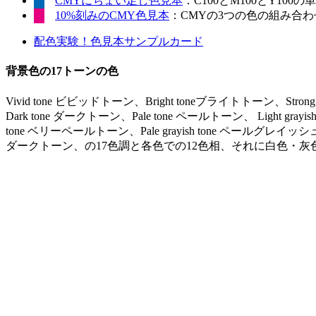
CMYにちょい足し色見本
：C100とM100とY10
10%刻みのCMY色見本
：CMYの3つの色の組み合わせ
配色実験！色見本サンプルカード
背景色の17トーンの色
Vivid tone ビビッドトーン、Bright toneブライトトーン、Stro
Dark tone ダークトーン、Pale tone ペールトーン、 Light gr
tone ベリーペールトーン、Pale grayish tone ペールグレイッシュ
ダークトーン、の17色調と各色での12色相、それに白色・灰