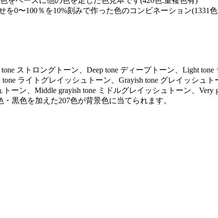
0の単色をベースに他の色を足した色見本です(420色:重複色有)
を0〜100％を10%刻みで作った色のコンビネーション(1331色
ng tone ストロングトーン、Deep tone ディープトーン、Light to
ayish tone ライトグレイッシュトーン、Grayish tone グレイッシュト
トーン、Middle grayish tone ミドルグレイッシュトーン、Very gr
色・黒色を加えた207色が背景色に当てられます。