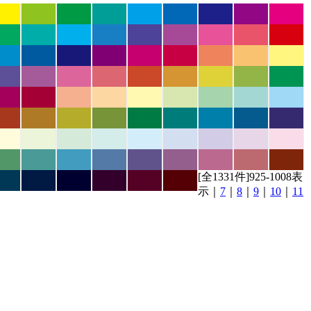
[全1331件]925-1008表
示｜
7
｜
8
｜
9
｜
10
｜
11