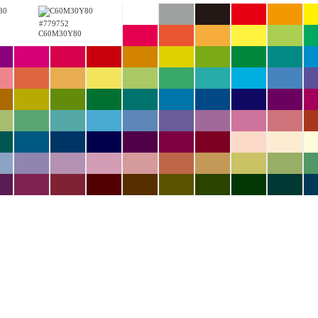
#779752
C60M30Y80