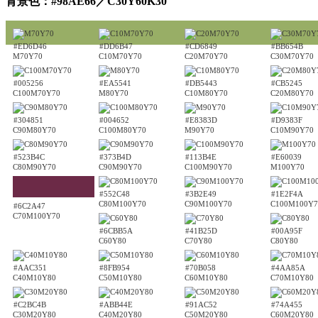
背景色：#98AE66／C30Y60K30
#ED6D46
#DD6B47
#CD6849
#BB654B
M70Y70
C10M70Y70
C20M70Y70
C30M70Y70
#005256
#EA5541
#DB5443
#CB5245
C100M70Y70
M80Y70
C10M80Y70
C20M80Y70
#304851
#004652
#E8383D
#D9383F
C90M80Y70
C100M80Y70
M90Y70
C10M90Y70
#523B4C
#373B4D
#113B4E
#E60039
C80M90Y70
C90M90Y70
C100M90Y70
M100Y70
#552C48
#3B2E49
#1E2F4A
C80M100Y70
C90M100Y70
C100M100Y7
#6C2A47
C70M100Y70
#6CBB5A
#41B25D
#00A95F
C60Y80
C70Y80
C80Y80
#AAC351
#8FB954
#70B058
#4AA85A
C40M10Y80
C50M10Y80
C60M10Y80
C70M10Y80
#C2BC4B
#ABB44E
#91AC52
#74A455
C30M20Y80
C40M20Y80
C50M20Y80
C60M20Y80