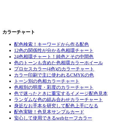
カラーチャート
配色検索！キーワードから作る配色
12色の関係性が分かる色相環チャート
24色相環チャート！純色とその中間色
色のトーンも含めた色相環カラーホイール
プロセスカラー(4色)のカラーチャート
カラー印刷で主に使われるCMYKの色
トーン別の色相カラーチャート
色相別の明度・彩度のカラーチャート
色で迷ったときに重宝するイメージ配色見本
ランダムな色の組み合わせカラーチャート
身近なお手本を研究して配色上手になる
配色実験！色見本サンプルカード
安心して使用できるwebセーフカラー