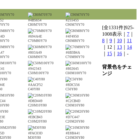
52
#4B5654
#255455
70Y70
C80M70Y70
C90M70Y70
[全1331件]925-
1008表示｜
7
｜
C4D
#694A4E
#4F4950
8
｜
9
｜
10
｜
11
80Y70
C70M80Y70
C80M80Y70
｜12｜
13
｜
14
A47
#803A49
#6B3B4A
｜
15
｜
16
｜-
90Y70
C60M90Y70
C70M90Y70
背景色をチェ
E41
#942343
#802645
ンジ
100Y70
C50M100Y70
C60M100Y70
94E
#AACF52
#8DC556
80
C40Y80
C50Y80
C44
#D8D449
#C2CB4D
10Y80
C20M10Y80
C30M10Y80
23E
#EBCB43
#D7C447
80
C10M20Y80
C20M20Y80
95D
#FAC03D
#E8BA41
M20Y80
M30Y80
C10M30Y80