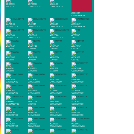
#E60039
#D7063B
#C8113D
M100Y70
C10M100Y70
C20M100Y70
#B8193F
C30M100Y70
#A71E41
#942343
#802645
#6C2A47
C40M100Y70
C50M100Y70
C60M100Y70
C70M100Y70
#552C48
#3B2E49
#1E2F4A
#FFF33F
C80M100Y70
C90M100Y70
C100M100Y70
Y80
#F0EB45
#DAE24A
#C3D94E
#AACF52
C10Y80
C20Y80
C30Y80
C40Y80
#8DC556
#6CBB5A
#41B25D
#00A95F
C50Y80
C60Y80
C70Y80
C80Y80
#00A161
#009B63
#FFE33F
#EDDC44
C90Y80
C100Y80
M10Y80
C10M10Y80
#D8D449
#C2CB4D
#AAC351
#8FB954
C20M10Y80
C30M10Y80
C40M10Y80
C50M10Y80
#70B058
#4AA85A
#009F5D
#00985F
C60M10Y80
C70M10Y80
C80M10Y80
C90M10Y80
#009360
#FDD23E
#EBCB43
#D7C447
C100M10Y80
M20Y80
C10M20Y80
C20M20Y80
#C2BC4B
#ABB44E
#91AC52
#74A455
C30M20Y80
C40M20Y80
C50M20Y80
C60M20Y80
#519C58
#0D955A
#008E5C
#00895D
C70M20Y80
C80M20Y80
C90M20Y80
C100M20Y80