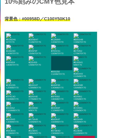
10%刻みのCMY色見本
背景色：#00958D／C100Y50K10
#ED6D46
#DD6B47
#CD6849
#BB654B
M70Y70
C10M70Y70
C20M70Y70
C30M70Y70
#A8624D
#945F4F
#7E5C51
#675952
C40M70Y70
C50M70Y70
C60M70Y70
C70M70Y70
#4B5654
#255455
#EA5541
C80M70Y70
C90M70Y70
M80Y70
#005256
#DB5443
C100M70Y70
C10M80Y70
#CB5245
#BA5147
#A84F49
#944D4B
C20M80Y70
C30M80Y70
C40M80Y70
C50M80Y70
#7F4C4D
#694A4E
#4F4950
#304851
C60M80Y70
C70M80Y70
C80M80Y70
C90M80Y70
#004652
#E8383D
#D9383F
#C93941
C100M80Y70
M90Y70
C10M90Y70
C20M90Y70
#B93943
#A73A45
#943A47
#803A49
C30M90Y70
C40M90Y70
C50M90Y70
C60M90Y70
#6B3B4A
#523B4C
#373B4D
#113B4E
C70M90Y70
C80M90Y70
C90M90Y70
C100M90Y70