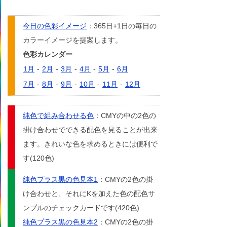
今日の色彩イメージ
：365日+1日の毎日の
カラーイメージを提案します。
色彩カレンダー
1月
-
2月
-
3月
-
4月
-
5月
-
6月
7月
-
8月
-
9月
-
10月
-
11月
-
12月
純色で組み合わせる色
：CMYの中の2色の
掛け合わせでできる配色を見ることが出来
ます。きれいな色を求めるときには便利で
す(120色)
純色プラス黒の色見本1
：CMYの2色の掛
け合わせと、それにKを加えた色の配色サ
ンプルのチェックカードです(420色)
純色プラス黒の色見本2
：CMYの2色の掛