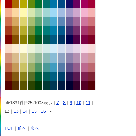
[全1331件]925-1008表示｜
7
｜
8
｜
9
｜
10
｜
11
｜
12｜
13
｜
14
｜
15
｜
16
｜-
TOP
｜
前へ
｜
次へ