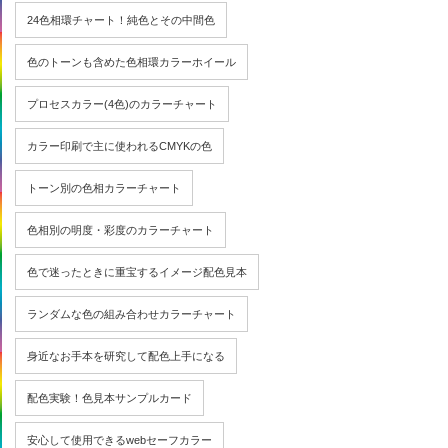
24色相環チャート！純色とその中間色
色のトーンも含めた色相環カラーホイール
プロセスカラー(4色)のカラーチャート
カラー印刷で主に使われるCMYKの色
トーン別の色相カラーチャート
色相別の明度・彩度のカラーチャート
色で迷ったときに重宝するイメージ配色見本
ランダムな色の組み合わせカラーチャート
身近なお手本を研究して配色上手になる
配色実験！色見本サンプルカード
安心して使用できるwebセーフカラー