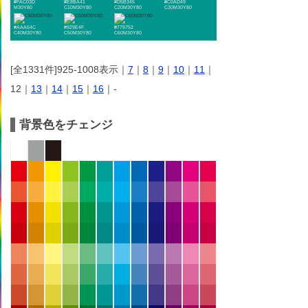
#FAC03D
#E8BA41
#D5B345
#C0AD49
M30Y80
C10M30Y80
C20M30Y80
C30M30Y80
#AAA64C
#929E4F
#779752
C40M30Y80
C50M30Y80
C60M30Y80
[全1331件]925-1008表示｜
7
｜
8
｜
9
｜
10
｜
11
｜
12｜
13
｜
14
｜
15
｜
16
｜-
背景色をチェンジ