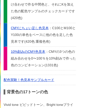
け合わせで作る中間色と、それにKを加え
た色の配色サンプルのチェックカードです
(420色)
CMYにちょい足し色見本
：C100とM100と
Y100の単色をベースに他の色を足した色
見本です(420色:重複色有)
10%刻みのCMY色見本
：CMYの3つの色の
組み合わせを0〜100％を10%刻みで作った
色のコンビネーション(1331色)
配色実験！色見本サンプルカード
背景色の17トーンの色
Vivid tone ビビッドトーン、Bright toneブライ