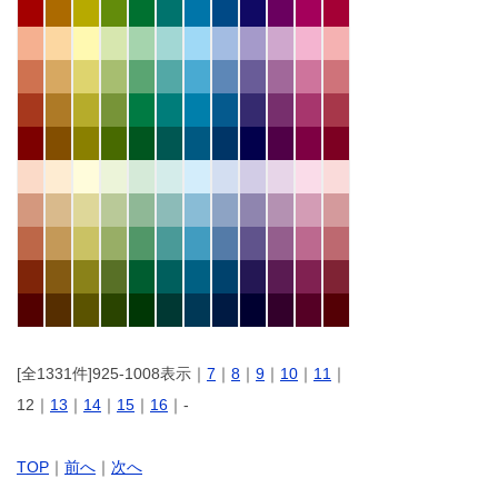
[全1331件]925-1008表示｜
7
｜
8
｜
9
｜
10
｜
11
｜
12｜
13
｜
14
｜
15
｜
16
｜-
TOP
｜
前へ
｜
次へ