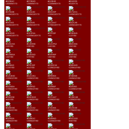
#523B4C
#373B4D
#113B4E
#E60039
C80M90Y70
C90M90Y70
C100M90Y70
M100Y70
#D7063B
#C8113D
#B8193F
#A71E41
C10M100Y70
C20M100Y70
C30M100Y70
C40M100Y70
#942343
#802645
#6C2A47
#552C48
C50M100Y70
C60M100Y70
C70M100Y70
C80M100Y70
#3B2E49
#1E2F4A
#FFF33F
#F0EB45
C90M100Y70
C100M100Y70
Y80
C10Y80
#DAE24A
#C3D94E
#AACF52
#8DC556
C20Y80
C30Y80
C40Y80
C50Y80
#6CBB5A
#41B25D
#00A95F
#00A161
C60Y80
C70Y80
C80Y80
C90Y80
#009B63
#FFE33F
#EDDC44
#D8D449
C100Y80
M10Y80
C10M10Y80
C20M10Y80
#C2CB4D
#AAC351
#8FB954
#70B058
C30M10Y80
C40M10Y80
C50M10Y80
C60M10Y80
#4AA85A
#009F5D
#00985F
#009360
C70M10Y80
C80M10Y80
C90M10Y80
C100M10Y80
#FDD23E
#EBCB43
#D7C447
#C2BC4B
M20Y80
C10M20Y80
C20M20Y80
C30M20Y80
#ABB44E
#91AC52
#74A455
#519C58
C40M20Y80
C50M20Y80
C60M20Y80
C70M20Y80
#0D955A
#008E5C
#00895D
#FAC03D
C80M20Y80
C90M20Y80
C100M20Y80
M30Y80