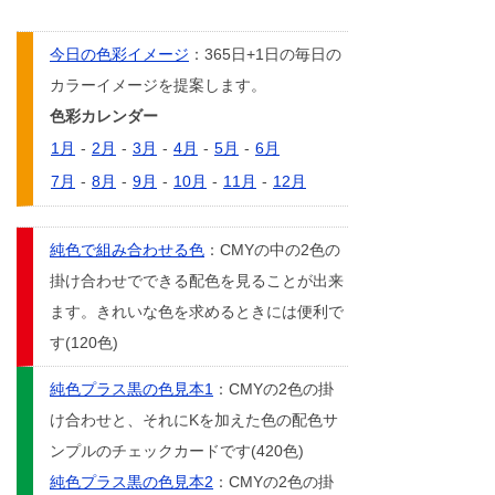
今日の色彩イメージ
：365日+1日の毎日の
カラーイメージを提案します。
色彩カレンダー
1月
-
2月
-
3月
-
4月
-
5月
-
6月
7月
-
8月
-
9月
-
10月
-
11月
-
12月
純色で組み合わせる色
：CMYの中の2色の
掛け合わせでできる配色を見ることが出来
ます。きれいな色を求めるときには便利で
す(120色)
純色プラス黒の色見本1
：CMYの2色の掛
け合わせと、それにKを加えた色の配色サ
ンプルのチェックカードです(420色)
純色プラス黒の色見本2
：CMYの2色の掛