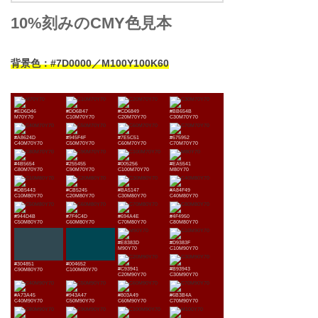
10%刻みのCMY色見本
背景色：#7D0000／M100Y100K60
#ED6D46
#DD6B47
#CD6849
#BB654B
M70Y70
C10M70Y70
C20M70Y70
C30M70Y70
#A8624D
#945F4F
#7E5C51
#675952
C40M70Y70
C50M70Y70
C60M70Y70
C70M70Y70
#4B5654
#255455
#005256
#EA5541
C80M70Y70
C90M70Y70
C100M70Y70
M80Y70
#DB5443
#CB5245
#BA5147
#A84F49
C10M80Y70
C20M80Y70
C30M80Y70
C40M80Y70
#944D4B
#7F4C4D
#694A4E
#4F4950
C50M80Y70
C60M80Y70
C70M80Y70
C80M80Y70
#E8383D
#D9383F
M90Y70
C10M90Y70
#304851
#004652
#C93941
#B93943
C90M80Y70
C100M80Y70
C20M90Y70
C30M90Y70
#A73A45
#943A47
#803A49
#6B3B4A
C40M90Y70
C50M90Y70
C60M90Y70
C70M90Y70