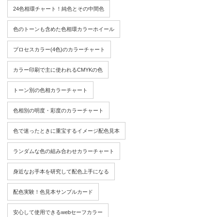
24色相環チャート！純色とその中間色
色のトーンも含めた色相環カラーホイール
プロセスカラー(4色)のカラーチャート
カラー印刷で主に使われるCMYKの色
トーン別の色相カラーチャート
色相別の明度・彩度のカラーチャート
色で迷ったときに重宝するイメージ配色見本
ランダムな色の組み合わせカラーチャート
身近なお手本を研究して配色上手になる
配色実験！色見本サンプルカード
安心して使用できるwebセーフカラー