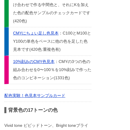
け合わせで作る中間色と、それにKを加え
た色の配色サンプルのチェックカードです
(420色)
CMYにちょい足し色見本
：C100とM100と
Y100の単色をベースに他の色を足した色
見本です(420色:重複色有)
10%刻みのCMY色見本
：CMYの3つの色の
組み合わせを0〜100％を10%刻みで作った
色のコンビネーション(1331色)
配色実験！色見本サンプルカード
背景色の17トーンの色
Vivid tone ビビッドトーン、Bright toneブライ