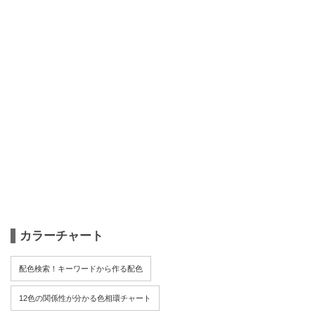
カラーチャート
配色検索！キーワードから作る配色
12色の関係性が分かる色相環チャート