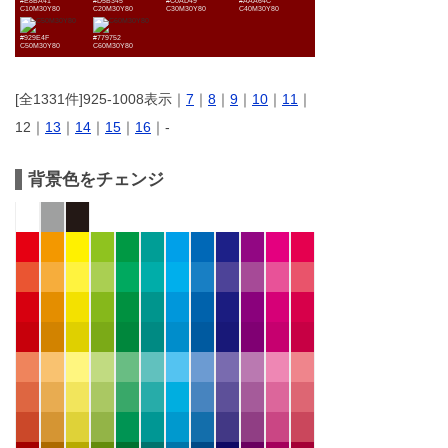
#E8BA41
#D5B345
#C0AD49
#AAA64C
C10M30Y80
C20M30Y80
C30M30Y80
C40M30Y80
#929E4F
#779752
C50M30Y80
C60M30Y80
[全1331件]925-1008表示｜
7
｜
8
｜
9
｜
10
｜
11
｜
12｜
13
｜
14
｜
15
｜
16
｜-
背景色をチェンジ