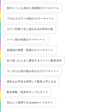
色のトーンも含めた色相環カラーホイール
プロセスカラー(4色)のカラーチャート
カラー印刷で主に使われるCMYKの色
トーン別の色相カラーチャート
色相別の明度・彩度のカラーチャート
色で迷ったときに重宝するイメージ配色見本
ランダムな色の組み合わせカラーチャート
身近なお手本を研究して配色上手になる
配色実験！色見本サンプルカード
安心して使用できるwebセーフカラー