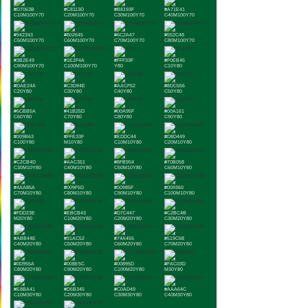
#D7063B
#C8113D
#B8193F
#A71E41
C10M100Y70
C20M100Y70
C30M100Y70
C40M100Y70
#942343
#802645
#6C2A47
#552C48
C50M100Y70
C60M100Y70
C70M100Y70
C80M100Y70
#3B2E49
#1E2F4A
#FFF33F
#F0EB45
C90M100Y70
C100M100Y70
Y80
C10Y80
#DAE24A
#C3D94E
#AACF52
#8DC556
C20Y80
C30Y80
C40Y80
C50Y80
#6CBB5A
#41B25D
#00A95F
#00A161
C60Y80
C70Y80
C80Y80
C90Y80
#009B63
#FFE33F
#EDDC44
#D8D449
C100Y80
M10Y80
C10M10Y80
C20M10Y80
#C2CB4D
#AAC351
#8FB954
#70B058
C30M10Y80
C40M10Y80
C50M10Y80
C60M10Y80
#4AA85A
#009F5D
#00985F
#009360
C70M10Y80
C80M10Y80
C90M10Y80
C100M10Y80
#FDD23E
#EBCB43
#D7C447
#C2BC4B
M20Y80
C10M20Y80
C20M20Y80
C30M20Y80
#ABB44E
#91AC52
#74A455
#519C58
C40M20Y80
C50M20Y80
C60M20Y80
C70M20Y80
#0D955A
#008E5C
#00895D
#FAC03D
C80M20Y80
C90M20Y80
C100M20Y80
M30Y80
#E8BA41
#D5B345
#C0AD49
#AAA64C
C10M30Y80
C20M30Y80
C30M30Y80
C40M30Y80