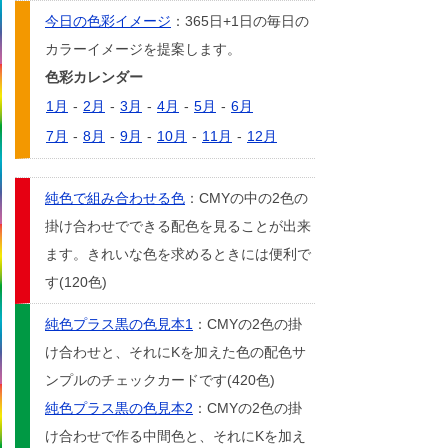
今日の色彩イメージ
：365日+1日の毎日の
カラーイメージを提案します。
色彩カレンダー
1月
-
2月
-
3月
-
4月
-
5月
-
6月
7月
-
8月
-
9月
-
10月
-
11月
-
12月
純色で組み合わせる色
：CMYの中の2色の
掛け合わせでできる配色を見ることが出来
ます。きれいな色を求めるときには便利で
す(120色)
純色プラス黒の色見本1
：CMYの2色の掛
け合わせと、それにKを加えた色の配色サ
ンプルのチェックカードです(420色)
純色プラス黒の色見本2
：CMYの2色の掛
け合わせで作る中間色と、それにKを加え