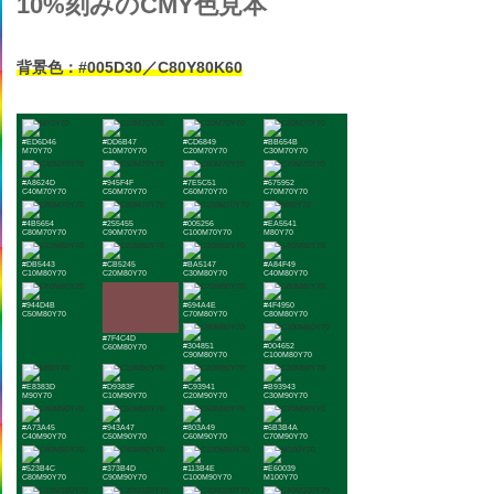
10%刻みのCMY色見本
背景色：#005D30／C80Y80K60
#ED6D46
#DD6B47
#CD6849
#BB654B
M70Y70
C10M70Y70
C20M70Y70
C30M70Y70
#A8624D
#945F4F
#7E5C51
#675952
C40M70Y70
C50M70Y70
C60M70Y70
C70M70Y70
#4B5654
#255455
#005256
#EA5541
C80M70Y70
C90M70Y70
C100M70Y70
M80Y70
#DB5443
#CB5245
#BA5147
#A84F49
C10M80Y70
C20M80Y70
C30M80Y70
C40M80Y70
#944D4B
#694A4E
#4F4950
C50M80Y70
C70M80Y70
C80M80Y70
#7F4C4D
#304851
#004652
C60M80Y70
C90M80Y70
C100M80Y70
#E8383D
#D9383F
#C93941
#B93943
M90Y70
C10M90Y70
C20M90Y70
C30M90Y70
#A73A45
#943A47
#803A49
#6B3B4A
C40M90Y70
C50M90Y70
C60M90Y70
C70M90Y70
#523B4C
#373B4D
#113B4E
#E60039
C80M90Y70
C90M90Y70
C100M90Y70
M100Y70