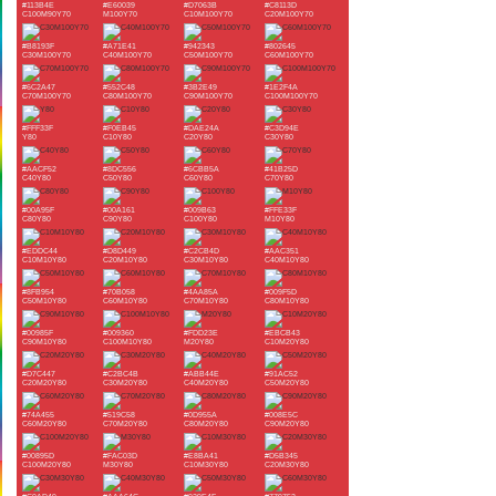
#113B4E
#E60039
#D7063B
#C8113D
C100M90Y70
M100Y70
C10M100Y70
C20M100Y70
#B8193F
#A71E41
#942343
#802645
C30M100Y70
C40M100Y70
C50M100Y70
C60M100Y70
#6C2A47
#552C48
#3B2E49
#1E2F4A
C70M100Y70
C80M100Y70
C90M100Y70
C100M100Y70
#FFF33F
#F0EB45
#DAE24A
#C3D94E
Y80
C10Y80
C20Y80
C30Y80
#AACF52
#8DC556
#6CBB5A
#41B25D
C40Y80
C50Y80
C60Y80
C70Y80
#00A95F
#00A161
#009B63
#FFE33F
C80Y80
C90Y80
C100Y80
M10Y80
#EDDC44
#D8D449
#C2CB4D
#AAC351
C10M10Y80
C20M10Y80
C30M10Y80
C40M10Y80
#8FB954
#70B058
#4AA85A
#009F5D
C50M10Y80
C60M10Y80
C70M10Y80
C80M10Y80
#00985F
#009360
#FDD23E
#EBCB43
C90M10Y80
C100M10Y80
M20Y80
C10M20Y80
#D7C447
#C2BC4B
#ABB44E
#91AC52
C20M20Y80
C30M20Y80
C40M20Y80
C50M20Y80
#74A455
#519C58
#0D955A
#008E5C
C60M20Y80
C70M20Y80
C80M20Y80
C90M20Y80
#00895D
#FAC03D
#E8BA41
#D5B345
C100M20Y80
M30Y80
C10M30Y80
C20M30Y80