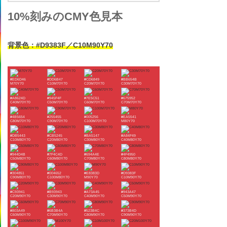
10%刻みのCMY色見本
背景色：#D9383F／C10M90Y70
#ED6D46
#DD6B47
#CD6849
#BB654B
M70Y70
C10M70Y70
C20M70Y70
C30M70Y70
#A8624D
#945F4F
#7E5C51
#675952
C40M70Y70
C50M70Y70
C60M70Y70
C70M70Y70
#4B5654
#255455
#005256
#EA5541
C80M70Y70
C90M70Y70
C100M70Y70
M80Y70
#DB5443
#CB5245
#BA5147
#A84F49
C10M80Y70
C20M80Y70
C30M80Y70
C40M80Y70
#944D4B
#7F4C4D
#694A4E
#4F4950
C50M80Y70
C60M80Y70
C70M80Y70
C80M80Y70
#304851
#004652
#E8383D
#D9383F
C90M80Y70
C100M80Y70
M90Y70
C10M90Y70
#C93941
#B93943
#A73A45
#943A47
C20M90Y70
C30M90Y70
C40M90Y70
C50M90Y70
#803A49
#6B3B4A
#523B4C
#373B4D
C60M90Y70
C70M90Y70
C80M90Y70
C90M90Y70