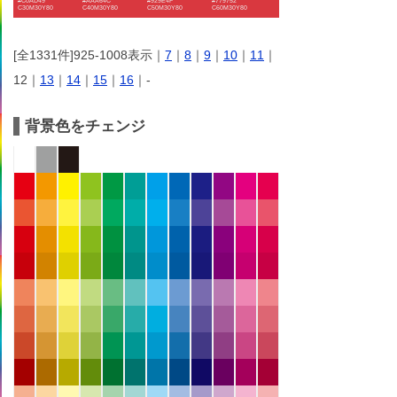
#C0AD49
#AAA64C
#929E4F
#779752
C30M30Y80
C40M30Y80
C50M30Y80
C60M30Y80
[全1331件]925-1008表示｜
7
｜
8
｜
9
｜
10
｜
11
｜
12｜
13
｜
14
｜
15
｜
16
｜-
背景色をチェンジ