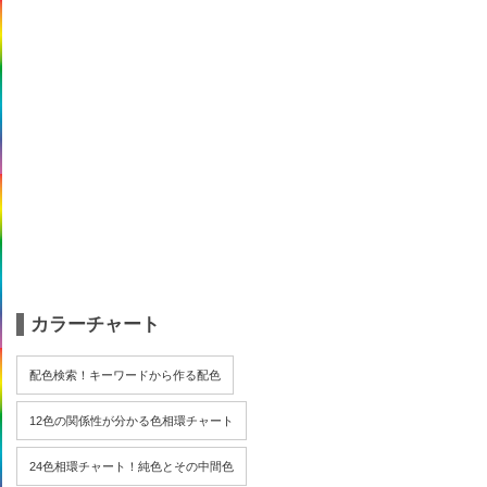
カラーチャート
配色検索！キーワードから作る配色
12色の関係性が分かる色相環チャート
24色相環チャート！純色とその中間色