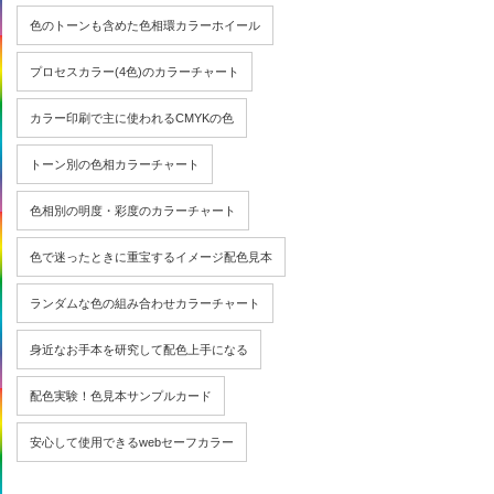
色のトーンも含めた色相環カラーホイール
プロセスカラー(4色)のカラーチャート
カラー印刷で主に使われるCMYKの色
トーン別の色相カラーチャート
色相別の明度・彩度のカラーチャート
色で迷ったときに重宝するイメージ配色見本
ランダムな色の組み合わせカラーチャート
身近なお手本を研究して配色上手になる
配色実験！色見本サンプルカード
安心して使用できるwebセーフカラー