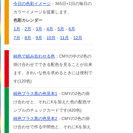
今日の色彩イメージ
：365日+1日の毎日の
カラーイメージを提案します。
色彩カレンダー
1月
-
2月
-
3月
-
4月
-
5月
-
6月
7月
-
8月
-
9月
-
10月
-
11月
-
12月
純色で組み合わせる色
：CMYの中の2色の
掛け合わせでできる配色を見ることが出来
ます。きれいな色を求めるときには便利で
す(120色)
純色プラス黒の色見本1
：CMYの2色の掛
け合わせと、それにKを加えた色の配色サ
ンプルのチェックカードです(420色)
純色プラス黒の色見本2
：CMYの2色の掛
け合わせで作る中間色と、それにKを加え