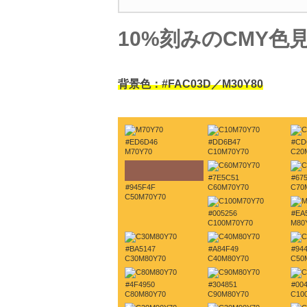
10%刻みのCMY色
背景色：#FAC03D／M30Y80
#ED6D46
#DD6B47
#CD
M70Y70
C10M70Y70
C20
#7E5C51
#67
#945F4F
C60M70Y70
C70
C50M70Y70
#005256
#EA
C100M70Y70
M80
#BA5147
#A84F49
#94
C30M80Y70
C40M80Y70
C50
#4F4950
#304851
#00
C80M80Y70
C90M80Y70
C10