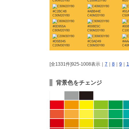
C90M10Y80
C100M10Y80
M20
#C2BC4B
#ABB44E
#91
C30M20Y80
C40M20Y80
C50
#0D955A
#008E5C
#00
C80M20Y80
C90M20Y80
C10
#D5B345
#C0AD49
#AA
C20M30Y80
C30M30Y80
C40
[全1331件]925-1008表示｜
7
｜
8
｜
9
｜
1
背景色をチェンジ