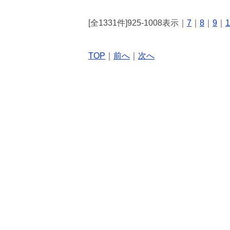
[全1331件]925-1008表示｜
7
｜
8
｜
9
｜
1
TOP
｜
前へ
｜
次へ