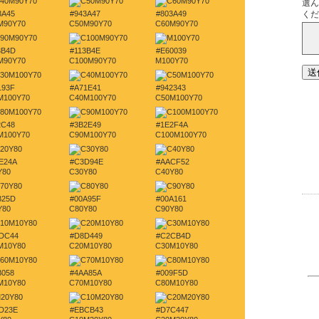
3A45
#943A47
#803A49
M90Y70
C50M90Y70
C60M90Y70
3B4D
#113B4E
#E60039
M90Y70
C100M90Y70
M100Y70
193F
#A71E41
#942343
M100Y70
C40M100Y70
C50M100Y70
2C48
#3B2E49
#1E2F4A
M100Y70
C90M100Y70
C100M100Y70
E24A
#C3D94E
#AACF52
Y80
C30Y80
C40Y80
B25D
#00A95F
#00A161
Y80
C80Y80
C90Y80
DC44
#D8D449
#C2CB4D
M10Y80
C20M10Y80
C30M10Y80
B058
#4AA85A
#009F5D
M10Y80
C70M10Y80
C80M10Y80
D23E
#EBCB43
#D7C447