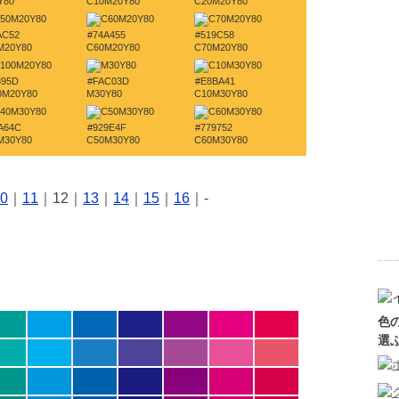
Y80
C10M20Y80
C20M20Y80
AC52
#74A455
#519C58
M20Y80
C60M20Y80
C70M20Y80
895D
#FAC03D
#E8BA41
0M20Y80
M30Y80
C10M30Y80
A64C
#929E4F
#779752
M30Y80
C50M30Y80
C60M30Y80
0
｜
11
｜12｜
13
｜
14
｜
15
｜
16
｜-
色
選