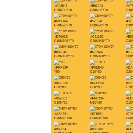
#C93941
#B93943
#A7
C20M90Y70
C30M90Y70
C40
#6B3B4A
#523B4C
#37
C70M90Y70
C80M90Y70
C90
#D7063B
#C8113D
#B8
C10M100Y70
C20M100Y70
C30
#802645
#6C2A47
#55
C60M100Y70
C70M100Y70
C80
#FFF33F
#F0EB45
#DA
Y80
C10Y80
C20
#8DC556
#6CBB5A
#41
C50Y80
C60Y80
C70
#009B63
#FFE33F
#ED
C100Y80
M10Y80
C10
#AAC351
#8FB954
#70
C40M10Y80
C50M10Y80
C60
#00985F
#009360
#FD