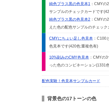
純色プラス黒の色見本1
：CMYの
サンプルのチェックカードです(42
純色プラス黒の色見本2
：CMYの
えた色の配色サンプルのチェックカー
CMYにちょい足し色見本
：C10
色見本です(420色:重複色有)
10%刻みのCMY色見本
：CMYの
った色のコンビネーション(1331色
配色実験！色見本サンプルカード
背景色の17トーンの色