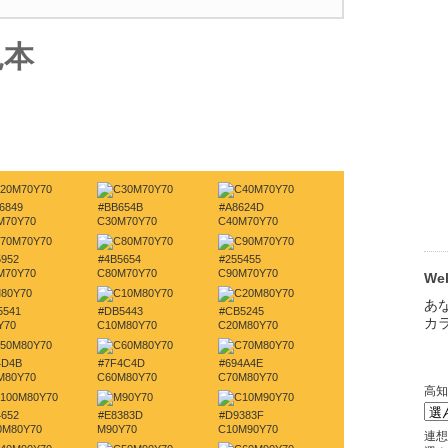
見本
6849
#BB654B
#A8624D
M70Y70
C30M70Y70
C40M70Y70
5952
#4B5654
#255455
M70Y70
C80M70Y70
C90M70Y70
W
5541
#DB5443
#CB5245
Y70
C10M80Y70
C20M80Y70
4D4B
#7F4C4D
#694A4E
M80Y70
C60M80Y70
C70M80Y70
4652
#E8383D
#D9383F
0M80Y70
M90Y70
C10M90Y70