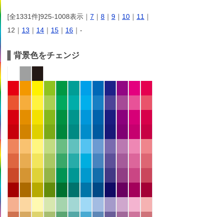
[全1331件]925-1008表示｜
7
｜
8
｜
9
｜
10
｜
11
｜
12｜
13
｜
14
｜
15
｜
16
｜-
背景色をチェンジ