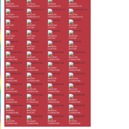
#B8193F
#A71E41
#942343
#802645
C30M100Y70
C40M100Y70
C50M100Y70
C60M100Y70
#6C2A47
#552C48
#3B2E49
#1E2F4A
C70M100Y70
C80M100Y70
C90M100Y70
C100M100Y70
#FFF33F
#F0EB45
#DAE24A
#C3D94E
Y80
C10Y80
C20Y80
C30Y80
#AACF52
#8DC556
#6CBB5A
#41B25D
C40Y80
C50Y80
C60Y80
C70Y80
#00A95F
#00A161
#009B63
#FFE33F
C80Y80
C90Y80
C100Y80
M10Y80
#EDDC44
#D8D449
#C2CB4D
#AAC351
C10M10Y80
C20M10Y80
C30M10Y80
C40M10Y80
#8FB954
#70B058
#4AA85A
#009F5D
C50M10Y80
C60M10Y80
C70M10Y80
C80M10Y80
#00985F
#009360
#FDD23E
#EBCB43
C90M10Y80
C100M10Y80
M20Y80
C10M20Y80
#D7C447
#C2BC4B
#ABB44E
#91AC52
C20M20Y80
C30M20Y80
C40M20Y80
C50M20Y80
#74A455
#519C58
#0D955A
#008E5C
C60M20Y80
C70M20Y80
C80M20Y80
C90M20Y80
#00895D
#FAC03D
#E8BA41
#D5B345
C100M20Y80
M30Y80
C10M30Y80
C20M30Y80
#C0AD49
#AAA64C
#929E4F
#779752
C30M30Y80
C40M30Y80
C50M30Y80
C60M30Y80