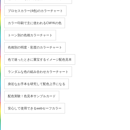
プロセスカラー(4色)のカラーチャート
カラー印刷で主に使われるCMYKの色
トーン別の色相カラーチャート
色相別の明度・彩度のカラーチャート
色で迷ったときに重宝するイメージ配色見本
ランダムな色の組み合わせカラーチャート
身近なお手本を研究して配色上手になる
配色実験！色見本サンプルカード
安心して使用できるwebセーフカラー