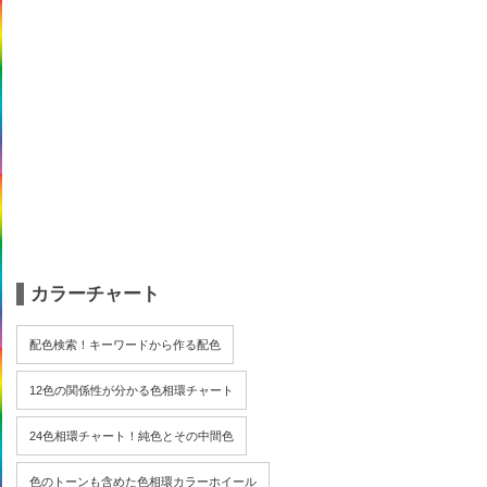
カラーチャート
配色検索！キーワードから作る配色
12色の関係性が分かる色相環チャート
24色相環チャート！純色とその中間色
色のトーンも含めた色相環カラーホイール