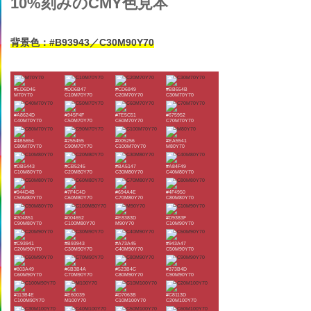
10%刻みのCMY色見本
背景色：#B93943／C30M90Y70
#ED6D46
#DD6B47
#CD6849
#BB654B
M70Y70
C10M70Y70
C20M70Y70
C30M70Y70
#A8624D
#945F4F
#7E5C51
#675952
C40M70Y70
C50M70Y70
C60M70Y70
C70M70Y70
#4B5654
#255455
#005256
#EA5541
C80M70Y70
C90M70Y70
C100M70Y70
M80Y70
#DB5443
#CB5245
#BA5147
#A84F49
C10M80Y70
C20M80Y70
C30M80Y70
C40M80Y70
#944D4B
#7F4C4D
#694A4E
#4F4950
C50M80Y70
C60M80Y70
C70M80Y70
C80M80Y70
#304851
#004652
#E8383D
#D9383F
C90M80Y70
C100M80Y70
M90Y70
C10M90Y70
#C93941
#B93943
#A73A45
#943A47
C20M90Y70
C30M90Y70
C40M90Y70
C50M90Y70
#803A49
#6B3B4A
#523B4C
#373B4D
C60M90Y70
C70M90Y70
C80M90Y70
C90M90Y70
#113B4E
#E60039
#D7063B
#C8113D
C100M90Y70
M100Y70
C10M100Y70
C20M100Y70