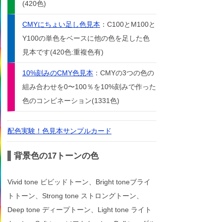
(420色)
CMYにちょい足し色見本
：C100とM100と
Y100の単色をベースに他の色を足した色
見本です(420色:重複色有)
10%刻みのCMY色見本
：CMYの3つの色の
組み合わせを0〜100％を10%刻みで作った
色のコンビネーション(1331色)
配色実験！色見本サンプルカード
背景色の17トーンの色
Vivid tone ビビッドトーン、Bright toneブライ
トトーン、Strong tone ストロングトーン、
Deep tone ディープトーン、Light tone ライト