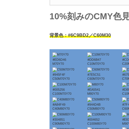
10%刻みのCMY色
背景色：#6C9BD2／C60M30
#ED6D46
#DD6B47
#CD
M70Y70
C10M70Y70
C20
#945F4F
#7E5C51
#67
C50M70Y70
C60M70Y70
C70
#005256
#EA5541
#DB
C100M70Y70
M80Y70
C10
#A84F49
#944D4B
#7F
C40M80Y70
C50M80Y70
C60
#304851
#004652
#E8
C90M80Y70
C100M80Y70
M90