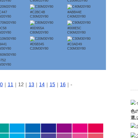
M10Y80
C90M10Y80
C100M10Y80
C447
#C2BC4B
#ABB44E
M20Y80
C30M20Y80
C40M20Y80
9C58
#0D955A
#008E5C
M20Y80
C80M20Y80
C90M20Y80
BA41
#D5B345
#C0AD49
M30Y80
C20M30Y80
C30M30Y80
9752
M30Y80
0
｜
11
｜12｜
13
｜
14
｜
15
｜
16
｜-
色
選