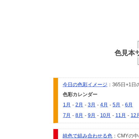
色見本
今日の色彩イメージ
：365日+
色彩カレンダー
1月
-
2月
-
3月
-
4月
-
5月
-
6月
7月
-
8月
-
9月
-
10月
-
11月
-
12
純色で組み合わせる色
：CMYの