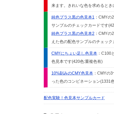
来ます。きれいな色を求めるときには
純色プラス黒の色見本1
：CMYの
サンプルのチェックカードです(42
純色プラス黒の色見本2
：CMYの
えた色の配色サンプルのチェックカー
CMYにちょい足し色見本
：C10
色見本です(420色:重複色有)
10%刻みのCMY色見本
：CMYの
った色のコンビネーション(1331色
配色実験！色見本サンプルカード