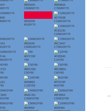
3A47
#803A49
#6B3B4A
M90Y70
C60M90Y70
C70M90Y70
3B4E
#D7063B
0M90Y70
#E60039
C10M100Y70
M100Y70
#C8113D
C20M100Y70
2343
#802645
#6C2A47
M100Y70
C60M100Y70
C70M100Y70
2F4A
#FFF33F
#F0EB45
0M100Y70
Y80
C10Y80
CF52
#8DC556
#6CBB5A
Y80
C50Y80
C60Y80
A161
#009B63
#FFE33F
Y80
C100Y80
M10Y80
CB4D
#AAC351
#8FB954
M10Y80
C40M10Y80
C50M10Y80
9F5D
#00985F
#009360