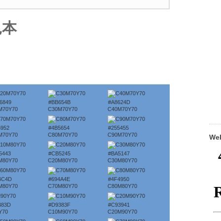
見本
6849
#BB654B
#A8624D
M70Y70
C30M70Y70
C40M70Y70
5952
#4B5654
#255455
M70Y70
C80M70Y70
C90M70Y70
W
5443
#CB5245
#BA5147
M80Y70
C20M80Y70
C30M80Y70
4C4D
#694A4E
#4F4950
M80Y70
C70M80Y70
C80M80Y70
383D
#D9383F
#C93941
Y70
C10M90Y70
C20M90Y70