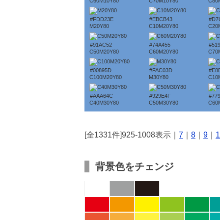
C60M10Y80
C70M10Y80
C80
#FDD23E
#EBCB43
#D7
M20Y80
C10M20Y80
C20
#91AC52
#74A455
#51
C50M20Y80
C60M20Y80
C70
#00895D
#FAC03D
#E8
C100M20Y80
M30Y80
C10
#AAA64C
#929E4F
#77
C40M30Y80
C50M30Y80
C60
[全1331件]925-1008表示｜
7
｜
8
｜
9
｜
1
背景色をチェンジ