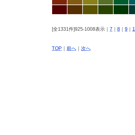
[全1331件]925-1008表示｜
7
｜
8
｜
9
｜
1
TOP
｜
前へ
｜
次へ