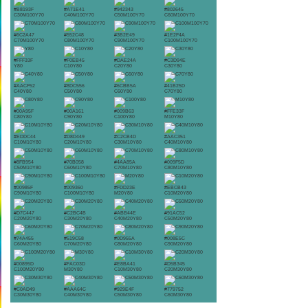
#B8193F
#A71E41
#942343
#802645
C30M100Y70
C40M100Y70
C50M100Y70
C60M100Y70
#6C2A47
#552C48
#3B2E49
#1E2F4A
C70M100Y70
C80M100Y70
C90M100Y70
C100M100Y70
#FFF33F
#F0EB45
#DAE24A
#C3D94E
Y80
C10Y80
C20Y80
C30Y80
#AACF52
#8DC556
#6CBB5A
#41B25D
C40Y80
C50Y80
C60Y80
C70Y80
#00A95F
#00A161
#009B63
#FFE33F
C80Y80
C90Y80
C100Y80
M10Y80
#EDDC44
#D8D449
#C2CB4D
#AAC351
C10M10Y80
C20M10Y80
C30M10Y80
C40M10Y80
#8FB954
#70B058
#4AA85A
#009F5D
C50M10Y80
C60M10Y80
C70M10Y80
C80M10Y80
#00985F
#009360
#FDD23E
#EBCB43
C90M10Y80
C100M10Y80
M20Y80
C10M20Y80
#D7C447
#C2BC4B
#ABB44E
#91AC52
C20M20Y80
C30M20Y80
C40M20Y80
C50M20Y80
#74A455
#519C58
#0D955A
#008E5C
C60M20Y80
C70M20Y80
C80M20Y80
C90M20Y80
#00895D
#FAC03D
#E8BA41
#D5B345
C100M20Y80
M30Y80
C10M30Y80
C20M30Y80
#C0AD49
#AAA64C
#929E4F
#779752
C30M30Y80
C40M30Y80
C50M30Y80
C60M30Y80