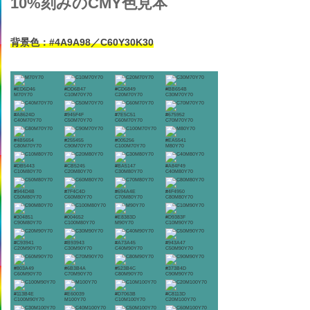
10%刻みのCMY色見本
背景色：#4A9A98／C60Y30K30
#ED6D46
#DD6B47
#CD6849
#BB654B
M70Y70
C10M70Y70
C20M70Y70
C30M70Y70
#A8624D
#945F4F
#7E5C51
#675952
C40M70Y70
C50M70Y70
C60M70Y70
C70M70Y70
#4B5654
#255455
#005256
#EA5541
C80M70Y70
C90M70Y70
C100M70Y70
M80Y70
#DB5443
#CB5245
#BA5147
#A84F49
C10M80Y70
C20M80Y70
C30M80Y70
C40M80Y70
#944D4B
#7F4C4D
#694A4E
#4F4950
C50M80Y70
C60M80Y70
C70M80Y70
C80M80Y70
#304851
#004652
#E8383D
#D9383F
C90M80Y70
C100M80Y70
M90Y70
C10M90Y70
#C93941
#B93943
#A73A45
#943A47
C20M90Y70
C30M90Y70
C40M90Y70
C50M90Y70
#803A49
#6B3B4A
#523B4C
#373B4D
C60M90Y70
C70M90Y70
C80M90Y70
C90M90Y70
#113B4E
#E60039
#D7063B
#C8113D
C100M90Y70
M100Y70
C10M100Y70
C20M100Y70