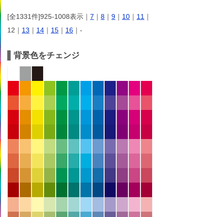
[全1331件]925-1008表示｜
7
｜
8
｜
9
｜
10
｜
11
｜
12｜
13
｜
14
｜
15
｜
16
｜-
背景色をチェンジ