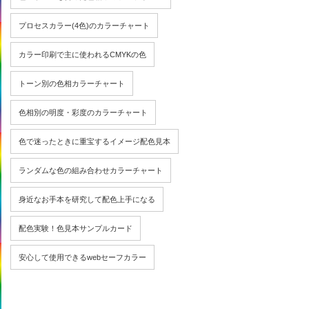
プロセスカラー(4色)のカラーチャート
カラー印刷で主に使われるCMYKの色
トーン別の色相カラーチャート
色相別の明度・彩度のカラーチャート
色で迷ったときに重宝するイメージ配色見本
ランダムな色の組み合わせカラーチャート
身近なお手本を研究して配色上手になる
配色実験！色見本サンプルカード
安心して使用できるwebセーフカラー