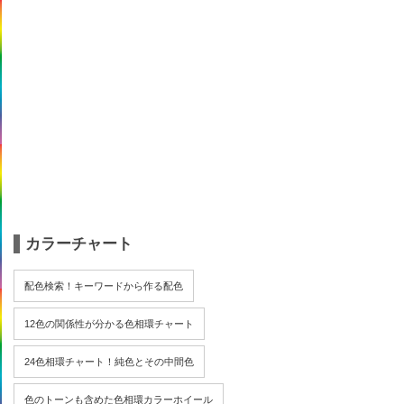
カラーチャート
配色検索！キーワードから作る配色
12色の関係性が分かる色相環チャート
24色相環チャート！純色とその中間色
色のトーンも含めた色相環カラーホイール