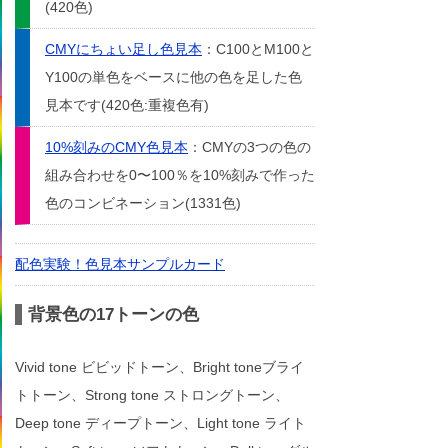
(420色)
CMYにちょい足し色見本
：C100とM100と
Y100の単色をベースに他の色を足した色
見本です(420色:重複色有)
10%刻みのCMY色見本
：CMYの3つの色の
組み合わせを0〜100％を10%刻みで作った
色のコンビネーション(1331色)
配色実験！色見本サンプルカード
背景色の17トーンの色
Vivid tone ビビッドトーン、Bright toneブライ
トトーン、Strong tone ストロングトーン、
Deep tone ディープトーン、Light tone ライト