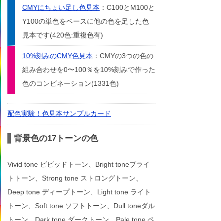
CMYにちょい足し色見本
：C100とM100と
Y100の単色をベースに他の色を足した色
見本です(420色:重複色有)
10%刻みのCMY色見本
：CMYの3つの色の
組み合わせを0〜100％を10%刻みで作った
色のコンビネーション(1331色)
配色実験！色見本サンプルカード
背景色の17トーンの色
Vivid tone ビビッドトーン、Bright toneブライ
トトーン、Strong tone ストロングトーン、
Deep tone ディープトーン、Light tone ライト
トーン、Soft tone ソフトトーン、Dull toneダル
トーン、Dark tone ダークトーン、Pale tone ペ