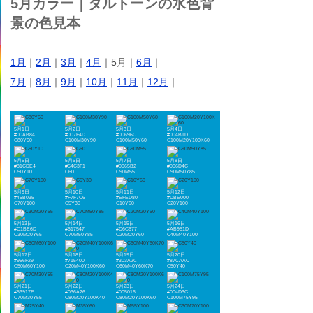
5月カラー｜ダルトーンの水色背
景の色見本
1月
｜
2月
｜
3月
｜
4月
｜5月｜
6月
｜
7月
｜
8月
｜
9月
｜
10月
｜
11月
｜
12月
｜
5月1日
5月2日
5月3日
5月4日
#00AB84
#007F4D
#00696C
#004B1D
C80Y60
C100M30Y90
C100M50Y60
C100M20Y100K60
5月5日
5月6日
5月7日
5月8日
#81CDE4
#54C3F1
#0065B2
#006D4C
C50Y10
C60
C90M55
C90M50Y85
5月9日
5月10日
5月11日
5月12日
#45B035
#F7F7C6
#EFED80
#DBE000
C70Y100
C5Y30
C10Y60
C20Y100
5月13日
5月14日
5月15日
5月16日
#C1BE6D
#617547
#D6C677
#AB951D
C30M20Y65
C70M50Y85
C20M20Y60
C40M40Y100
5月17日
5月18日
5月19日
5月20日
#956F29
#715400
#303A2C
#87CAAC
C50M60Y100
C20M40Y100K60
C60M40Y60K70
C50Y40
5月21日
5月22日
5月23日
5月24日
#53917E
#036A26
#005016
#004D3C
C70M30Y55
C80M20Y100K40
C80M20Y100K60
C100M75Y95