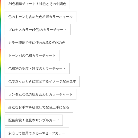
24色相環チャート！純色とその中間色
色のトーンも含めた色相環カラーホイール
プロセスカラー(4色)のカラーチャート
カラー印刷で主に使われるCMYKの色
トーン別の色相カラーチャート
色相別の明度・彩度のカラーチャート
色で迷ったときに重宝するイメージ配色見本
ランダムな色の組み合わせカラーチャート
身近なお手本を研究して配色上手になる
配色実験！色見本サンプルカード
安心して使用できるwebセーフカラー