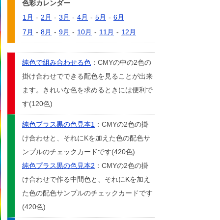
色彩カレンダー
1月
-
2月
-
3月
-
4月
-
5月
-
6月
7月
-
8月
-
9月
-
10月
-
11月
-
12月
純色で組み合わせる色
：CMYの中の2色の
掛け合わせでできる配色を見ることが出来
ます。きれいな色を求めるときには便利で
す(120色)
純色プラス黒の色見本1
：CMYの2色の掛
け合わせと、それにKを加えた色の配色サ
ンプルのチェックカードです(420色)
純色プラス黒の色見本2
：CMYの2色の掛
け合わせで作る中間色と、それにKを加え
た色の配色サンプルのチェックカードです
(420色)