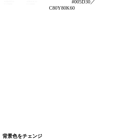
#005D30／
#DBBEDA
#D9AACD
C15M30
C15M40
C80Y80K60
背景色をチェンジ