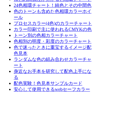
24色相環チャート！純色とその中間色
色のトーンも含めた色相環カラーホイ
ール
プロセスカラー(4色)のカラーチャート
カラー印刷で主に使われるCMYKの色
トーン別の色相カラーチャート
色相別の明度・彩度のカラーチャート
色で迷ったときに重宝するイメージ配
色見本
ランダムな色の組み合わせカラーチャ
ート
身近なお手本を研究して配色上手にな
る
配色実験！色見本サンプルカード
安心して使用できるwebセーフカラー