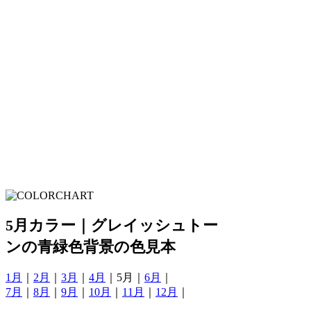
5月カラー｜グレイッシュトー
ンの青緑色背景の色見本
1月
｜
2月
｜
3月
｜
4月
｜5月｜
6月
｜
7月
｜
8月
｜
9月
｜
10月
｜
11月
｜
12月
｜