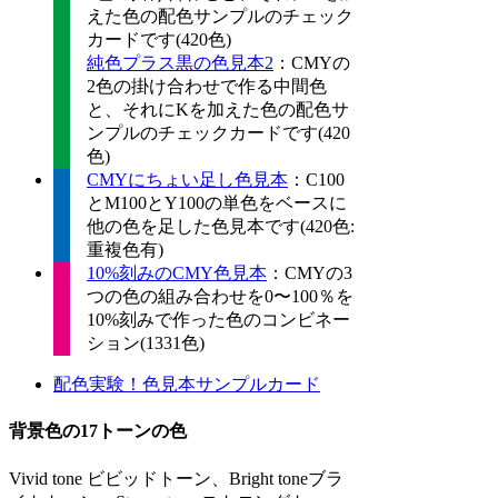
えた色の配色サンプルのチェック
カードです(420色)
純色プラス黒の色見本2
：CMYの
2色の掛け合わせで作る中間色
と、それにKを加えた色の配色サ
ンプルのチェックカードです(420
色)
CMYにちょい足し色見本
：C100
とM100とY100の単色をベースに
他の色を足した色見本です(420色:
重複色有)
10%刻みのCMY色見本
：CMYの3
つの色の組み合わせを0〜100％を
10%刻みで作った色のコンビネー
ション(1331色)
配色実験！色見本サンプルカード
背景色の17トーンの色
Vivid tone ビビッドトーン、Bright toneブラ