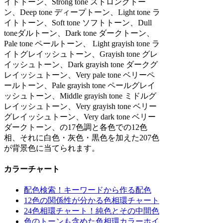
イトトーン、Strong tone ストロングトー
ン、Deep tone ディープトーン、Light tone ラ
イトトーン、Soft tone ソフトトーン、Dull
toneダルトーン、Dark tone ダークトーン、
Pale tone ペールトーン、 Light grayish tone ラ
イトグレイッシュトーン、Grayish tone グレ
イッシュトーン、Dark grayish tone ダークグ
レイッシュトーン、Very pale tone ベリーペ
ールトーン、Pale grayish tone ペールグレイ
ッシュトーン、Middle grayish tone ミドルグ
レイッシュトーン、Very grayish tone ベリー
グレイッシュトーン、Very dark tone ベリー
ダークトーン、の17色調と各色での12色
相、それに白色・灰色・黒色を加えた207色
が背景色に当てられます。
カラーチャート
配色検索！キーワードから作る配色
12色の関係性が分かる色相環チャート
24色相環チャート！純色とその中間色
色のトーンも含めた色相環カラーホイ