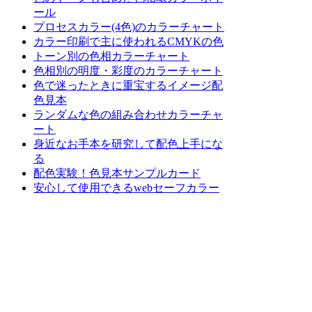
ール
プロセスカラー(4色)のカラーチャート
カラー印刷で主に使われるCMYKの色
トーン別の色相カラーチャート
色相別の明度・彩度のカラーチャート
色で迷ったときに重宝するイメージ配
色見本
ランダムな色の組み合わせカラーチャ
ート
身近なお手本を研究して配色上手にな
る
配色実験！色見本サンプルカード
安心して使用できるwebセーフカラー