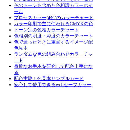
色のトーンも含めた色相環カラーホイ
ール
プロセスカラー(4色)のカラーチャート
カラー印刷で主に使われるCMYKの色
トーン別の色相カラーチャート
色相別の明度・彩度のカラーチャート
色で迷ったときに重宝するイメージ配
色見本
ランダムな色の組み合わせカラーチャ
ート
身近なお手本を研究して配色上手にな
る
配色実験！色見本サンプルカード
安心して使用できるwebセーフカラー