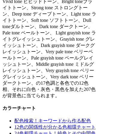
Vivid tone ビビッドトーン、Bright toneブラ
イトトーン、Strong tone ストロングトー
ン、Deep tone ディープトーン、Light tone ラ
イトトーン、Soft tone ソフトトーン、Dull
toneダルトーン、Dark tone ダークトーン、
Pale tone ペールトーン、 Light grayish tone ラ
イトグレイッシュトーン、Grayish tone グレ
イッシュトーン、Dark grayish tone ダークグ
レイッシュトーン、Very pale tone ベリーペ
ールトーン、Pale grayish tone ペールグレイ
ッシュトーン、Middle grayish tone ミドルグ
レイッシュトーン、Very grayish tone ベリー
グレイッシュトーン、Very dark tone ベリー
ダークトーン、の17色調と各色での12色
相、それに白色・灰色・黒色を加えた207色
が背景色に当てられます。
カラーチャート
配色検索！キーワードから作る配色
12色の関係性が分かる色相環チャート
24色相環チャート！純色とその中間色