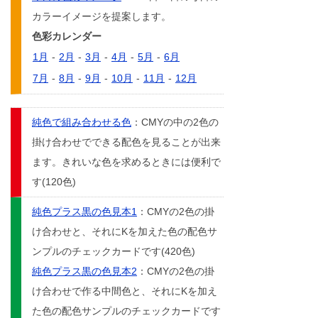
カラーイメージを提案します。
色彩カレンダー
1月
-
2月
-
3月
-
4月
-
5月
-
6月
7月
-
8月
-
9月
-
10月
-
11月
-
12月
純色で組み合わせる色
：CMYの中の2色の
掛け合わせでできる配色を見ることが出来
ます。きれいな色を求めるときには便利で
す(120色)
純色プラス黒の色見本1
：CMYの2色の掛
け合わせと、それにKを加えた色の配色サ
ンプルのチェックカードです(420色)
純色プラス黒の色見本2
：CMYの2色の掛
け合わせで作る中間色と、それにKを加え
た色の配色サンプルのチェックカードです