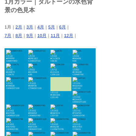
1月カラー｜ダルトーンの水色背
景の色見本
1月｜
2月
｜
3月
｜
4月
｜
5月
｜
6月
｜
7月
｜
8月
｜
9月
｜
10月
｜
11月
｜
12月
｜
1月1日
1月2日
1月3日
1月4日
#FFFFFF
#DFE1E2
#C1C6C9
#949495
C0M0Y0K0
C15M10Y10
C5K30
K55
1月5日
1月6日
1月7日
1月8日
#636B70
#4C4948
#121419
#C3D22E
C15K70
K85
C25K100
C30M5Y90
1月9日
1月10日
1月12日
#78962E
#598F35
#A5D4AD
C60M30Y100
C70M30Y100
C40Y40
1月11日
#CBE3AE
1月13日
C25Y40
#61AA31
C65M10Y100
1月14日
1月15日
1月16日
1月17日
#407038
#006D52
#D6E9C4
#72AF43
C80M50Y100
C90M50Y80
C20Y30
C60M10Y90
1月18日
1月19日
1月20日
1月21日
#367D4D
#387D39
#00523E
#2EA7E0
C80M40Y85
C80M40Y100
C100M75Y95
C70M15