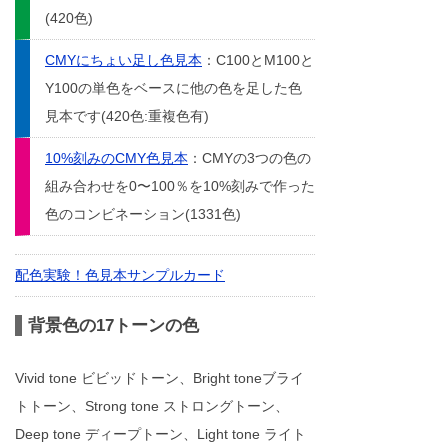
(420色)
CMYにちょい足し色見本
：C100とM100と
Y100の単色をベースに他の色を足した色
見本です(420色:重複色有)
10%刻みのCMY色見本
：CMYの3つの色の
組み合わせを0〜100％を10%刻みで作った
色のコンビネーション(1331色)
配色実験！色見本サンプルカード
背景色の17トーンの色
Vivid tone ビビッドトーン、Bright toneブライ
トトーン、Strong tone ストロングトーン、
Deep tone ディープトーン、Light tone ライト