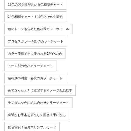
12色の関係性が分かる色相環チャート
24色相環チャート！純色とその中間色
色のトーンも含めた色相環カラーホイール
プロセスカラー(4色)のカラーチャート
カラー印刷で主に使われるCMYKの色
トーン別の色相カラーチャート
色相別の明度・彩度のカラーチャート
色で迷ったときに重宝するイメージ配色見本
ランダムな色の組み合わせカラーチャート
身近なお手本を研究して配色上手になる
配色実験！色見本サンプルカード