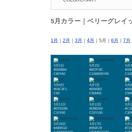
5月カラー｜ベリーグレイ
1月
｜
2月
｜
3月
｜
4月
｜5月｜
6月
｜
7月
5月1日
5月2日
5月
#00AB84
#007F4D
#00
C80Y60
C100M30Y90
C10
5月6日
5月7日
5月
#54C3F1
#0065B2
#00
C60
C90M55
C90
5月11日
5月12日
5月
#EFED80
#DBE000
#C1
C10Y60
C20Y100
C30
5月16日
5月17日
5月
#AB951D
#956F29
#715