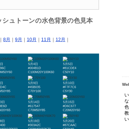
ッシュトーンの水色背景の色見本
｜
8月
｜
9月
｜
10月
｜
11月
｜
12月
｜
3日
5月4日
5月5日
696C
#004B1D
#81CDE4
0M50Y60
C100M20Y100K60
C50Y10
8日
5月9日
5月10日
W
6D4C
#45B035
#F7F7C6
M50Y85
C70Y100
C5Y30
13日
5月14日
5月15日
BE6D
#617547
#D6C677
M20Y65
C70M50Y85
C20M20Y60
18日
5月19日
5月20日
400
#303A2C
#87CAAC