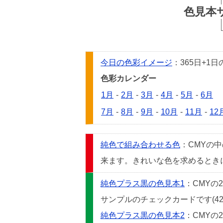
色見本
今日の色彩イメージ
：365日+
色彩カレンダー
1月
-
2月
-
3月
-
4月
-
5月
-
6月
7月
-
8月
-
9月
-
10月
-
11月
-
12
純色で組み合わせる色
：CMYの
来ます。きれいな色を求めるときには
純色プラス黒の色見本1
：CMYの
サンプルのチェックカードです(42
純色プラス黒の色見本2
：CMYの