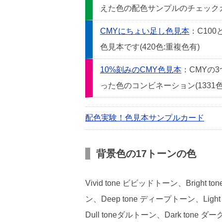
えた色の配色サンプルのチェックカー
CMYにちょい足し色見本
：C10
色見本です(420色:重複色有)
10%刻みのCMY色見本
：CMYの
った色のコンビネーション(1331色
配色実験！色見本サンプルカード
背景色の17トーンの色
Vivid tone ビビッドトーン、Bright
ン、Deep tone ディープトーン、Light
Dull toneダルトーン、Dark tone ダ