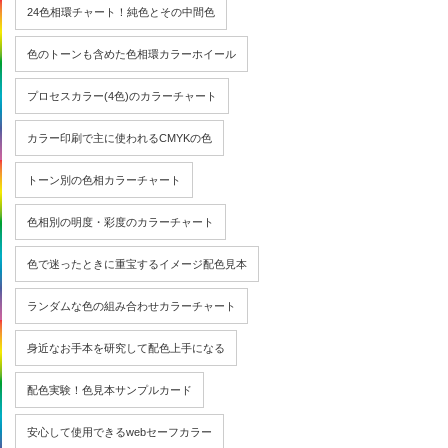
24色相環チャート！純色とその中間色
色のトーンも含めた色相環カラーホイール
プロセスカラー(4色)のカラーチャート
カラー印刷で主に使われるCMYKの色
トーン別の色相カラーチャート
色相別の明度・彩度のカラーチャート
色で迷ったときに重宝するイメージ配色見本
ランダムな色の組み合わせカラーチャート
身近なお手本を研究して配色上手になる
配色実験！色見本サンプルカード
安心して使用できるwebセーフカラー