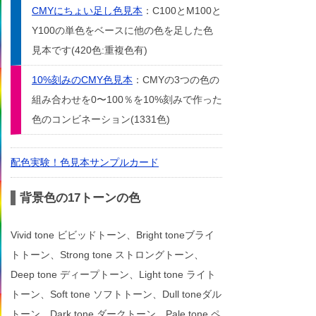
CMYにちょい足し色見本
：C100とM100と
Y100の単色をベースに他の色を足した色
見本です(420色:重複色有)
10%刻みのCMY色見本
：CMYの3つの色の
組み合わせを0〜100％を10%刻みで作った
色のコンビネーション(1331色)
配色実験！色見本サンプルカード
背景色の17トーンの色
Vivid tone ビビッドトーン、Bright toneブライ
トトーン、Strong tone ストロングトーン、
Deep tone ディープトーン、Light tone ライト
トーン、Soft tone ソフトトーン、Dull toneダル
トーン、Dark tone ダークトーン、Pale tone ペ