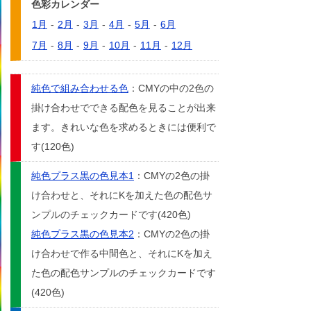
色彩カレンダー
1月
-
2月
-
3月
-
4月
-
5月
-
6月
7月
-
8月
-
9月
-
10月
-
11月
-
12月
純色で組み合わせる色
：CMYの中の2色の
掛け合わせでできる配色を見ることが出来
ます。きれいな色を求めるときには便利で
す(120色)
純色プラス黒の色見本1
：CMYの2色の掛
け合わせと、それにKを加えた色の配色サ
ンプルのチェックカードです(420色)
純色プラス黒の色見本2
：CMYの2色の掛
け合わせで作る中間色と、それにKを加え
た色の配色サンプルのチェックカードです
(420色)