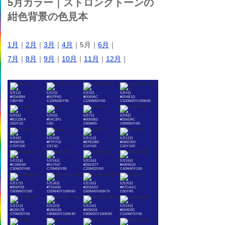
5月カラー｜ストロングトーンの
紺色背景の色見本
1月
｜
2月
｜
3月
｜
4月
｜5月｜
6月
｜
7月
｜
8月
｜
9月
｜
10月
｜
11月
｜
12月
｜
5月1日
5月2日
5月3日
5月4日
#00AB84
#007F4D
#00696C
#004B1D
C80Y60
C100M30Y90
C100M50Y60
C100M20Y100K60
5月5日
5月6日
5月7日
5月8日
#81CDE4
#54C3F1
#0065B2
#006D4C
C50Y10
C60
C90M55
C90M50Y85
5月9日
5月10日
5月11日
5月12日
#45B035
#F7F7C6
#EFED80
#DBE000
C70Y100
C5Y30
C10Y60
C20Y100
5月13日
5月14日
5月15日
5月16日
#C1BE6D
#617547
#D6C677
#AB951D
C30M20Y65
C70M50Y85
C20M20Y60
C40M40Y100
5月17日
5月18日
5月19日
5月20日
#956F29
#715400
#303A2C
#87CAAC
C50M60Y100
C20M40Y100K60
C60M40Y60K70
C50Y40
5月21日
5月22日
5月23日
5月24日
#53917E
#036A26
#005016
#004D3C
C70M30Y55
C80M20Y100K40
C80M20Y100K60
C100M75Y95