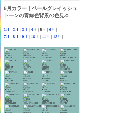
5月カラー｜ペールグレイッシュ
トーンの青緑色背景の色見本
1月
｜
2月
｜
3月
｜
4月
｜5月｜
6月
｜
7月
｜
8月
｜
9月
｜
10月
｜
11月
｜
12月
｜
5月1日
5月2日
5月3日
5月4日
#00AB84
#007F4D
#00696C
#004B1D
C80Y60
C100M30Y90
C100M50Y60
C100M20Y100K60
5月5日
5月6日
5月7日
5月8日
#81CDE4
#54C3F1
#0065B2
#006D4C
C50Y10
C60
C90M55
C90M50Y85
5月9日
5月10日
5月11日
5月12日
#45B035
#F7F7C6
#EFED80
#DBE000
C70Y100
C5Y30
C10Y60
C20Y100
5月13日
5月14日
5月15日
5月16日
#C1BE6D
#617547
#D6C677
#AB951D
C30M20Y65
C70M50Y85
C20M20Y60
C40M40Y100
5月17日
5月18日
5月19日
5月20日
#956F29
#715400
#303A2C
#87CAAC
C50M60Y100
C20M40Y100K60
C60M40Y60K70
C50Y40
5月21日
5月22日
5月23日
5月24日
#53917E
#036A26
#005016
#004D3C