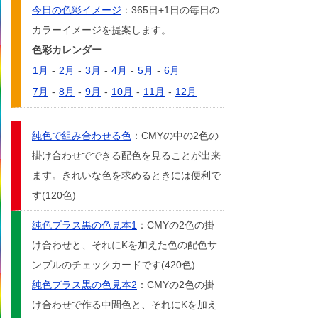
今日の色彩イメージ
：365日+1日の毎日の
カラーイメージを提案します。
色彩カレンダー
1月
-
2月
-
3月
-
4月
-
5月
-
6月
7月
-
8月
-
9月
-
10月
-
11月
-
12月
純色で組み合わせる色
：CMYの中の2色の
掛け合わせでできる配色を見ることが出来
ます。きれいな色を求めるときには便利で
す(120色)
純色プラス黒の色見本1
：CMYの2色の掛
け合わせと、それにKを加えた色の配色サ
ンプルのチェックカードです(420色)
純色プラス黒の色見本2
：CMYの2色の掛
け合わせで作る中間色と、それにKを加え