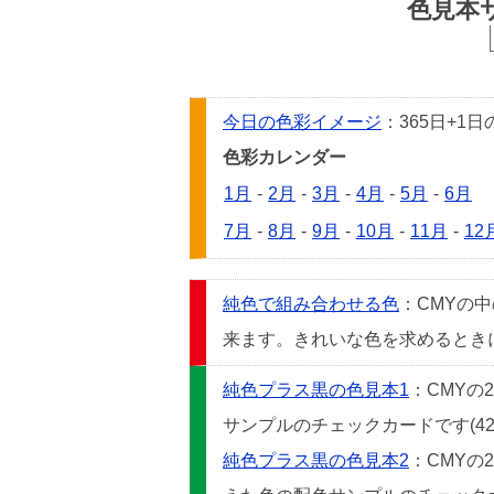
色見本
今日の色彩イメージ
：365日+
色彩カレンダー
1月
-
2月
-
3月
-
4月
-
5月
-
6月
7月
-
8月
-
9月
-
10月
-
11月
-
12
純色で組み合わせる色
：CMYの
来ます。きれいな色を求めるときには
純色プラス黒の色見本1
：CMYの
サンプルのチェックカードです(42
純色プラス黒の色見本2
：CMYの