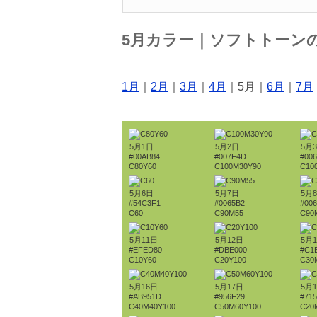
5月カラー｜ソフトトーン
1月
｜
2月
｜
3月
｜
4月
｜5月｜
6月
｜
7月
5月1日
5月2日
5月
#00AB84
#007F4D
#00
C80Y60
C100M30Y90
C10
5月6日
5月7日
5月
#54C3F1
#0065B2
#00
C60
C90M55
C90
5月11日
5月12日
5月
#EFED80
#DBE000
#C1
C10Y60
C20Y100
C30
5月16日
5月17日
5月
#AB951D
#956F29
#715
C40M40Y100
C50M60Y100
C20