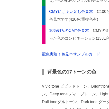
えた色の配色サンプルのチェックカー
CMYにちょい足し色見本
：C10
色見本です(420色:重複色有)
10%刻みのCMY色見本
：CMYの
った色のコンビネーション(1331色
配色実験！色見本サンプルカード
背景色の17トーンの色
Vivid tone ビビッドトーン、Bright
ン、Deep tone ディープトーン、Light
Dull toneダルトーン、Dark tone ダ