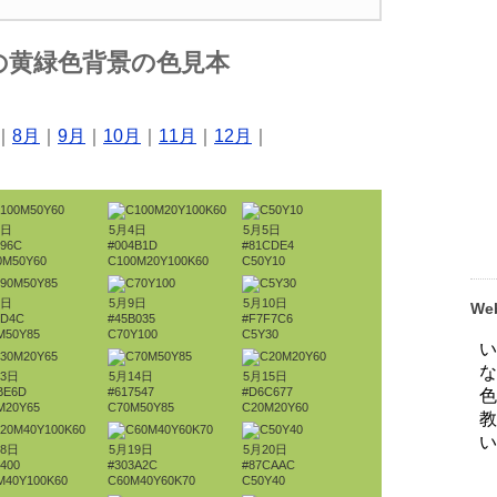
の黄緑色背景の色見本
｜
8月
｜
9月
｜
10月
｜
11月
｜
12月
｜
3日
5月4日
5月5日
696C
#004B1D
#81CDE4
0M50Y60
C100M20Y100K60
C50Y10
8日
5月9日
5月10日
W
6D4C
#45B035
#F7F7C6
M50Y85
C70Y100
C5Y30
13日
5月14日
5月15日
BE6D
#617547
#D6C677
M20Y65
C70M50Y85
C20M20Y60
18日
5月19日
5月20日
400
#303A2C
#87CAAC
M40Y100K60
C60M40Y60K70
C50Y40