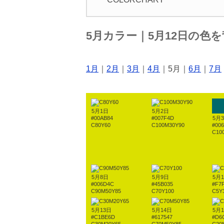
5月カラー｜5月12日の色
1月
｜
2月
｜
3月
｜
4月
｜5月｜
6月
｜
7月
5月1日
5月2日
#00AB84
#007F4D
5月
C80Y60
C100M30Y90
#00
C10
5月8日
5月9日
5月
#006D4C
#45B035
#F7
C90M50Y85
C70Y100
C5Y
5月13日
5月14日
5月
#C1BE6D
#617547
#D6