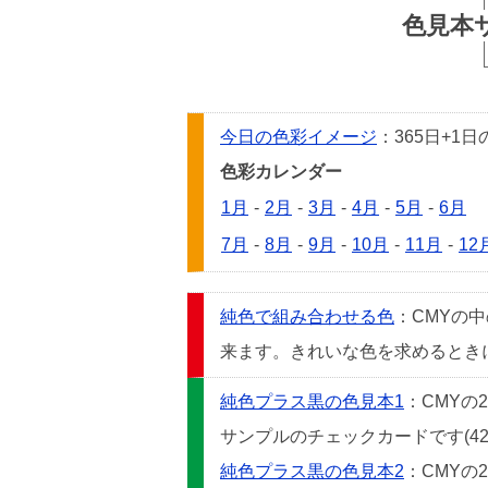
色見本
今日の色彩イメージ
：365日+
色彩カレンダー
1月
-
2月
-
3月
-
4月
-
5月
-
6月
7月
-
8月
-
9月
-
10月
-
11月
-
12
純色で組み合わせる色
：CMYの
来ます。きれいな色を求めるときには
純色プラス黒の色見本1
：CMYの
サンプルのチェックカードです(42
純色プラス黒の色見本2
：CMYの