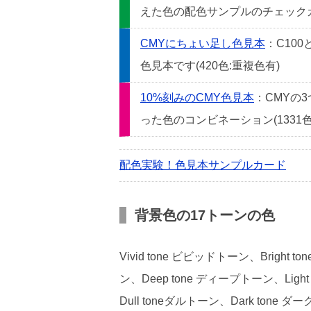
えた色の配色サンプルのチェックカー
CMYにちょい足し色見本
：C10
色見本です(420色:重複色有)
10%刻みのCMY色見本
：CMYの
った色のコンビネーション(1331色
配色実験！色見本サンプルカード
背景色の17トーンの色
Vivid tone ビビッドトーン、Bright
ン、Deep tone ディープトーン、Light
Dull toneダルトーン、Dark tone ダ