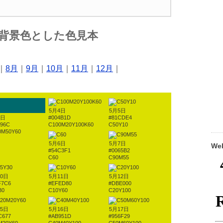
を背景色とした色見本
｜
8月
｜
9月
｜
10月
｜
11月
｜
12月
｜
5月4日
5月5日
3日
#004B1D
#81CDE4
696C
C100M20Y100K60
C50Y10
0M50Y60
5月6日
5月7日
W
#54C3F1
#0065B2
C60
C90M55
10日
5月11日
5月12日
F7C6
#EFED80
#DBE000
30
C10Y60
C20Y100
15日
5月16日
5月17日
C677
#AB951D
#956F29