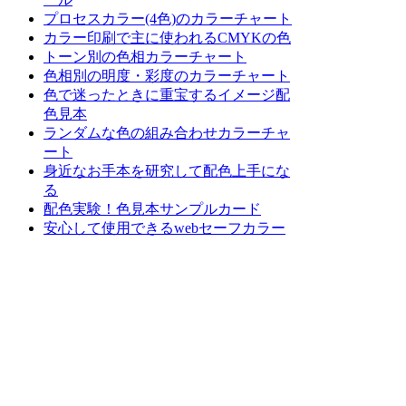
プロセスカラー(4色)のカラーチャート
カラー印刷で主に使われるCMYKの色
トーン別の色相カラーチャート
色相別の明度・彩度のカラーチャート
色で迷ったときに重宝するイメージ配
色見本
ランダムな色の組み合わせカラーチャ
ート
身近なお手本を研究して配色上手にな
る
配色実験！色見本サンプルカード
安心して使用できるwebセーフカラー