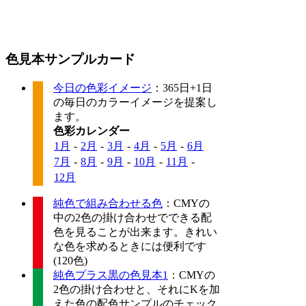
色見本サンプルカード
今日の色彩イメージ
：365日+1日
の毎日のカラーイメージを提案し
ます。
色彩カレンダー
1月
-
2月
-
3月
-
4月
-
5月
-
6月
7月
-
8月
-
9月
-
10月
-
11月
-
12月
純色で組み合わせる色
：CMYの
中の2色の掛け合わせでできる配
色を見ることが出来ます。きれい
な色を求めるときには便利です
(120色)
純色プラス黒の色見本1
：CMYの
2色の掛け合わせと、それにKを加
えた色の配色サンプルのチェック