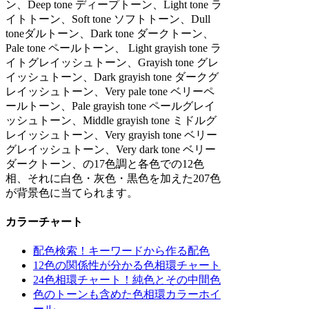
ン、Deep tone ディープトーン、Light tone ラ
イトトーン、Soft tone ソフトトーン、Dull
toneダルトーン、Dark tone ダークトーン、
Pale tone ペールトーン、 Light grayish tone ラ
イトグレイッシュトーン、Grayish tone グレ
イッシュトーン、Dark grayish tone ダークグ
レイッシュトーン、Very pale tone ベリーペ
ールトーン、Pale grayish tone ペールグレイ
ッシュトーン、Middle grayish tone ミドルグ
レイッシュトーン、Very grayish tone ベリー
グレイッシュトーン、Very dark tone ベリー
ダークトーン、の17色調と各色での12色
相、それに白色・灰色・黒色を加えた207色
が背景色に当てられます。
カラーチャート
配色検索！キーワードから作る配色
12色の関係性が分かる色相環チャート
24色相環チャート！純色とその中間色
色のトーンも含めた色相環カラーホイ
ール