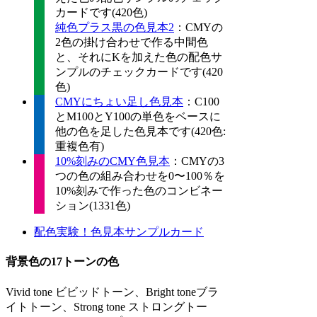
カードです(420色)
純色プラス黒の色見本2
：CMYの
2色の掛け合わせで作る中間色
と、それにKを加えた色の配色サ
ンプルのチェックカードです(420
色)
CMYにちょい足し色見本
：C100
とM100とY100の単色をベースに
他の色を足した色見本です(420色:
重複色有)
10%刻みのCMY色見本
：CMYの3
つの色の組み合わせを0〜100％を
10%刻みで作った色のコンビネー
ション(1331色)
配色実験！色見本サンプルカード
背景色の17トーンの色
Vivid tone ビビッドトーン、Bright toneブラ
イトトーン、Strong tone ストロングトー