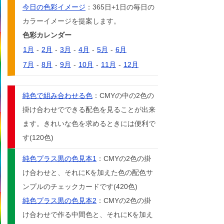
今日の色彩イメージ
：365日+1日の毎日の
カラーイメージを提案します。
色彩カレンダー
1月
-
2月
-
3月
-
4月
-
5月
-
6月
7月
-
8月
-
9月
-
10月
-
11月
-
12月
純色で組み合わせる色
：CMYの中の2色の
掛け合わせでできる配色を見ることが出来
ます。きれいな色を求めるときには便利で
す(120色)
純色プラス黒の色見本1
：CMYの2色の掛
け合わせと、それにKを加えた色の配色サ
ンプルのチェックカードです(420色)
純色プラス黒の色見本2
：CMYの2色の掛
け合わせで作る中間色と、それにKを加え