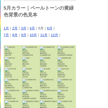
5月カラー｜ペールトーンの黄緑
色背景の色見本
1月
｜
2月
｜
3月
｜
4月
｜5月｜
6月
｜
7月
｜
8月
｜
9月
｜
10月
｜
11月
｜
12月
｜
5月1日
5月2日
5月3日
5月4日
#00AB84
#007F4D
#00696C
#004B1D
C80Y60
C100M30Y90
C100M50Y60
C100M20Y100K60
5月5日
5月6日
5月7日
5月8日
#81CDE4
#54C3F1
#0065B2
#006D4C
C50Y10
C60
C90M55
C90M50Y85
5月9日
5月10日
5月11日
5月12日
#45B035
#F7F7C6
#EFED80
#DBE000
C70Y100
C5Y30
C10Y60
C20Y100
5月13日
5月14日
5月15日
5月16日
#C1BE6D
#617547
#D6C677
#AB951D
C30M20Y65
C70M50Y85
C20M20Y60
C40M40Y100
5月17日
5月18日
5月19日
5月20日
#956F29
#715400
#303A2C
#87CAAC
C50M60Y100
C20M40Y100K60
C60M40Y60K70
C50Y40
5月21日
5月22日
5月23日
5月24日
#53917E
#036A26
#005016
#004D3C