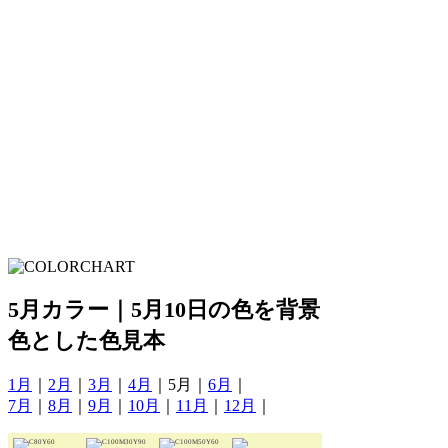
5月カラー｜5月10日の色を背景
色とした色見本
1月
｜
2月
｜
3月
｜
4月
｜5月｜
6月
｜
7月
｜
8月
｜
9月
｜
10月
｜
11月
｜
12月
｜