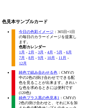
色見本サンプルカード
今日の色彩イメージ
：365日+1日
の毎日のカラーイメージを提案し
ます。
色彩カレンダー
1月
-
2月
-
3月
-
4月
-
5月
-
6月
7月
-
8月
-
9月
-
10月
-
11月
-
12月
純色で組み合わせる色
：CMYの
中の2色の掛け合わせでできる配
色を見ることが出来ます。きれい
な色を求めるときには便利です
(120色)
純色プラス黒の色見本1
：CMYの
2色の掛け合わせと、それにKを加
えた色の配色サンプルのチェック