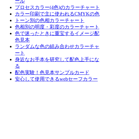
ール
プロセスカラー(4色)のカラーチャート
カラー印刷で主に使われるCMYKの色
トーン別の色相カラーチャート
色相別の明度・彩度のカラーチャート
色で迷ったときに重宝するイメージ配
色見本
ランダムな色の組み合わせカラーチャ
ート
身近なお手本を研究して配色上手にな
る
配色実験！色見本サンプルカード
安心して使用できるwebセーフカラー