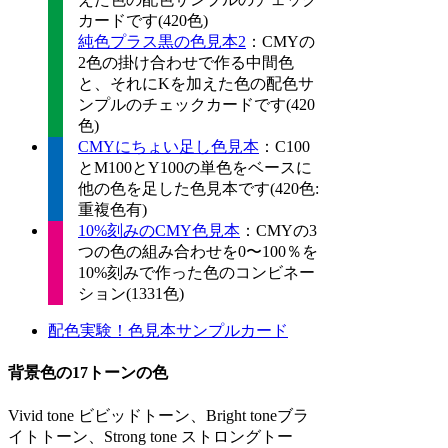
カードです(420色)
純色プラス黒の色見本2
：CMYの
2色の掛け合わせで作る中間色
と、それにKを加えた色の配色サ
ンプルのチェックカードです(420
色)
CMYにちょい足し色見本
：C100
とM100とY100の単色をベースに
他の色を足した色見本です(420色:
重複色有)
10%刻みのCMY色見本
：CMYの3
つの色の組み合わせを0〜100％を
10%刻みで作った色のコンビネー
ション(1331色)
配色実験！色見本サンプルカード
背景色の17トーンの色
Vivid tone ビビッドトーン、Bright toneブラ
イトトーン、Strong tone ストロングトー