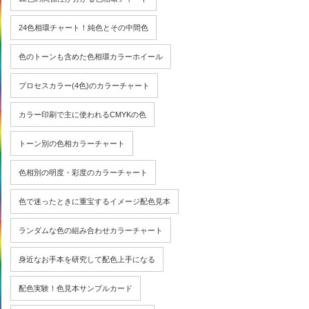
24色相環チャート！純色とその中間色
色のトーンも含めた色相環カラーホイール
プロセスカラー(4色)のカラーチャート
カラー印刷で主に使われるCMYKの色
トーン別の色相カラーチャート
色相別の明度・彩度のカラーチャート
色で迷ったときに重宝するイメージ配色見本
ランダムな色の組み合わせカラーチャート
身近なお手本を研究して配色上手になる
配色実験！色見本サンプルカード