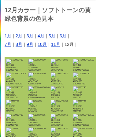
12月カラー｜ソフトトーンの黄
緑色背景の色見本
1月
｜
2月
｜
3月
｜
4月
｜
5月
｜
6月
｜
7月
｜
8月
｜
9月
｜
10月
｜
11月
｜12月｜
12月1日
12月2日
12月3日
12月4日
#E9D1B5
#D4B686
#945F42
#594F37
C10M20Y30
C20M30Y50
C50M70Y80
C40M40Y60K60
12月5日
12月6日
12月7日
12月8日
#4A402A
#EAD9A5
#EBE1A9
#BFA670
C40M40Y60K70
C10M15Y40
C10M10Y40
C30M35Y60
12月9日
12月10日
12月11日
12月12日
#BF9D5A
#877059
#F8C6B5
#F29B87
C30M40Y70
C30M40Y50K40
M30Y25
M50Y40
12月13日
12月14日
12月15日
12月16日
#EF856D
#E83817
#BA5B64
#FBDAC8
M60Y50
M90Y95
C30M75Y50
M20Y20
12月17日
12月18日
12月19日
12月20日
#E6BFAB
#BC7968
#BA5054
#76565E
C10M30Y30
C30M60Y55
C30M80Y60
C30M50Y30K50
12月21日
12月22日
12月23日
12月24日
#C5A4CC
#7A6C99
#655883
#110030