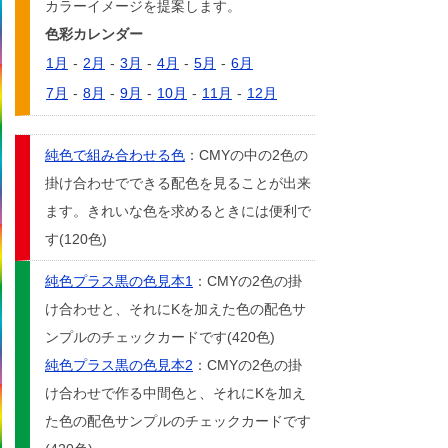
カラーイメージを提案します。
色彩カレンダー
1月
-
2月
-
3月
-
4月
-
5月
-
6月
7月
-
8月
-
9月
-
10月
-
11月
-
12月
純色で組み合わせる色
：CMYの中の2色の
掛け合わせでできる配色を見ることが出来
ます。きれいな色を求めるときには便利で
す(120色)
純色プラス黒の色見本1
：CMYの2色の掛
け合わせと、それにKを加えた色の配色サ
ンプルのチェックカードです(420色)
純色プラス黒の色見本2
：CMYの2色の掛
け合わせで作る中間色と、それにKを加え
た色の配色サンプルのチェックカードです