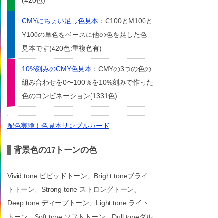
(420色)
CMYにちょい足し色見本
：C100とM100と
Y100の単色をベースに他の色を足した色
見本です(420色:重複色有)
10%刻みのCMY色見本
：CMYの3つの色の
組み合わせを0〜100％を10%刻みで作った
色のコンビネーション(1331色)
配色実験！色見本サンプルカード
背景色の17トーンの色
Vivid tone ビビッドトーン、Bright toneブライ
トトーン、Strong tone ストロングトーン、
Deep tone ディープトーン、Light tone ライト
トーン、Soft tone ソフトトーン、Dull toneダル