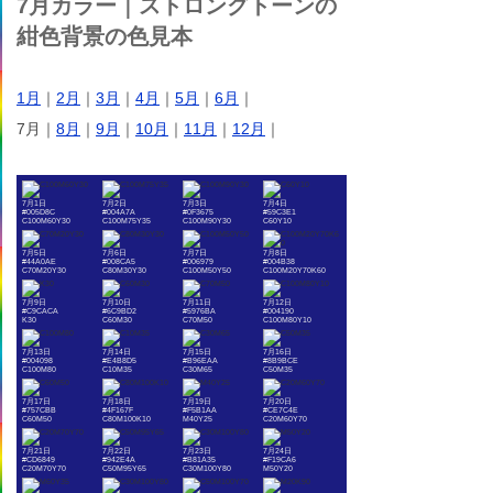
7月カラー｜ストロングトーンの
紺色背景の色見本
1月
｜
2月
｜
3月
｜
4月
｜
5月
｜
6月
｜
7月｜
8月
｜
9月
｜
10月
｜
11月
｜
12月
｜
7月1日
7月2日
7月3日
7月4日
#005D8C
#004A7A
#0F3675
#59C3E1
C100M60Y30
C100M75Y35
C100M90Y30
C60Y10
7月5日
7月6日
7月7日
7月8日
#44A0AE
#008CA5
#006979
#004B38
C70M20Y30
C80M30Y30
C100M50Y50
C100M20Y70K60
7月9日
7月10日
7月11日
7月12日
#C9CACA
#6C9BD2
#5976BA
#004190
K30
C60M30
C70M50
C100M80Y10
7月13日
7月14日
7月15日
7月16日
#004098
#E4B8D5
#B96EAA
#8B9BCE
C100M80
C10M35
C30M65
C50M35
7月17日
7月18日
7月19日
7月20日
#757CBB
#4F167F
#F5B1AA
#CE7C4E
C60M50
C80M100K10
M40Y25
C20M60Y70
7月21日
7月22日
7月23日
7月24日
#CD6849
#942E4A
#B81A35
#F19CA6
C20M70Y70
C50M95Y65
C30M100Y80
M50Y20