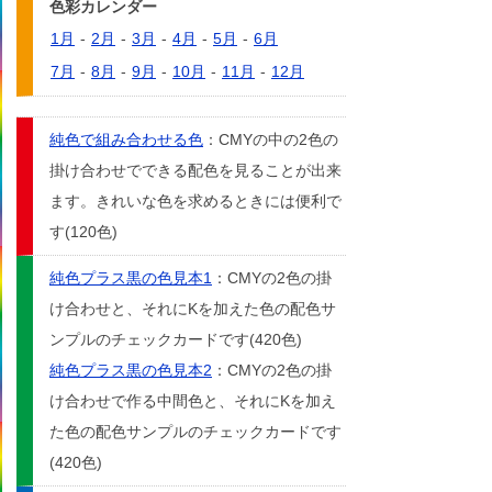
色彩カレンダー
1月
-
2月
-
3月
-
4月
-
5月
-
6月
7月
-
8月
-
9月
-
10月
-
11月
-
12月
純色で組み合わせる色
：CMYの中の2色の
掛け合わせでできる配色を見ることが出来
ます。きれいな色を求めるときには便利で
す(120色)
純色プラス黒の色見本1
：CMYの2色の掛
け合わせと、それにKを加えた色の配色サ
ンプルのチェックカードです(420色)
純色プラス黒の色見本2
：CMYの2色の掛
け合わせで作る中間色と、それにKを加え
た色の配色サンプルのチェックカードです
(420色)