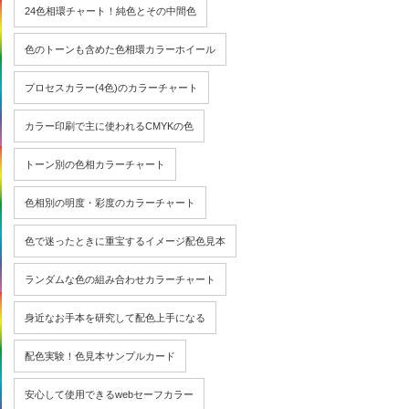
24色相環チャート！純色とその中間色
色のトーンも含めた色相環カラーホイール
プロセスカラー(4色)のカラーチャート
カラー印刷で主に使われるCMYKの色
トーン別の色相カラーチャート
色相別の明度・彩度のカラーチャート
色で迷ったときに重宝するイメージ配色見本
ランダムな色の組み合わせカラーチャート
身近なお手本を研究して配色上手になる
配色実験！色見本サンプルカード
安心して使用できるwebセーフカラー