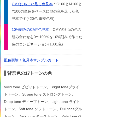
CMYにちょい足し色見本
：C100とM100と
Y100の単色をベースに他の色を足した色
見本です(420色:重複色有)
10%刻みのCMY色見本
：CMYの3つの色の
組み合わせを0〜100％を10%刻みで作った
色のコンビネーション(1331色)
配色実験！色見本サンプルカード
背景色の17トーンの色
Vivid tone ビビッドトーン、Bright toneブライ
トトーン、Strong tone ストロングトーン、
Deep tone ディープトーン、Light tone ライト
トーン、Soft tone ソフトトーン、Dull toneダル
トーン、Dark tone ダークトーン、Pale tone ペ