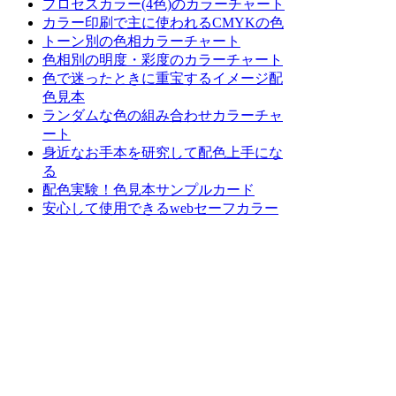
プロセスカラー(4色)のカラーチャート
カラー印刷で主に使われるCMYKの色
トーン別の色相カラーチャート
色相別の明度・彩度のカラーチャート
色で迷ったときに重宝するイメージ配
色見本
ランダムな色の組み合わせカラーチャ
ート
身近なお手本を研究して配色上手にな
る
配色実験！色見本サンプルカード
安心して使用できるwebセーフカラー