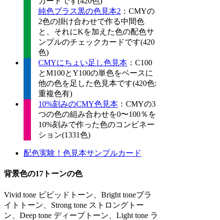
カードです(420色)
純色プラス黒の色見本2
：CMYの
2色の掛け合わせで作る中間色
と、それにKを加えた色の配色サ
ンプルのチェックカードです(420
色)
CMYにちょい足し色見本
：C100
とM100とY100の単色をベースに
他の色を足した色見本です(420色:
重複色有)
10%刻みのCMY色見本
：CMYの3
つの色の組み合わせを0〜100％を
10%刻みで作った色のコンビネー
ション(1331色)
配色実験！色見本サンプルカード
背景色の17トーンの色
Vivid tone ビビッドトーン、Bright toneブラ
イトトーン、Strong tone ストロングトー
ン、Deep tone ディープトーン、Light tone ラ