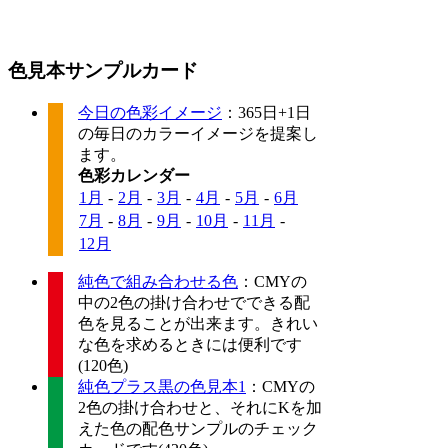
色見本サンプルカード
今日の色彩イメージ
：365日+1日
の毎日のカラーイメージを提案し
ます。
色彩カレンダー
1月
-
2月
-
3月
-
4月
-
5月
-
6月
7月
-
8月
-
9月
-
10月
-
11月
-
12月
純色で組み合わせる色
：CMYの
中の2色の掛け合わせでできる配
色を見ることが出来ます。きれい
な色を求めるときには便利です
(120色)
純色プラス黒の色見本1
：CMYの
2色の掛け合わせと、それにKを加
えた色の配色サンプルのチェック