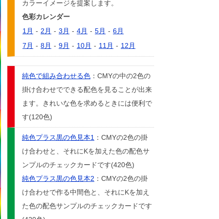
カラーイメージを提案します。
色彩カレンダー
1月
-
2月
-
3月
-
4月
-
5月
-
6月
7月
-
8月
-
9月
-
10月
-
11月
-
12月
純色で組み合わせる色
：CMYの中の2色の
掛け合わせでできる配色を見ることが出来
ます。きれいな色を求めるときには便利で
す(120色)
純色プラス黒の色見本1
：CMYの2色の掛
け合わせと、それにKを加えた色の配色サ
ンプルのチェックカードです(420色)
純色プラス黒の色見本2
：CMYの2色の掛
け合わせで作る中間色と、それにKを加え
た色の配色サンプルのチェックカードです