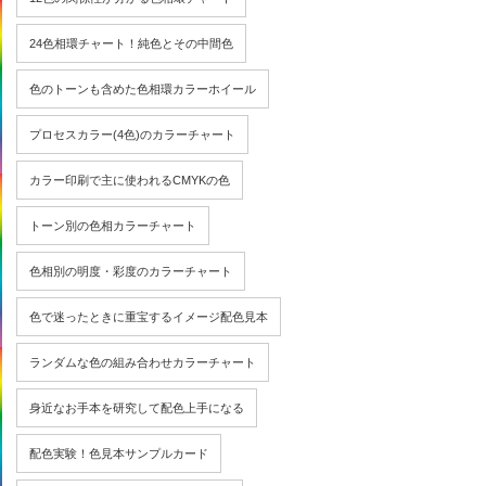
24色相環チャート！純色とその中間色
色のトーンも含めた色相環カラーホイール
プロセスカラー(4色)のカラーチャート
カラー印刷で主に使われるCMYKの色
トーン別の色相カラーチャート
色相別の明度・彩度のカラーチャート
色で迷ったときに重宝するイメージ配色見本
ランダムな色の組み合わせカラーチャート
身近なお手本を研究して配色上手になる
配色実験！色見本サンプルカード