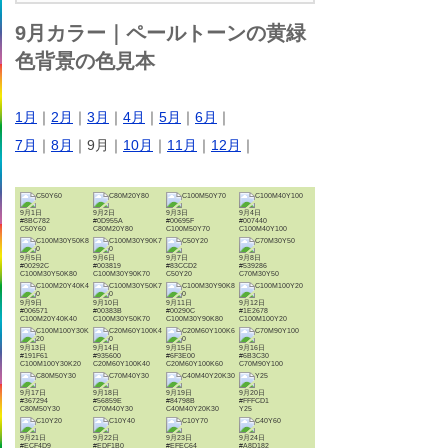
9月カラー｜ペールトーンの黄緑
色背景の色見本
1月
｜
2月
｜
3月
｜
4月
｜
5月
｜
6月
｜
7月
｜
8月
｜9月｜
10月
｜
11月
｜
12月
｜
9月1日
9月2日
9月3日
9月4日
#8BC782
#0D955A
#00695F
#007440
C50Y60
C80M20Y80
C100M50Y70
C100M40Y100
9月5日
9月6日
9月7日
9月8日
#00292C
#003819
#83CCD2
#539286
C100M30Y50K80
C100M30Y90K70
C50Y20
C70M30Y50
9月9日
9月10日
9月11日
9月12日
#006571
#00383B
#00290C
#1E2678
C100M20Y40K40
C100M30Y50K70
C100M30Y90K80
C100M100Y20
9月13日
9月14日
9月15日
9月16日
#191F61
#935600
#6F3E00
#6B3C30
C100M100Y30K20
C20M60Y100K40
C20M60Y100K60
C70M90Y100
9月17日
9月18日
9月19日
9月20日
#367294
#56859E
#84798B
#FFFCD1
C80M50Y30
C70M40Y30
C40M40Y20K30
Y25
9月21日
9月22日
9月23日
9月24日
#ECF4D9
#EDF1B0
#EFEC64
#A8D182