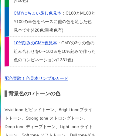
(420色)
CMYにちょい足し色見本
：C100とM100と
Y100の単色をベースに他の色を足した色
見本です(420色:重複色有)
10%刻みのCMY色見本
：CMYの3つの色の
組み合わせを0〜100％を10%刻みで作った
色のコンビネーション(1331色)
配色実験！色見本サンプルカード
背景色の17トーンの色
Vivid tone ビビッドトーン、Bright toneブライ
トトーン、Strong tone ストロングトーン、
Deep tone ディープトーン、Light tone ライト
トーン、Soft tone ソフトトーン、Dull toneダル