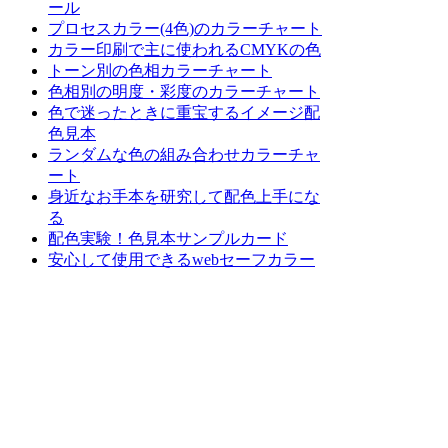
ール
プロセスカラー(4色)のカラーチャート
カラー印刷で主に使われるCMYKの色
トーン別の色相カラーチャート
色相別の明度・彩度のカラーチャート
色で迷ったときに重宝するイメージ配
色見本
ランダムな色の組み合わせカラーチャ
ート
身近なお手本を研究して配色上手にな
る
配色実験！色見本サンプルカード
安心して使用できるwebセーフカラー