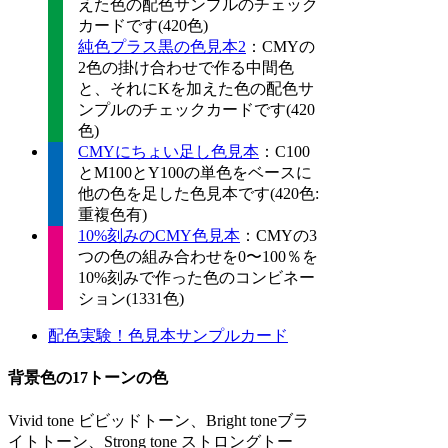
えた色の配色サンプルのチェック
カードです(420色)
純色プラス黒の色見本2
：CMYの
2色の掛け合わせで作る中間色
と、それにKを加えた色の配色サ
ンプルのチェックカードです(420
色)
CMYにちょい足し色見本
：C100
とM100とY100の単色をベースに
他の色を足した色見本です(420色:
重複色有)
10%刻みのCMY色見本
：CMYの3
つの色の組み合わせを0〜100％を
10%刻みで作った色のコンビネー
ション(1331色)
配色実験！色見本サンプルカード
背景色の17トーンの色
Vivid tone ビビッドトーン、Bright toneブラ
イトトーン、Strong tone ストロングトー