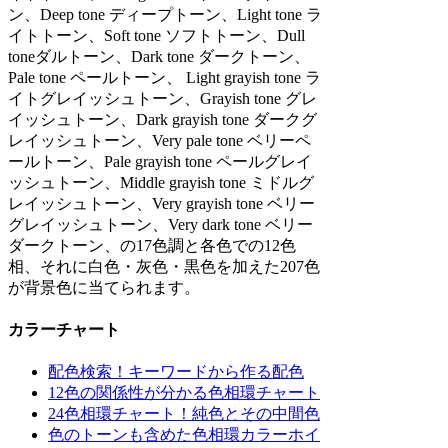
ン、Deep tone ディープトーン、Light tone ラ
イトトーン、Soft tone ソフトトーン、Dull
toneダルトーン、Dark tone ダークトーン、
Pale tone ペールトーン、 Light grayish tone ラ
イトグレイッシュトーン、Grayish tone グレ
イッシュトーン、Dark grayish tone ダークグ
レイッシュトーン、Very pale tone ベリーペ
ールトーン、Pale grayish tone ペールグレイ
ッシュトーン、Middle grayish tone ミドルグ
レイッシュトーン、Very grayish tone ベリー
グレイッシュトーン、Very dark tone ベリー
ダークトーン、の17色調と各色での12色
相、それに白色・灰色・黒色を加えた207色
が背景色に当てられます。
カラーチャート
配色検索！キーワードから作る配色
12色の関係性が分かる色相環チャート
24色相環チャート！純色とその中間色
色のトーンも含めた色相環カラーホイ