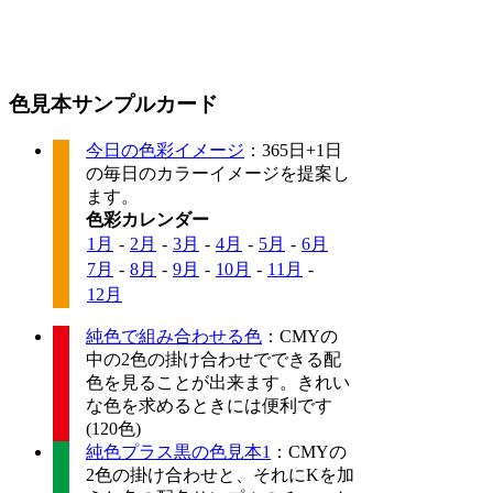
色見本サンプルカード
今日の色彩イメージ
：365日+1日
の毎日のカラーイメージを提案し
ます。
色彩カレンダー
1月
-
2月
-
3月
-
4月
-
5月
-
6月
7月
-
8月
-
9月
-
10月
-
11月
-
12月
純色で組み合わせる色
：CMYの
中の2色の掛け合わせでできる配
色を見ることが出来ます。きれい
な色を求めるときには便利です
(120色)
純色プラス黒の色見本1
：CMYの
2色の掛け合わせと、それにKを加