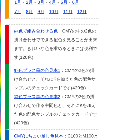
1月
-
2月
-
3月
-
4月
-
5月
-
6月
7月
-
8月
-
9月
-
10月
-
11月
-
12月
純色で組み合わせる色
：CMYの中の2色の
掛け合わせでできる配色を見ることが出来
ます。きれいな色を求めるときには便利で
す(120色)
純色プラス黒の色見本1
：CMYの2色の掛
け合わせと、それにKを加えた色の配色サ
ンプルのチェックカードです(420色)
純色プラス黒の色見本2
：CMYの2色の掛
け合わせで作る中間色と、それにKを加え
た色の配色サンプルのチェックカードです
(420色)
CMYにちょい足し色見本
：C100とM100と