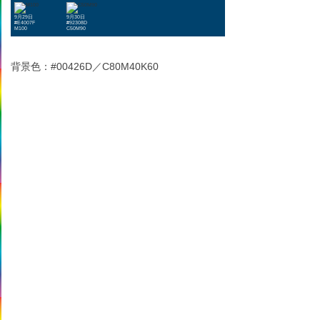
9月29日
9月30日
#E4007F
#92308D
M100
C50M90
背景色：#00426D／C80M40K60