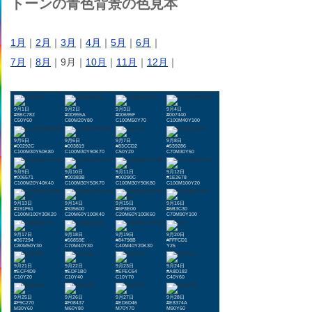
トーンの青色背景の色見本
1月
｜
2月
｜
3月
｜
4月
｜
5月
｜
6月
｜
7月
｜
8月
｜9月｜
10月
｜
11月
｜
12月
｜
9月1日
9月2日
9月3日
9月4日
#8BC782
#0D955A
#00695F
#007440
C50Y60
C80M20Y80
C100M50Y70
C100M40Y100
9月5日
9月6日
9月7日
9月8日
#00292C
#003819
#83CCD2
#539286
C100M30Y50K80
C100M30Y90K70
C50Y20
C70M30Y50
9月9日
9月10日
9月11日
9月12日
#006571
#00383B
#00290C
#1E2678
C100M20Y40K40
C100M30Y50K70
C100M30Y90K80
C100M100Y20
9月13日
9月14日
9月15日
9月16日
#191F61
#935600
#6F3E00
#6B3C30
C100M100Y30K20
C20M60Y100K40
C20M60Y100K60
C70M90Y100
9月17日
9月18日
9月19日
9月20日
#367294
#56859E
#84798B
#FFFCD1
C80M50Y30
C70M40Y30
C40M40Y20K30
Y25
9月21日
9月22日
9月23日
9月24日
#ECF4D9
#EDF1B0
#EFEC64
#A8D182
C10Y20
C10Y40
C10Y70
C40Y60
9月25日
9月26日
9月27日
9月28日
#F9C270
#F08437
#ED6D46
#E8374A
M30Y60
M60Y80
M70Y70
M90Y60