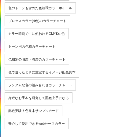
色のトーンも含めた色相環カラーホイール
プロセスカラー(4色)のカラーチャート
カラー印刷で主に使われるCMYKの色
トーン別の色相カラーチャート
色相別の明度・彩度のカラーチャート
色で迷ったときに重宝するイメージ配色見本
ランダムな色の組み合わせカラーチャート
身近なお手本を研究して配色上手になる
配色実験！色見本サンプルカード
安心して使用できるwebセーフカラー