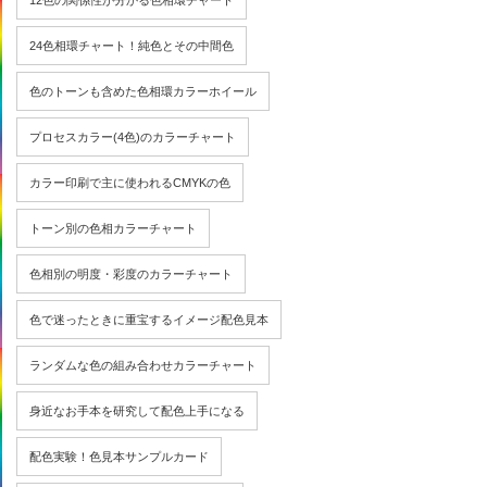
12色の関係性が分かる色相環チャート
24色相環チャート！純色とその中間色
色のトーンも含めた色相環カラーホイール
プロセスカラー(4色)のカラーチャート
カラー印刷で主に使われるCMYKの色
トーン別の色相カラーチャート
色相別の明度・彩度のカラーチャート
色で迷ったときに重宝するイメージ配色見本
ランダムな色の組み合わせカラーチャート
身近なお手本を研究して配色上手になる
配色実験！色見本サンプルカード