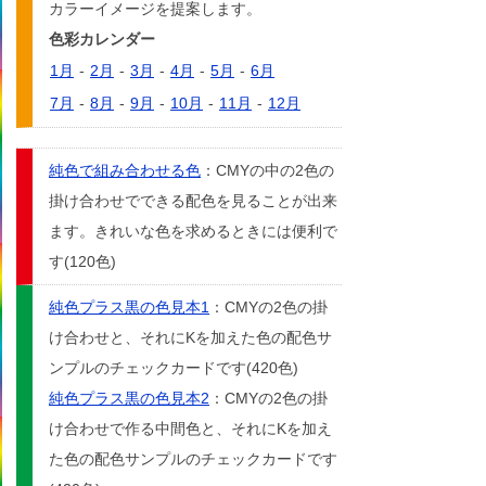
カラーイメージを提案します。
色彩カレンダー
1月
-
2月
-
3月
-
4月
-
5月
-
6月
7月
-
8月
-
9月
-
10月
-
11月
-
12月
純色で組み合わせる色
：CMYの中の2色の
掛け合わせでできる配色を見ることが出来
ます。きれいな色を求めるときには便利で
す(120色)
純色プラス黒の色見本1
：CMYの2色の掛
け合わせと、それにKを加えた色の配色サ
ンプルのチェックカードです(420色)
純色プラス黒の色見本2
：CMYの2色の掛
け合わせで作る中間色と、それにKを加え
た色の配色サンプルのチェックカードです