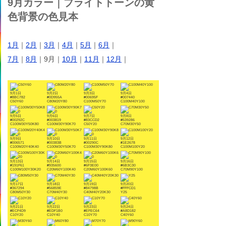
9月カラー｜ブライトトーンの黄
色背景の色見本
1月
｜
2月
｜
3月
｜
4月
｜
5月
｜
6月
｜
7月
｜
8月
｜9月｜
10月
｜
11月
｜
12月
｜
9月1日
9月2日
9月3日
9月4日
#8BC782
#0D955A
#00695F
#007440
C50Y60
C80M20Y80
C100M50Y70
C100M40Y100
9月5日
9月6日
9月7日
9月8日
#00292C
#003819
#83CCD2
#539286
C100M30Y50K80
C100M30Y90K70
C50Y20
C70M30Y50
9月9日
9月10日
9月11日
9月12日
#006571
#00383B
#00290C
#1E2678
C100M20Y40K40
C100M30Y50K70
C100M30Y90K80
C100M100Y20
9月13日
9月14日
9月15日
9月16日
#191F61
#935600
#6F3E00
#6B3C30
C100M100Y30K20
C20M60Y100K40
C20M60Y100K60
C70M90Y100
9月17日
9月18日
9月19日
9月20日
#367294
#56859E
#84798B
#FFFCD1
C80M50Y30
C70M40Y30
C40M40Y20K30
Y25
9月21日
9月22日
9月23日
9月24日
#ECF4D9
#EDF1B0
#EFEC64
#A8D182
C10Y20
C10Y40
C10Y70
C40Y60