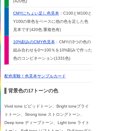
(420色)
CMYにちょい足し色見本
：C100とM100と
Y100の単色をベースに他の色を足した色
見本です(420色:重複色有)
10%刻みのCMY色見本
：CMYの3つの色の
組み合わせを0〜100％を10%刻みで作った
色のコンビネーション(1331色)
配色実験！色見本サンプルカード
背景色の17トーンの色
Vivid tone ビビッドトーン、Bright toneブライ
トトーン、Strong tone ストロングトーン、
Deep tone ディープトーン、Light tone ライト
トーン、Soft tone ソフトトーン、Dull toneダル