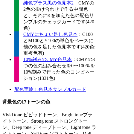
純色プラス黒の色見本2
：CMYの
2色の掛け合わせで作る中間色
と、それにKを加えた色の配色サ
ンプルのチェックカードです(420
色)
CMYにちょい足し色見本
：C100
とM100とY100の単色をベースに
他の色を足した色見本です(420色:
重複色有)
10%刻みのCMY色見本
：CMYの3
つの色の組み合わせを0〜100％を
10%刻みで作った色のコンビネー
ション(1331色)
配色実験！色見本サンプルカード
背景色の17トーンの色
Vivid tone ビビッドトーン、Bright toneブラ
イトトーン、Strong tone ストロングトー
ン、Deep tone ディープトーン、Light tone ラ
イトトーン、Soft tone ソフトトーン、Dull