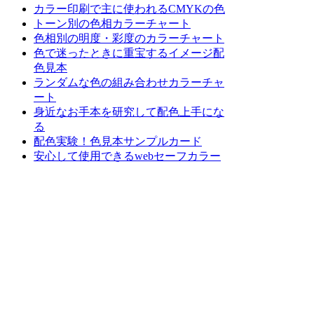
カラー印刷で主に使われるCMYKの色
トーン別の色相カラーチャート
色相別の明度・彩度のカラーチャート
色で迷ったときに重宝するイメージ配
色見本
ランダムな色の組み合わせカラーチャ
ート
身近なお手本を研究して配色上手にな
る
配色実験！色見本サンプルカード
安心して使用できるwebセーフカラー