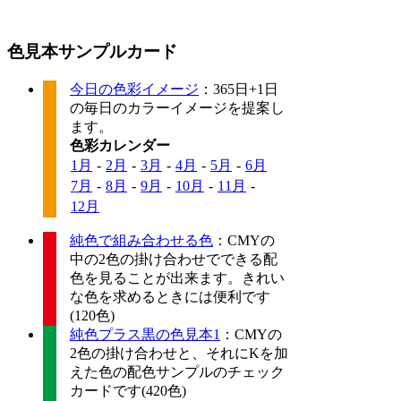
色見本サンプルカード
今日の色彩イメージ
：365日+1日
の毎日のカラーイメージを提案し
ます。
色彩カレンダー
1月
-
2月
-
3月
-
4月
-
5月
-
6月
7月
-
8月
-
9月
-
10月
-
11月
-
12月
純色で組み合わせる色
：CMYの
中の2色の掛け合わせでできる配
色を見ることが出来ます。きれい
な色を求めるときには便利です
(120色)
純色プラス黒の色見本1
：CMYの
2色の掛け合わせと、それにKを加
えた色の配色サンプルのチェック
カードです(420色)