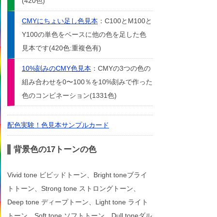
(420色)
CMYにちょい足し色見本
：C100とM100と
Y100の単色をベースに他の色を足した色
見本です(420色:重複色有)
10%刻みのCMY色見本
：CMYの3つの色の
組み合わせを0〜100％を10%刻みで作った
色のコンビネーション(1331色)
配色実験！色見本サンプルカード
背景色の17トーンの色
Vivid tone ビビッドトーン、Bright toneブライ
トトーン、Strong tone ストロングトーン、
Deep tone ディープトーン、Light tone ライト
トーン、Soft tone ソフトトーン、Dull toneダル