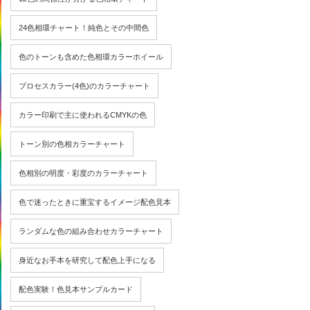
24色相環チャート！純色とその中間色
色のトーンも含めた色相環カラーホイール
プロセスカラー(4色)のカラーチャート
カラー印刷で主に使われるCMYKの色
トーン別の色相カラーチャート
色相別の明度・彩度のカラーチャート
色で迷ったときに重宝するイメージ配色見本
ランダムな色の組み合わせカラーチャート
身近なお手本を研究して配色上手になる
配色実験！色見本サンプルカード