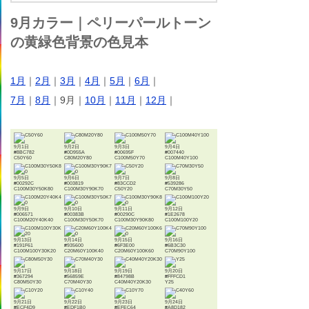
9月カラー｜ペリーパールトーン
の黄緑色背景の色見本
1月
｜
2月
｜
3月
｜
4月
｜
5月
｜
6月
｜
7月
｜
8月
｜9月｜
10月
｜
11月
｜
12月
｜
9月1日
9月2日
9月3日
9月4日
#8BC782
#0D955A
#00695F
#007440
C50Y60
C80M20Y80
C100M50Y70
C100M40Y100
9月5日
9月6日
9月7日
9月8日
#00292C
#003819
#83CCD2
#539286
C100M30Y50K80
C100M30Y90K70
C50Y20
C70M30Y50
9月9日
9月10日
9月11日
9月12日
#006571
#00383B
#00290C
#1E2678
C100M20Y40K40
C100M30Y50K70
C100M30Y90K80
C100M100Y20
9月13日
9月14日
9月15日
9月16日
#191F61
#935600
#6F3E00
#6B3C30
C100M100Y30K20
C20M60Y100K40
C20M60Y100K60
C70M90Y100
9月17日
9月18日
9月19日
9月20日
#367294
#56859E
#84798B
#FFFCD1
C80M50Y30
C70M40Y30
C40M40Y20K30
Y25
9月21日
9月22日
9月23日
9月24日
#ECF4D9
#EDF1B0
#EFEC64
#A8D182