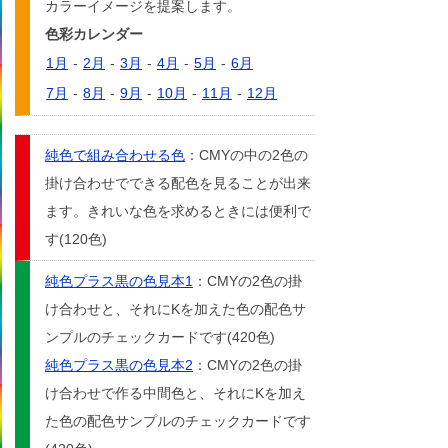
カラーイメージを提案します。
色彩カレンダー
1月
-
2月
-
3月
-
4月
-
5月
-
6月
7月
-
8月
-
9月
-
10月
-
11月
-
12月
純色で組み合わせる色
：CMYの中の2色の
掛け合わせでできる配色を見ることが出来
ます。きれいな色を求めるときには便利で
す(120色)
純色プラス黒の色見本1
：CMYの2色の掛
け合わせと、それにKを加えた色の配色サ
ンプルのチェックカードです(420色)
純色プラス黒の色見本2
：CMYの2色の掛
け合わせで作る中間色と、それにKを加え
た色の配色サンプルのチェックカードです