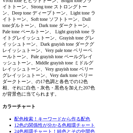
Vivid tone ビビッドトーン、Bright toneブラ
イトトーン、Strong tone ストロングトー
ン、Deep tone ディープトーン、Light tone ラ
イトトーン、Soft tone ソフトトーン、Dull
toneダルトーン、Dark tone ダークトーン、
Pale tone ペールトーン、 Light grayish tone ラ
イトグレイッシュトーン、Grayish tone グレ
イッシュトーン、Dark grayish tone ダークグ
レイッシュトーン、Very pale tone ベリーペ
ールトーン、Pale grayish tone ペールグレイ
ッシュトーン、Middle grayish tone ミドルグ
レイッシュトーン、Very grayish tone ベリー
グレイッシュトーン、Very dark tone ベリー
ダークトーン、の17色調と各色での12色
相、それに白色・灰色・黒色を加えた207色
が背景色に当てられます。
カラーチャート
配色検索！キーワードから作る配色
12色の関係性が分かる色相環チャート
24色相環チャート！純色とその中間色