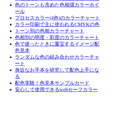
色のトーンも含めた色相環カラーホイ
ール
プロセスカラー(4色)のカラーチャート
カラー印刷で主に使われるCMYKの色
トーン別の色相カラーチャート
色相別の明度・彩度のカラーチャート
色で迷ったときに重宝するイメージ配
色見本
ランダムな色の組み合わせカラーチャ
ート
身近なお手本を研究して配色上手にな
る
配色実験！色見本サンプルカード
安心して使用できるwebセーフカラー