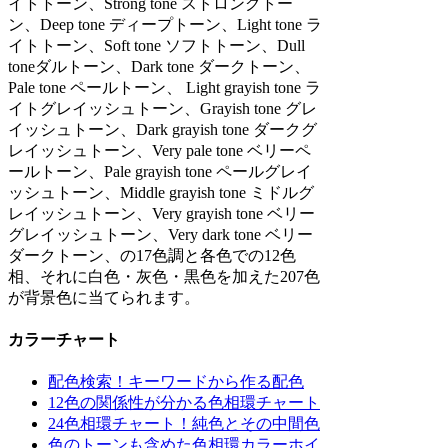
イトトーン、Strong tone ストロングトー
ン、Deep tone ディープトーン、Light tone ラ
イトトーン、Soft tone ソフトトーン、Dull
toneダルトーン、Dark tone ダークトーン、
Pale tone ペールトーン、 Light grayish tone ラ
イトグレイッシュトーン、Grayish tone グレ
イッシュトーン、Dark grayish tone ダークグ
レイッシュトーン、Very pale tone ベリーペ
ールトーン、Pale grayish tone ペールグレイ
ッシュトーン、Middle grayish tone ミドルグ
レイッシュトーン、Very grayish tone ベリー
グレイッシュトーン、Very dark tone ベリー
ダークトーン、の17色調と各色での12色
相、それに白色・灰色・黒色を加えた207色
が背景色に当てられます。
カラーチャート
配色検索！キーワードから作る配色
12色の関係性が分かる色相環チャート
24色相環チャート！純色とその中間色
色のトーンも含めた色相環カラーホイ