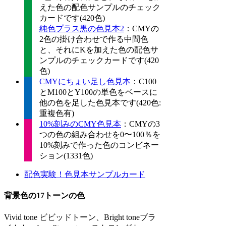
えた色の配色サンプルのチェック
カードです(420色)
純色プラス黒の色見本2
：CMYの
2色の掛け合わせで作る中間色
と、それにKを加えた色の配色サ
ンプルのチェックカードです(420
色)
CMYにちょい足し色見本
：C100
とM100とY100の単色をベースに
他の色を足した色見本です(420色:
重複色有)
10%刻みのCMY色見本
：CMYの3
つの色の組み合わせを0〜100％を
10%刻みで作った色のコンビネー
ション(1331色)
配色実験！色見本サンプルカード
背景色の17トーンの色
Vivid tone ビビッドトーン、Bright toneブラ