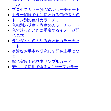
ール
プロセスカラー(4色)のカラーチャート
カラー印刷で主に使われるCMYKの色
トーン別の色相カラーチャート
色相別の明度・彩度のカラーチャート
色で迷ったときに重宝するイメージ配
色見本
ランダムな色の組み合わせカラーチャ
ート
身近なお手本を研究して配色上手にな
る
配色実験！色見本サンプルカード
安心して使用できるwebセーフカラー