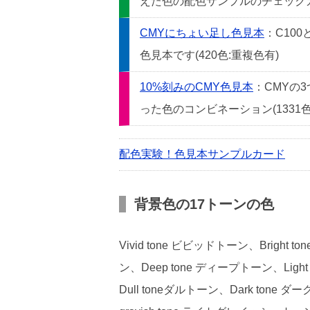
えた色の配色サンプルのチェックカー
CMYにちょい足し色見本
：C10
色見本です(420色:重複色有)
10%刻みのCMY色見本
：CMYの
った色のコンビネーション(1331色
配色実験！色見本サンプルカード
背景色の17トーンの色
Vivid tone ビビッドトーン、Bright
ン、Deep tone ディープトーン、Light
Dull toneダルトーン、Dark tone ダ