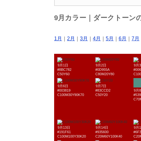
9月カラー｜ダークトーン
1月
｜
2月
｜
3月
｜
4月
｜
5月
｜
6月
｜
7月
9月1日
9月2日
9月
#8BC782
#0D955A
#00
C50Y60
C80M20Y80
C10
9月6日
9月7日
#003819
#83CCD2
9月
C100M30Y90K70
C50Y20
#539
C70
9月13日
9月14日
9月
#191F61
#935600
#6F
C100M100Y30K20
C20M60Y100K40
C20