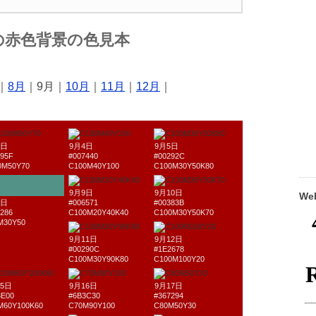
の赤色背景の色見本
｜
8月
｜9月｜
10月
｜
11月
｜
12月
｜
3日
9月4日
9月5日
695F
#007440
#00292C
0M50Y70
C100M40Y100
C100M30Y50K80
9月9日
9月10日
W
8日
#006571
#00383B
286
C100M20Y40K40
C100M30Y50K70
M30Y50
9月11日
9月12日
#00290C
#1E2678
C100M30Y90K80
C100M100Y20
15日
9月16日
9月17日
3E00
#6B3C30
#367294
M60Y100K60
C70M90Y100
C80M50Y30