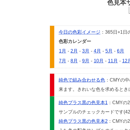
色見本
今日の色彩イメージ
：365日+
色彩カレンダー
1月
-
2月
-
3月
-
4月
-
5月
-
6月
7月
-
8月
-
9月
-
10月
-
11月
-
12
純色で組み合わせる色
：CMYの
来ます。きれいな色を求めるときには
純色プラス黒の色見本1
：CMYの
サンプルのチェックカードです(42
純色プラス黒の色見本2
：CMYの